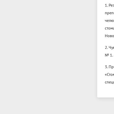
1. Р
преп
челю
стом
Ново
2. Ч
№ 1. 
3. П
«Сто
спец