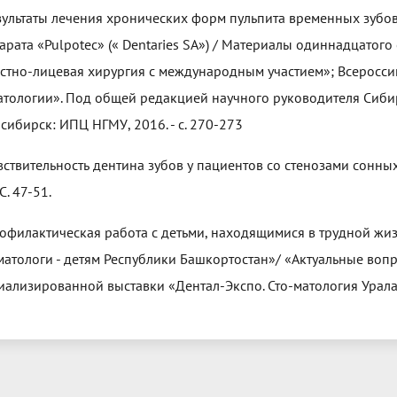
езультаты лечения хронических форм пульпита временных зубо
арата «Pulpotec» (« Dentaries SA») / Материалы одиннадцатого 
стно-лицевая хирургия с международным участием»; Всеросси
атологии». Под общей редакцией научного руководителя Сибир
сибирск: ИПЦ НГМУ, 2016. - с. 270-273
увствительность дентина зубов у пациентов со стенозами сонных
С. 47-51.
рофилактическая работа с детьми, находящимися в трудной жи
матологи - детям Республики Башкортостан»/ «Актуальные во
иализированной выставки «Дентал-Экспо. Сто-матология Урала