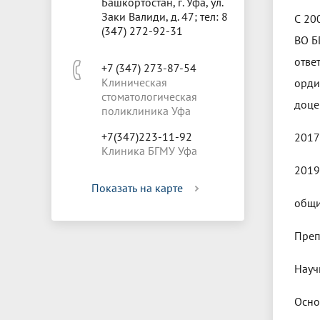
Башкортостан, г. Уфа, ул.
Заки Валиди, д. 47; тел: 8
С 20
(347) 272-92-31
ВО Б
отве
+7 (347) 273-87-54
Клиническая
орди
стоматологическая
доце
поликлиника Уфа
+7(347)223-11-92
2017
Клиника БГМУ Уфа
2019
Показать на карте
общи
Преп
Науч
Осно