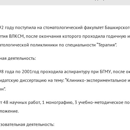
92 году поступила на стоматологический факультет Башкирског
етия ВЛКСМ, после окончания которого проходила годичную и
атологической поликлиники по специальности “Терапия”.
ная деятельность:
98 года по 2001год проходила аспирантуру при БГМУ, после о
идатскую диссертацию на тему: “Клинико-экспериментальное 
н”.
т 48 научных работ, 1 монографию, 3 учебно-методическое п
ложение.
зовательная деятельность: