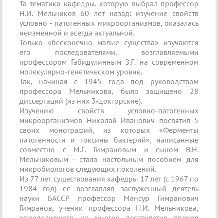
Та тематика кафедры, которую выбрал профессор
Н.И. Мельников 60 лет назад: изучение свойств
условно - патогенных микроорганизмов, оказалась
неизменной и всегда актуальной.
Только «бесконечно малые существа» изучаются
его последователями, возглавляемыми
профессором Габидулинным З.Г. на современном
молекулярно-генетическом уровне.
Так, начиная с 1945 года под руководством
профессора Мельникова, было защищено 28
диссертаций (из них 3-докторские).
Изучению свойств условно-патогенных
микроорганизмов Николай Иванович посвятил 5
своих монографий, из которых «Ферменты
патогенности и токсины бактерий», написанные
совместно с М.Г. Гимрановым и сыном В.Н.
Мельниковым - стала настольным пособием для
микробиологов следующих поколений.
Из 77 лет существования кафедры 17 лет (с 1967 по
1984 год) ее возглавлял заслуженный деятель
науки БАССР профессор Мансур Гимранович
Гимранов, ученик профессора Н.И. Мельникова,
определившего на многие десятилетия вперед