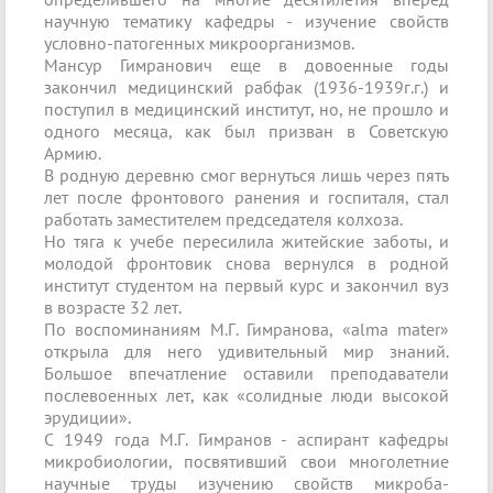
научную тематику кафедры - изучение свойств
условно-патогенных микроорганизмов.
Мансур Гимранович еще в довоенные годы
закончил медицинский рабфак (1936-1939г.г.) и
поступил в медицинский институт, но, не прошло и
одного месяца, как был призван в Советскую
Армию.
В родную деревню смог вернуться лишь через пять
лет после фронтового ранения и госпиталя, стал
работать заместителем председателя колхоза.
Но тяга к учебе пересилила житейские заботы, и
молодой фронтовик снова вернулся в родной
институт студентом на первый курс и закончил вуз
в возрасте 32 лет.
По воспоминаниям М.Г. Гимранова, «alma mater»
открыла для него удивительный мир знаний.
Большое впечатление оставили преподаватели
послевоенных лет, как «солидные люди высокой
эрудиции».
С 1949 года М.Г. Гимранов - аспирант кафедры
микробиологии, посвятивший свои многолетние
научные труды изучению свойств микроба-