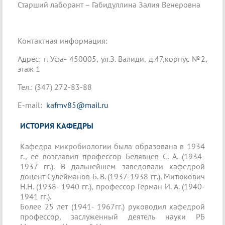
Старший лаборант – Габидуллина Залия Венеровна
Контактная информация:
Адрес: г. Уфа- 450005, ул.З. Валиди, д.47,корпус №2,
этаж 1
Тел.: (347) 272-83-88
E-mail:
kafmv85@mail.ru
ИСТОРИЯ КАФЕДРЫ
Кафедра микробиологии была образована в 1934
г., ее возглавил профессор Белявцев С. А. (1934-
1937 гг.). В дальнейшем заведовали кафедрой
доцент Сулейманов Б. В. (1937-1938 гг.), Митюкович
Н.Н. (1938- 1940 гг.), профессор Герман И. А. (1940-
1941 гг.).
Более 25 лет (1941- 1967гг.) руководил кафедрой
профессор, заслуженный деятель науки РБ