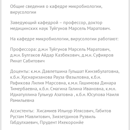
Общие сведения о кафедре микробиологии,
вирусологии
Заведующий кафедрой – профессор, доктор
медицинских наук Туйгунов Марсель Маратович.
На кафедре микробиологии, вирусологии работают:
Профессора: д.м.н Туйгунов Марсель Маратович,
д.м.н. Булгаков Айдар Казбекович, д.м.н. Суфияров
Ринат Сабитович
Доценты: к.м.н. Давлетшина Гульшат Кинзябулатовна,
к.б.н. Хуснаризанова Рауза Фазыловна, к.б.н.
Рафикова Лилия Марсовна, к.м.н. Гашимова Динара
Тимербаевна, к.б.н. Смагина Галина Ивановна, к.м.н.
Идиатуллина Гульнур Азатовна , к.б.н. Юсупова Наиля
Рамильевна
Ассистенты: Хисамиев Ильнур Илясович, Габитов
Рустам Мавлитович, Зиязетдинов Рузвиль
Габдулхаевич, Прудент Ихекоронйе