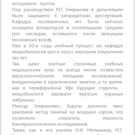
ассоцианта - протея.
Под руководством М.Г. Гимранова в дальнейшем
было защищено 6 кандидатских диссертаций.
Кафедра послевоенных лет была неплохо
оснащена аппаратурой и питательными средами
(это наследие, оставшееся после эвакуации
московских вузов).
Уже в 50-е годы учебный процесс на кафедре
микробиологии шел в ногу с научными открытиями
тех лет.
Так, даже элитные столичные учебные
медицинские вузы не всегда могли похвастать
вирусологическими методами исследований,
внедренными в практические занятия, в то время,
как в периферийной Уфе будущие студенты -
микробиологи заражали вирусом куриные
эмбрионы.
Мансур Гимранович, будучи деканом, ввел
цикловой метод занятий на младших курсах, что
позволило сохранить этапность
бактериологических исследований.
Также, как и его учитель Н.И. Мельников, М.Г.