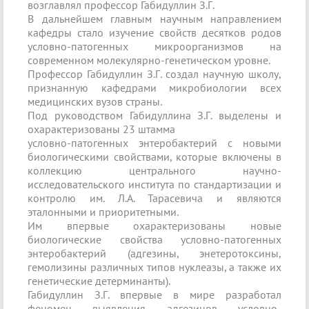
возглавлял профессор Габидуллин З.Г.
В дальнейшем главным научным направлением
кафедры стало изучение свойств десятков родов
условно-патогенных микроорганизмов на
современном молекулярно-генетическом уровне.
Профессор Габидуллин З.Г. создал научную школу,
признанную кафедрами микробиологии всех
медицинских вузов страны.
Под руководством Габидуллина З.Г. выделены и
охарактеризованы 23 штамма
условно-патогенных энтеробактерий с новыми
биологическими свойствами, которые включены в
коллекцию центрального научно-
исследовательского института по стандартизации и
контролю им. Л.А. Тарасевича и являются
эталонными и приоритетными.
Им впервые охарактеризованы новые
биологические свойства условно-патогенных
энтеробактерий (адгезины, энетеротоксины,
гемолизины различных типов нуклеазы, а также их
генетические детерминанты).
Габидуллин З.Г. впервые в мире разработал
феномен выявления адгезинов условно-