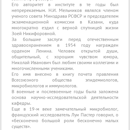
Его авторитет в институте в те годы был
непререкаемым. Н.И. Мельников являлся членом
ученого совета Минздрава РСФСР и председателем
экзаменационной комиссии в Казани, куда
многократно ездил с верной спутницей жизни
Зоей Никифоровной.
За большие заслуги перед отечественным
здравоохранением в 1954 году награжден
орденом Ленина. Человек открытой души,
общительный, с хорошим чувством юмора,
Николай Иванович был любим своими коллегами и
многочисленными учениками.
Его имя внесено в книгу почета правления
Всесоюзного общества эпидемиологов,
микробиологов и иммунологов.
В военные и послевоенные годы была заложена
основа научно-исследовательской деятельности
кафедры.
Еще в 19-м веке замечательный микробиолог,
французский исследователь Луи Пастер говорил, о
«бесконечно большой роли бесконечно малых
существ».