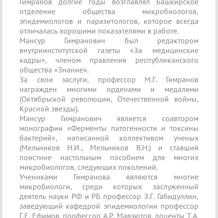
Гимранов долгие годы возглавлял Башкирское
отделение общества микробиологов,
эпидемиологов и паразитологов, которое всегда
отличалась хорошими показателями в работе.
Мансур Гимранович был редактором
внутриинститутской газеты «За медицинские
кадры», членом правления республиканского
общества «Знание».
За свои заслуги, профессор М.Г. Гимранов
награжден многими орденами и медалями
(Октябрьской революции, Отечественной войны,
Красной звезды).
Мансур Гимранович является соавтором
монографии «Ферменты патогенности и токсины
бактерий», написанной коллективом ученых
(Мельников Н.И., Мельников В.Н.) и ставший
поистине настольным пособием для многих
микробиологов, следующих поколений.
Учениками Гимранова являются многие
микробиологи, среди которых заслуженный
деятель науки РФ и РБ профессор З.Г. Габидуллин,
заведующий кафедрой эпидемиологии профессор
Г.Е. Ефимов, профессор А.Р. Мавзютов, доценты Т.А.