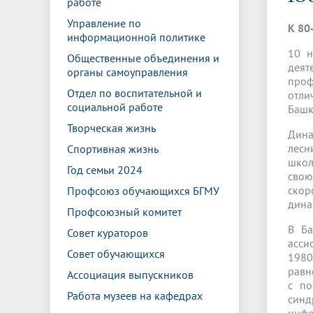
работе
Управление международной
Отдел ор
Профсою
Электронный ящик доверия
Комплекс
деятельности
Итоги научно-исследовательской
Клиничес
Управление по
К 80
Санаторий-профилакторий БГМУ
Совет обучающихся
БГМУ
Федерал
Ассоциац
работы
испытани
информационной политике
центр
10 н
Общественные объединения и
Абитуриенту
Золотой фонд БГМУ
Обращен
Медиа ц
деят
органы самоуправления
Конференции и форумы
Лаборато
проф
Видеогалерея
Жизнь иностранных студентов БГМУ
Оплата б
Универси
Отдел по воспитательной и
отли
Информация для инвалидов и лиц с
Проблемные научные комиссии
Информац
БГМУ в р
социальной работе
Башк
Эндаумент
Вопрос-о
ограниченными возможностями
Штаб студенческих отрядов БГМУ
Первичн
здоровья
Творческая жизнь
Дина
Первых»
лесн
Спортивная жизнь
Институт урологии и клинической
Репозит
Медицинский инспектор
Онлайн 
школ
онкологии
Год семьи 2024
свою
скор
Профсоюз обучающихся БГМУ
дина
Независимая оценка качества
Професс
Профсоюзный комитет
образования
В Ба
Совет кураторов
асси
Совет обучающихся
1980
равн
Ассоциация выпускников
с по
Работа музеев на кафедрах
синд