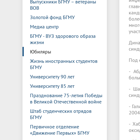
инфе
Выпускники БГМУ – ветераны
глав
ВОВ
канд
Золотой фонд БГМУ
боле
мног
Медиа центр
учас
БГМУ - ВУЗ здорового образа
жизни
Дина
синд
Юбиляры
Под 
Жизнь иностранных студентов
БГМУ
- Аб
Университету 90 лет
боль
Университету 85 лет
- Ша
синд
Празднование 75-летия Победы
в Великой Отечественной войне
- Га
Штаб студенческих отрядов
2004 
БГМУ
- Ха
Первичное отделение
окси
«Движение Первых» БГМУ