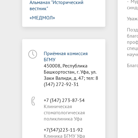
- Му
Альманах "Исторический
синд
вестник"
«МЕДМОЛ»
Уваж
Позд
бла
проф
спец
Приёмная комиссия
науч
БГМУ
Благ
450008, Республика
Башкортостан, г. Уфа, ул.
Заки Валиди, д. 47; тел: 8
(347) 272-92-31
+7 (347) 273-87-54
Клиническая
стоматологическая
поликлиника Уфа
+7(347)223-11-92
Клиника БГМУ Уфа