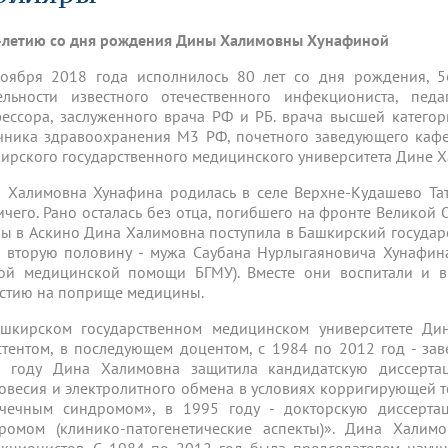
динатуры
з обучающихся БГМУ
Расписание
Профсоюзный комитет
ная программа развития
Антитеррор
кие исследования и
Диссертационные советы
-летию со дня рождения Дины Халимовны Хунафиной
ьный аккредитационный
ия выпускников
Научно-образовательный
Работа музеев на кафедрах
я, ЛЭК
медицинский кластер
Аспирантура
оября 2018 года исполнилось 80 лет со дня рождения, 5
ие граждан
ентр
Фотогалерея
БГМУ - ВУЗ здорового образа 
«Нижневолжский»
ельности известного отечественного инфекциониста, пед
рии мегагранта
Полезные интернет-ссылки
ессора, заслуженного врача РФ и РБ. врача высшей категор
анковской картой
тету 90 лет
Реорганизация вуза
Университету 85 лет
чника здравоохранения М3 РФ, почетного заведующего ка
ия для студентов
ейтингах университетов
Я-профессионал
Управление инновационной
ирского государственного медицинского университета Дине 
твет
деятельности
ое отделение «Движение
Альманах "Исторический вестни
 Халимовна Хунафина родилась в селе Верхне-Кудашево Та
 БГМУ
ичего. Рано осталась без отца, погибшего на фронте Великой
орий БГМУ
Евразийский НОЦ
обучение
Социальная работа в системе
ы в Аскино Дина Халимовна поступила в Башкирский государс
здравоохранения
 вторую половину - мужа Саубана Нурлыгаяновича Хунафин
ой медицинской помощи БГМУ). Вместе они воспитали и в
стию на поприще медицины.
иональное обучение
Инновационные образователь
проекты
шкирском государственном медицинском университете Дин
стентом, в последующем доцентом, с 1984 по 2012 год - з
 году Дина Халимовна защитила кандидатскую диссерта
овесия и электролитного обмена в условиях корригирующей 
чечным синдромом», в 1995 году - докторскую диссерта
ромом (клинико-патогенетические аспекты)». Дина Халим