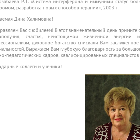
рзабаева Р.Т. «Система интерферона и иммунный статус бо
ромом, разработка новых способов терапии», 2003 г.
аемая Дина Халимовна!
равляем Вас с юбилеем! В этот знаменательный день примите
гополучия, счастья, неистощимой жизненной энергии
ессионализм, духовное богатство снискали Вам заслуженное 
иальностей. Выражаем Вам глубокую благодарность за большой
но-педагогических кадров, квалифицированных специалистов 
одарные коллеги и ученики!