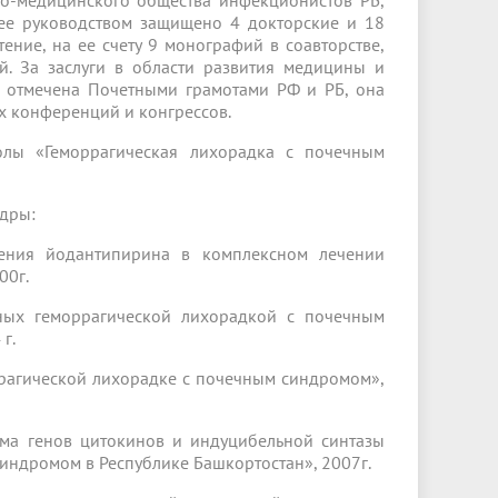
но-медицинского общества инфекционистов РБ,
 ее руководством защищено 4 докторские и 18
ение, на ее счету 9 монографий в соавторстве,
й. За заслуги в области развития медицины и
а отмечена Почетными грамотами РФ и РБ, она
х конференций и конгрессов.
олы «Геморрагическая лихорадка с почечным
дры:
нения йодантипирина в комплексном лечении
00г.
ьных геморрагической лихорадкой с почечным
г.
оррагической лихорадке с почечным синдромом»,
зма генов цитокинов и индуцибельной синтазы
индромом в Республике Башкортостан», 2007г.