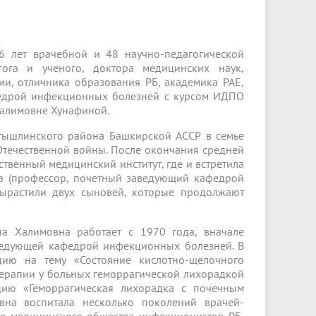
Менеджмент качества
Лицензии
Совет кураторов
Сведения об образовательной
Докторантура
организации
Государственная итоговая аттестация
Выпускники БГМУ – ветераны ВОВ
Грантовые фонды
6 лет врачебной и 48 научно-педагогической
жизни
Карта сайта
Внутренняя оценка качества
Юбиляры
агога и ученого, доктора медицинских наук,
образования
Научные издания
ии, отличника образования РБ, академика РАЕ,
Трансформация университета
Празднование 75-летия Победы в
федрой инфекционных болезней с курсом ИДПО
Всероссийская студенческая
Публикационная активность
Великой Отечественной войне
Халимовне Хунафиной.
олимпиада по хирургии с
к"
НИИ кардиологии
«МЕДМОЛ»
международным участием
тышлинского района Башкирской АССР в семье
 Отечественной войны. После окончания средней
Научная ординатура
Новые образовательные программы
твенный медицинский институт, где и встретила
а (профессор, почетный заведующий кафедрой
Электронная учебная библиотека
ырастили двух сыновей, которые продолжают
ные
Аккредитация специалиста
а Халимовна работает с 1970 года, вначале
Наставничество в сфере
аведующей кафедрой инфекционных болезней. В
здравоохранения
цию на тему «Состояние кислотно-щелочного
терапии у больных геморрагической лихорадкой
цию «Геморрагическая лихорадка с почечным
овна воспитала несколько поколений врачей-