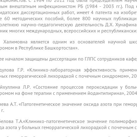
кционистов. С 1984 по 2012 год была председателем науч
ным внештатным инфекционистом РБ (1984 - 2003 гг.). Под
идатских диссертационных работ, имеет 4 патента на изобрет
е 60 методических пособий, более 800 научных публикаци
олетнюю научно-педагогическую деятельность Д.Х. Хунафин
тник многих международных, всероссийских и республикански
 Халимовна является одним из основателей научной шк
ромом в Республике Башкортостан».
ее началом защищены диссертации по ГЛПС сотрудников кафе
дулова Г.Р. «Клинико-лабораторная эффективность приме
ных геморрагической лихорадкой с почечным синдромом», 20
йхуллина Л.Р. «Состояние процессов пероксидации у бол
ромом на фоне терапии с применением йодантипирина», 2004 
лиева А.Т. «Патогенетическое значение оксида азота при гем
г.
белова Т.А.«Клинико-патогенетическое значение полиморфи
да азота у больных геморрагической лихорадкой с почечным с