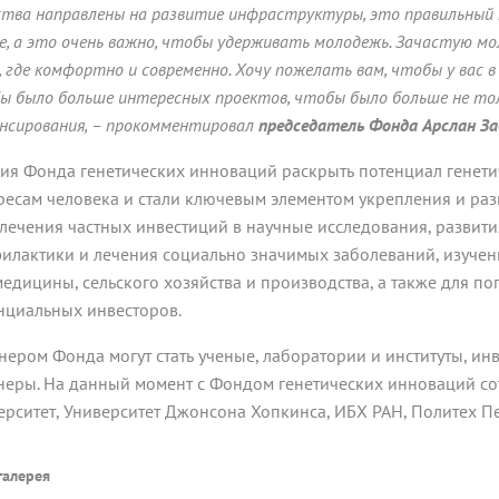
ства направлены на развитие инфраструктуры, это правильный п
е, а это очень важно, чтобы удерживать молодежь. Зачастую мо
, где комфортно и современно. Хочу пожелать вам, чтобы у вас 
ы было больше интересных проектов, чтобы было больше не тол
нсирования, – прокомментировал
председатель Фонда Арслан За
ия Фонда генетических инноваций раскрыть потенциал генети
ресам человека и стали ключевым элементом укрепления и ра
лечения частных инвестиций в научные исследования, развития
илактики и лечения социально значимых заболеваний, изучен
медицины, сельского хозяйства и производства, а также для п
нциальных инвесторов.
нером Фонда могут стать ученые, лаборатории и институты, 
неры. На данный момент с Фондом генетических инноваций с
ерситет, Университет Джонсона Хопкинса, ИБХ РАН, Политех Пе
галерея