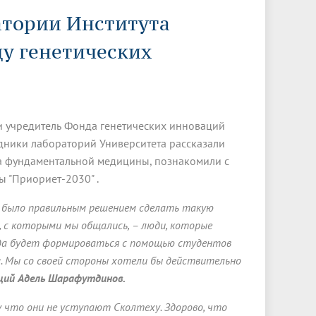
Менеджмент качества
Лицензии
Совет кураторов
атории Института
Сведения об образовательной
Докторантура
организации
Государственная итоговая аттестация
Выпускники БГМУ – ветераны ВОВ
у генетических
Грантовые фонды
жизни
Карта сайта
Внутренняя оценка качества
Юбиляры
образования
Научные издания
Трансформация университета
Празднование 75-летия Победы в
Всероссийская студенческая
Публикационная активность
Великой Отечественной войне
олимпиада по хирургии с
 учредитель Фонда генетических инноваций
к"
НИИ кардиологии
«МЕДМОЛ»
международным участием
дники лабораторий Университета рассказали
Научная ординатура
Новые образовательные программы
ута фундаментальной медицины, познакомили с
 "Приориет-2030" .
Электронная учебная библиотека
то было правильным решением сделать такую
ные
Аккредитация специалиста
, с которыми мы общались, – люди, которые
Наставничество в сфере
анда будет формироваться с помощью студентов
здравоохранения
м. Мы со своей стороны хотели бы действительно
ций Адель Шарафутдинов.
 что они не уступают Сколтеху. Здорово, что