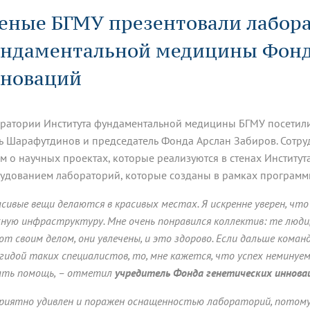
динатуры
з обучающихся БГМУ
Расписание
Профсоюзный комитет
ная программа развития
еные БГМУ презентовали лабор
Антитеррор
кие исследования и
Диссертационные советы
ьный аккредитационный
ия выпускников
Научно-образовательный
Работа музеев на кафедрах
я, ЛЭК
ндаментальной медицины Фонд
медицинский кластер
Аспирантура
ие граждан
ентр
Фотогалерея
БГМУ - ВУЗ здорового образа 
«Нижневолжский»
рии мегагранта
Полезные интернет-ссылки
новаций
анковской картой
тету 90 лет
Реорганизация вуза
Университету 85 лет
ия для студентов
ейтингах университетов
Я-профессионал
Управление инновационной
твет
деятельности
ратории Института фундаментальной медицины БГМУ посетили
ое отделение «Движение
Альманах "Исторический вестни
 БГМУ
ь Шарафутдинов и председатель Фонда Арслан Забиров. Сотру
орий БГМУ
Евразийский НОЦ
обучение
Социальная работа в системе
ям о научных проектах, которые реализуются в стенах Инстит
здравоохранения
удованием лабораторий, которые созданы в рамках программы
асивые вещи делаются в красивых местах. Я искренне уверен, ч
иональное обучение
Инновационные образователь
проекты
сную инфраструктуру. Мне очень понравился коллектив: те люди
ют своим делом, они увлечены, и это здорово. Если дальше ком
эгидой таких специалистов, то, мне кажется, что успех неминуе
ать помощь, – отметил
учредитель Фонда генетических иннова
приятно удивлен и поражен оснащенностью лабораторий, потому