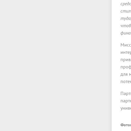
сред
стил
туда
чтоб
фина
Мисс
инте
прив
проф
для 
поте
Парт
парт
унив
Фото