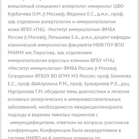
внештатный специалист аллерголог-иммунолог ЦФО
Курбачева О.М. (г.Москва), Феденко Е.С., д.м.н., проф.
зав. отделения аллергологии и иммунопатологии
кожи ФГБУ «ГНЦ - Институт иммунологии» ФМБА
России (г.Москва), Латышева Е.А., д.м.н, доцент кафедры
клинической иммунологии факультета МБФ ГОУ ВПО
РНИМУ им. Пирогова, зав. отделением
иммунопатологии взрослых клиники ФГБУ «ГНЦ
«Институт иммунологии» ФМБА России (г.Москва).
Сотрудники ФГБОУ ВО БГМУ МЗ России: проф. Галимова
Е.С., проф. Файзуллина Р.М., проф. Зулкарнеев Р.Х., доц.
Нуртдинова Г.М. обсудили темы диагностики и лечения
основных аллергических и иммуновоспалительных
заболеваний, необходимости междисциплинарного
подхода в ведении тяжелых пациентов с
иммунодефицитами, ответили на вопросы участников
конференции. Конференция была аккредитована в
системе НМФО на 4 зачетных единицы по