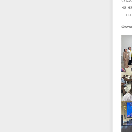
на н
— на
Фото