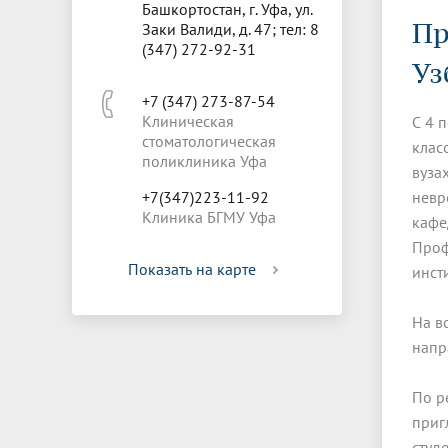
Управление международной
Отдел ор
Профсою
Башкортостан, г. Уфа, ул.
Электронный ящик доверия
Комплекс
Пр
деятельности
Итоги научно-исследовательской
Клиничес
Заки Валиди, д. 47; тел: 8
Санаторий-профилакторий БГМУ
Совет обучающихся
БГМУ
Федерал
Ассоциац
работы
испытани
(347) 272-92-31
центр
Уз
Абитуриенту
Золотой фонд БГМУ
Обращен
Медиа ц
+7 (347) 273-87-54
Конференции и форумы
Лаборато
Клиническая
Видеогалерея
Жизнь иностранных студентов БГМУ
Оплата б
Универси
С 4 
стоматологическая
Информация для инвалидов и лиц с
Проблемные научные комиссии
Информац
БГМУ в р
клас
Эндаумент
Вопрос-о
поликлиника Уфа
ограниченными возможностями
вуза
Штаб студенческих отрядов БГМУ
Первичн
здоровья
+7(347)223-11-92
невр
Первых»
Клиника БГМУ Уфа
Институт урологии и клинической
Репозит
Медицинский инспектор
Онлайн 
кафе
онкологии
Проф
Показать на карте
инст
Независимая оценка качества
Професс
образования
На в
напр
По р
приг
студ