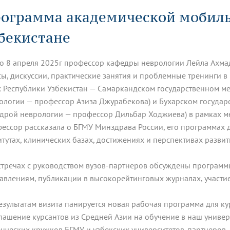
динатуры
з обучающихся БГМУ
Расписание
Профсоюзный комитет
ная программа развития
ограмма академической мобиль
Антитеррор
кие исследования и
Диссертационные советы
ьный аккредитационный
ия выпускников
Научно-образовательный
Работа музеев на кафедрах
я, ЛЭК
бекистане
медицинский кластер
Аспирантура
ие граждан
ентр
Фотогалерея
БГМУ - ВУЗ здорового образа 
«Нижневолжский»
рии мегагранта
Полезные интернет-ссылки
анковской картой
тету 90 лет
Реорганизация вуза
Университету 85 лет
по 8 апреля 2025г профессор кафедры неврологии Лейла Ахмад
ия для студентов
ейтингах университетов
Я-профессионал
Управление инновационной
сы, дискуссии, практические занятия и проблемные тренинги 
твет
деятельности
х Республики Узбекистан — Самаркандском государственном м
ое отделение «Движение
Альманах "Исторический вестни
ологии — профессор Азиза Джурабекова) и Бухарском государс
 БГМУ
орий БГМУ
Евразийский НОЦ
обучение
Социальная работа в системе
дрой неврологии — профессор Дильбар Ходжиева) в рамках м
здравоохранения
ессор рассказала о БГМУ Минздрава России, его программах
итутах, клинических базах, достижениях и перспективах развит
иональное обучение
Инновационные образователь
проекты
стречах с руководством вузов-партнеров обсуждены програм
авлениям, публикации в высокорейтинговых журналах, участ
езультатам визита панируется новая рабочая программа для ку
лашение курсантов из Средней Азии на обучение в наш универс
енческих кружков БГМУ и узбекских университетов-партнеров