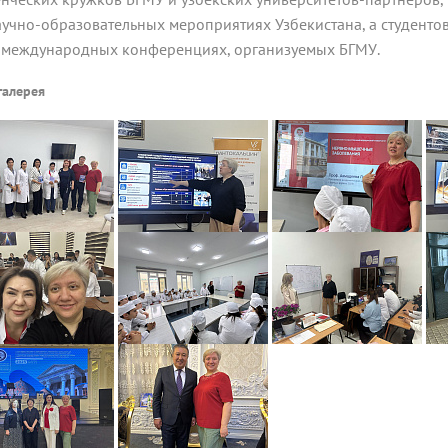
аучно-образовательных мероприятиях Узбекистана, а студенто
 международных конференциях, организуемых БГМУ.
галерея