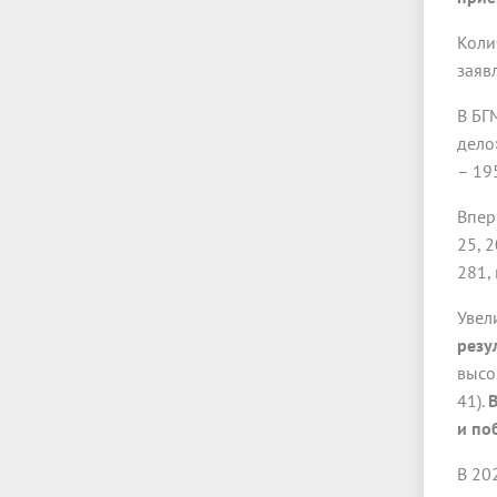
Коли
заявл
В БГ
дело
– 195
Впер
25, 
281,
Увел
резу
высо
41).
В
и по
В 20