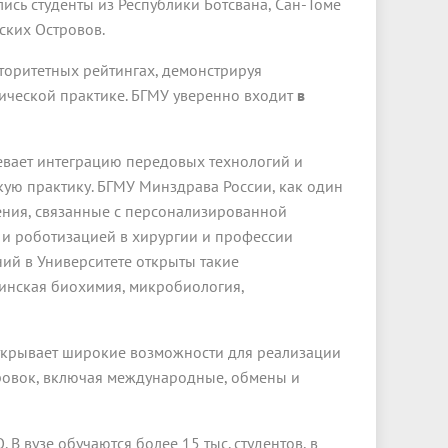
ись студенты из Республики Ботсвана, Сан-Томе
ских Островов.
вторитетных рейтингах, демонстрируя
ической практике. БГМУ уверенно входит
в
евает интеграцию передовых технологий и
ую практику. БГМУ Минздрава России, как один
ения, связанные с персонализированной
и роботизацией в хирургии и профессии
ий в Университете открыты такие
инская биохимия, микробиология,
ткрывает широкие возможности для реализации
ировок, включая международные, обмены и
В вузе обучаются более 15 тыс. студентов, в