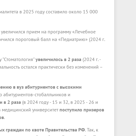
алитета в 2025 году составило около 15 000
в увеличился прием на программу «Лечебное
величился пороговый балл на «Педиатрию» (2024 г.
 "Стоматология"
увеличилось в 2 раза
(2024 г. -
циальность остался практически без изменений –
ению в вуз абитуриентов с высокими
о абитуриентов-стобалльников и
и в 2 раза
(в 2024 году - 15 и 32, в 2025 - 26 и
в медицинский университет
поступило призеров
ов
.
х граждан по квоте Правительства РФ
. Так, к