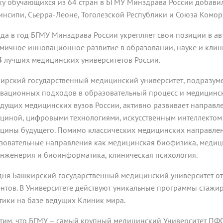
ку обучающихся из 64 стран в БГМУ Минздрава России добавил
инсипи, Сьерра-Леоне, Тоголезской Республики и Союза Комор
ода в год БГМУ Минздрава России укрепляет свои позиции в а
мичное инновационное развитие в образовании, науке и клин
3
лучших медицинских университетов России.
ирский государственный медицинский университет, подразум
вационных подходов в образовательный процесс и медицинск
едущих медицинских вузов России, активно развивает направл
циной, цифровыми технологиями, искусственным интеллектом 
цины будущего. Помимо классических медицинских направлен
зовательные направления как медицинская биофизика, медиц
нженерия и биоинформатика, клиническая психология.
дня Башкирский государственный медицинский университет о
ентов. В Университете действуют уникальные программы стаж
тики на базе ведущих Клиник мира.
тим, что БГМУ – самый крупный медицинский Университет ПФО. 