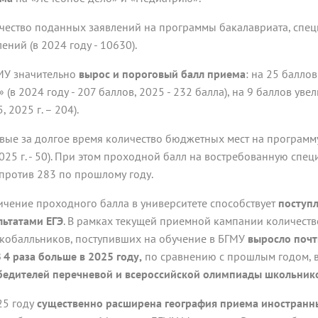
чество поданных заявлений на программы бакалавриата, специ
ений (в 2024 году - 10630).
МУ значительно
вырос и пороговый балл приема
: на 25 балло
» (в 2024 году - 207 баллов, 2025 - 232 балла), на 9 баллов у
, 2025 г. – 204).
вые за долгое время количество бюджетных мест на программу
2025 г. - 50). При этом проходной балл на востребованную спе
 против 283 по прошлому году.
ичение проходного балла в университете способствует
поступл
льтатами ЕГЭ
. В рамках текущей приемной кампании количеств
кобалльников, поступивших на обучение в БГМУ
выросло почт
 4 раза больше в 2025 году,
по сравнению с прошлым годом, 
бедителей перечневой и всероссийской олимпиады школьник
25 году
существенно расширена география приема иностранны