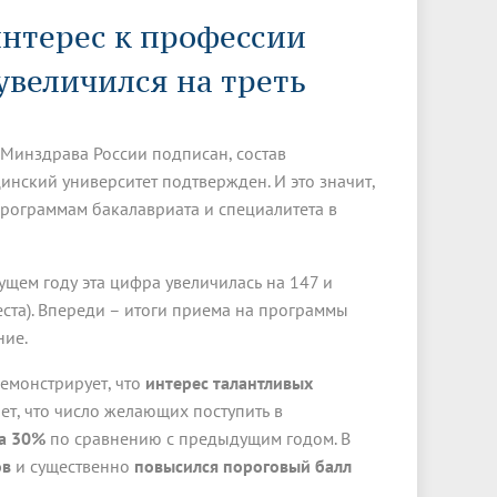
Менеджмент качества
Лицензии
Совет кураторов
нтерес к профессии
Сведения об образовательной
Докторантура
организации
Государственная итоговая аттестация
Выпускники БГМУ – ветераны ВОВ
увеличился на треть
Грантовые фонды
жизни
Карта сайта
Внутренняя оценка качества
Юбиляры
образования
Научные издания
Трансформация университета
Празднование 75-летия Победы в
 Минздрава России подписан, состав
Всероссийская студенческая
Публикационная активность
Великой Отечественной войне
олимпиада по хирургии с
нский университет подтвержден. И это значит,
к"
НИИ кардиологии
«МЕДМОЛ»
международным участием
программам бакалавриата и специалитета в
Научная ординатура
Новые образовательные программы
екущем году эта цифра увеличилась на 147 и
Электронная учебная библиотека
еста). Впереди – итоги приема на программы
ные
Аккредитация специалиста
ние.
Наставничество в сфере
емонстрирует, что
интерес талантливых
здравоохранения
ет, что число желающих поступить в
а 30%
по сравнению с предыдущим годом. В
ов
и существенно
повысился пороговый балл