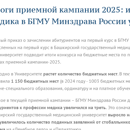
динатуры
з обучающихся БГМУ
Расписание
Профсоюзный комитет
ная программа развития
оги приемной кампании 2025: и
Антитеррор
кие исследования и
Диссертационные советы
ьный аккредитационный
ия выпускников
Научно-образовательный
Работа музеев на кафедрах
я, ЛЭК
дика в БГМУ Минздрава России 
медицинский кластер
Аспирантура
ие граждан
ентр
Фотогалерея
БГМУ - ВУЗ здорового образа 
«Нижневолжский»
рии мегагранта
Полезные интернет-ссылки
анковской картой
тету 90 лет
Реорганизация вуза
Университету 85 лет
ный приказ о зачислении абитуриентов на первый курс в БГМУ
ия для студентов
ейтингах университетов
Я-профессионал
Управление инновационной
твет
деятельности
сленных на первый курс в Башкирский государственный медици
ое отделение «Движение
Альманах "Исторический вестни
Университет подводит итоги конкурса на бюджетные места по 
 БГМУ
ах приемной кампании-2025.
орий БГМУ
Евразийский НОЦ
обучение
Социальная работа в системе
здравоохранения
одно в Университете
растет количество бюджетных мест
. В т
авила
1 150 бюджетных мест
(в 2024 году - 1003 бюджетных м
иональное обучение
Инновационные образователь
не-специального образования, ординатуру и на платное обуче
проекты
ное в текущей приемной кампании – БГМУ Минздрава России д
уриентов к профессии медика увеличился на треть.
Это означа
ирский государственный медицинский университет
выросло н
увеличилось количество поданных заявлений от стобалльник
ма
на «Лечебное дело» и «Педиатрию».