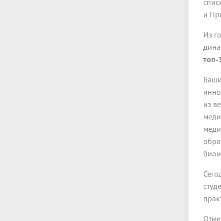
спис
и Пр
Из г
дина
топ-
Башк
инно
из в
меди
меди
обра
биои
Сего
студ
прак
Отме