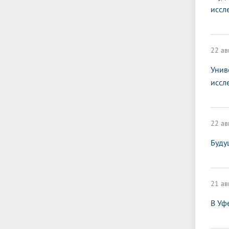
иссл
22 ав
Унив
иссл
22 ав
Буду
21 ав
В Уф