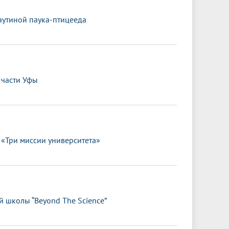
аутиной паука-птицееда
 части Уфы
«Три миссии университета»
й школы “Beyond The Science”