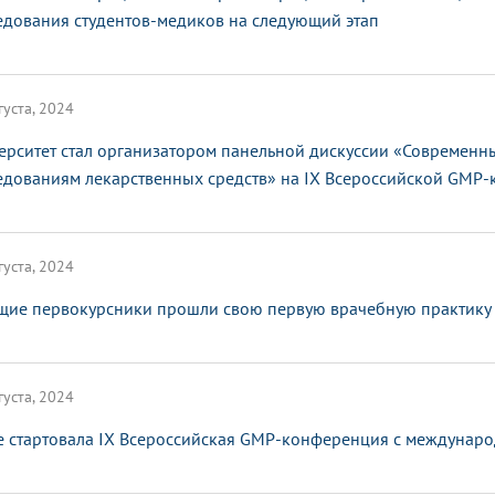
едования студентов-медиков на следующий этап
густа, 2024
ерситет стал организатором панельной дискуссии «Современ
едованиям лекарственных средств» на IX Всероссийской GMP
густа, 2024
щие первокурсники прошли свою первую врачебную практику
густа, 2024
е стартовала IX Всероссийская GMP-конференция с междунар