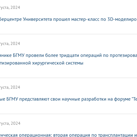
густа, 2024
берцентре Университета прошел мастер-класс по 3D-моделир
густа, 2024
инике БГМУ провели более тридцати операций по протезиров
тизированной хирургической системы
густа, 2024
ые БГМУ представляют свои научные разработки на форуме "Т
густа, 2024
енческая операционная: вторая операция по трансплантации 