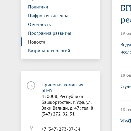
Управление международной
Отдел ор
Профсою
БГ
Политики
Электронный ящик доверия
Комплекс
деятельности
Итоги научно-исследовательской
Клиничес
Санаторий-профилакторий БГМУ
Совет обучающихся
БГМУ
Федерал
Ассоциац
работы
испытани
Цифровая кафедра
ре
центр
Отчетность
Абитуриенту
Золотой фонд БГМУ
Обращен
Медиа ц
Конференции и форумы
Лаборато
Программа развития
19 се
Видеогалерея
Жизнь иностранных студентов БГМУ
Оплата б
Универси
Информация для инвалидов и лиц с
Проблемные научные комиссии
Информац
БГМУ в р
Новости
Веду
Эндаумент
Вопрос-о
ограниченными возможностями
Витрина технологий
иссл
Штаб студенческих отрядов БГМУ
Первичн
здоровья
Первых»
Институт урологии и клинической
Репозит
Медицинский инспектор
Онлайн 
онкологии
18 се
Приёмная комиссия
Студ
Независимая оценка качества
Професс
БГМУ
образования
450008, Республика
Башкортостан, г. Уфа, ул.
Заки Валиди, д. 47; тел: 8
18 се
(347) 272-92-31
VIVA
+7 (347) 273-87-54