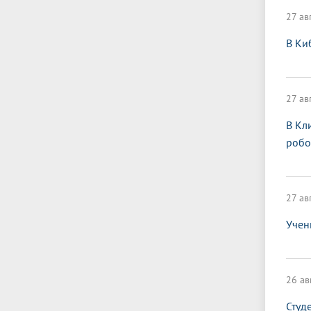
27 ав
В Ки
27 ав
В Кл
робо
27 ав
Учен
26 ав
Студ