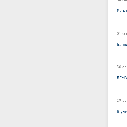
04 се
РИА 
01 се
Башк
30 ав
БГМУ
29 ав
В ун