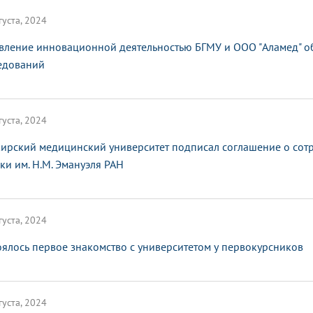
густа, 2024
вление инновационной деятельностью БГМУ и ООО "Аламед" 
едований
густа, 2024
ирский медицинский университет подписал соглашение о сотр
ки им. Н.М. Эмануэля РАН
густа, 2024
оялось первое знакомство с университетом у первокурсников
густа, 2024