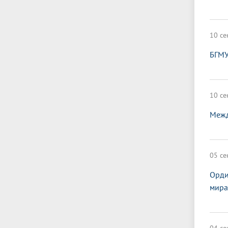
10 се
БГМУ
10 се
Межд
05 се
Орди
мира