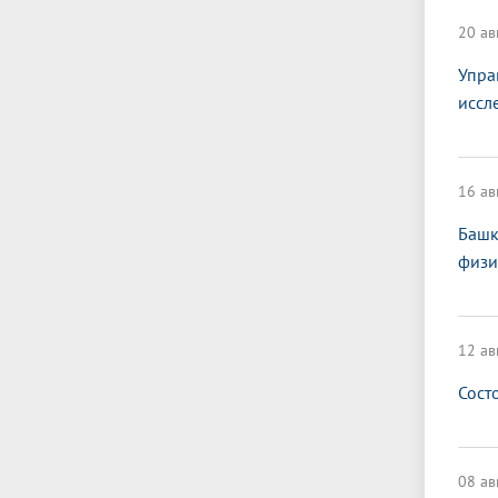
20 ав
Упра
иссл
16 ав
Башк
физи
12 ав
Сост
08 ав