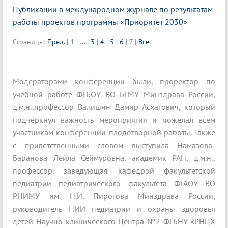
Публикации в международном журнале по результатам
работы проектов программы «Приоритет 2030»
Страницы:
Пред.
|
1
|
...
|
3
|
4
|
5
|
6
|
7
|
Все
Модераторами конференции были, проректор по
учебной работе ФГБОУ ВО БГМУ Минздрава России,
д.м.н.,профессор Валишин Дамир Асхатович, который
подчеркнул важность мероприятия и пожелал всем
участникам конференции плодотворной работы. Также
с приветственными словом выступила Намазова-
Баранова Лейла Сеймуровна, академик РАН, д.м.н.,
профессор, заведующая кафедрой факультетской
педиатрии педиатрического факультета ФГАОУ ВО
РНИМУ им. Н.И. Пирогова Минздрава России,
руководитель НИИ педиатрии и охраны здоровья
детей Научно-клинического Центра №2 ФГБНУ «РНЦХ