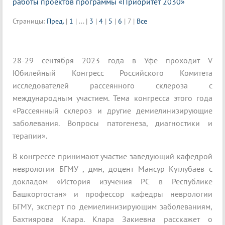
работы проектов программы «Приоритет 2030»
Страницы:
Пред.
|
1
|
...
|
3
|
4
|
5
|
6
|
7
|
Все
28-29 сентября 2023 года в Уфе проходит V
Юбилейный Конгресс Российского Комитета
исследователей рассеянного склероза с
международным участием. Тема конгресса этого года
«Рассеянный склероз и другие демиелинизирующие
заболевания. Вопросы патогенеза, диагностики и
терапии».
В конгрессе принимают участие заведующий кафедрой
неврологии БГМУ , дмн, доцент Мансур Кутлубаев с
докладом «История изучения РС в Республике
Башкортостан» и профессор кафедры неврологии
БГМУ, эксперт по демиелинизирующим заболеваниям,
Бахтиярова Клара. Клара Закиевна расскажет о