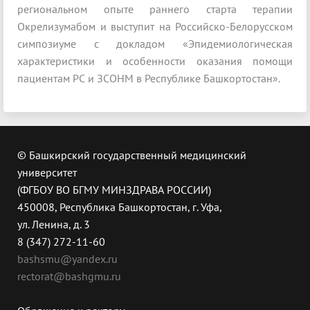
региональном опыте раннего старта терапии
Окрелизумабом и выступит на Российско-Белорусском
симпозиуме с докладом «Эпидемиологическая
характеристики и особенности оказания помощи
пациентам РС и ЗСОНМ в Республике Башкортостан».
© Башкирский государственный медицинский
университет
(ФГБОУ ВО БГМУ МИНЗДРАВА РОССИИ)
450008, Республика Башкортостан, г. Уфа,
ул. Ленина, д. 3
8 (347) 272-11-60
bashsmu@yandex.ru
rectorat@bashgmu.ru