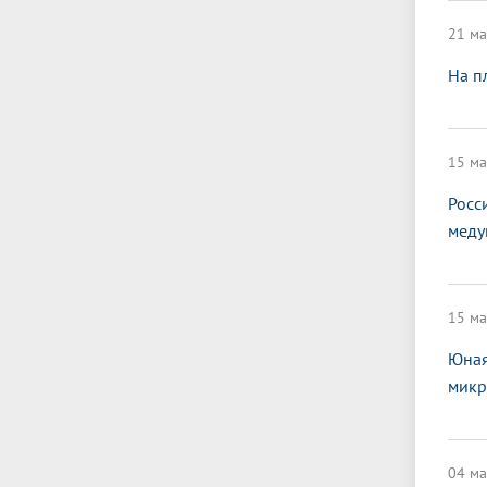
21 ма
На п
15 ма
Росс
меду
15 ма
Юная
микр
04 ма