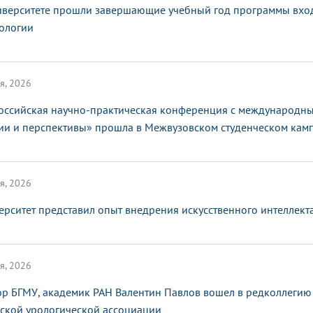
иверситете прошли завершающие учебный год программы вхо
ологии
я, 2026
оссийская научно-практическая конференция с международным
ии и перспективы» прошла в Межвузовском студенческом кам
я, 2026
ерситет представил опыт внедрения искусственного интеллек
я, 2026
ор БГМУ, академик РАН Валентин Павлов вошел в редколлегию
ской урологической ассоциации