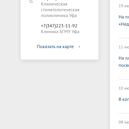
Клиническая
19 ию
стоматологическая
поликлиника Уфа
На п
«Нед
+7(347)223-11-92
Клиника БГМУ Уфа
Показать на карте
11 ию
На п
посв
10 ию
В ко
08 ию