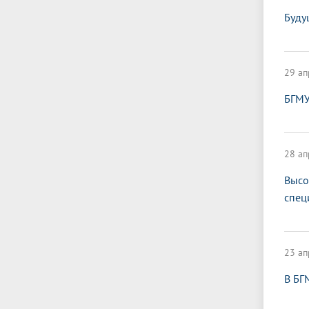
Буду
29 ап
БГМУ
28 ап
Высо
спец
23 ап
В БГ