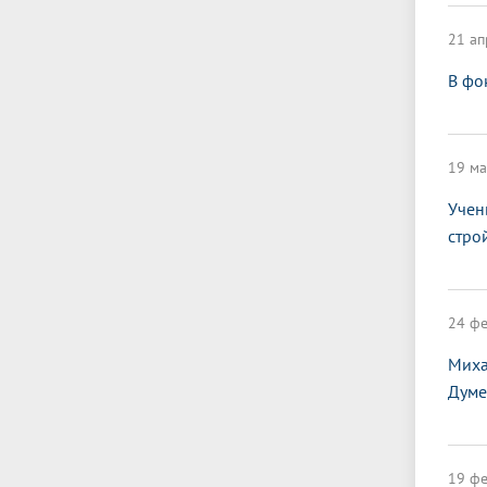
21 ап
В фо
19 ма
Учен
стро
24 фе
Миха
Думе
19 фе