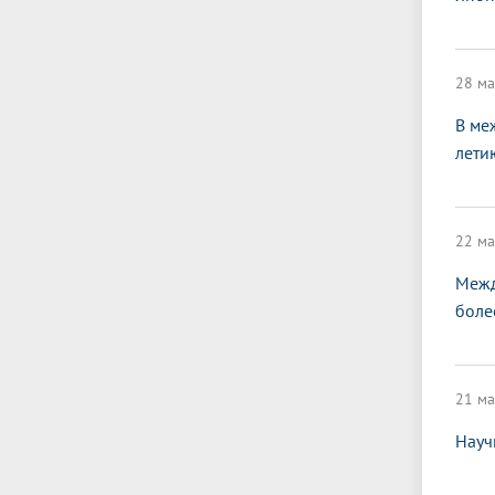
28 ма
В ме
лети
22 ма
Межд
боле
21 ма
Науч