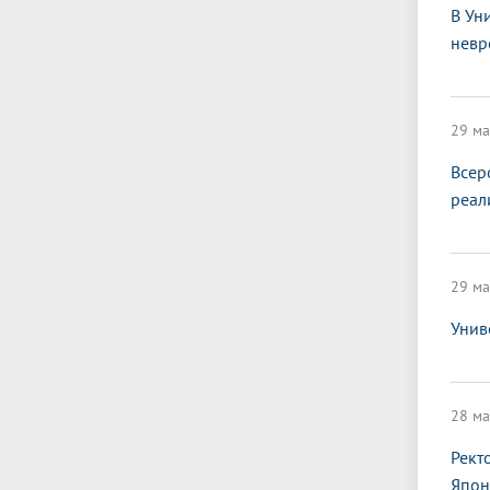
В Ун
невр
29 ма
Всер
реал
29 ма
Унив
28 ма
Рект
Япон