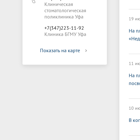
Клиническая
стоматологическая
поликлиника Уфа
19 ию
+7(347)223-11-92
На п
Клиника БГМУ Уфа
«Нед
Показать на карте
11 ию
На п
посв
10 ию
В ко