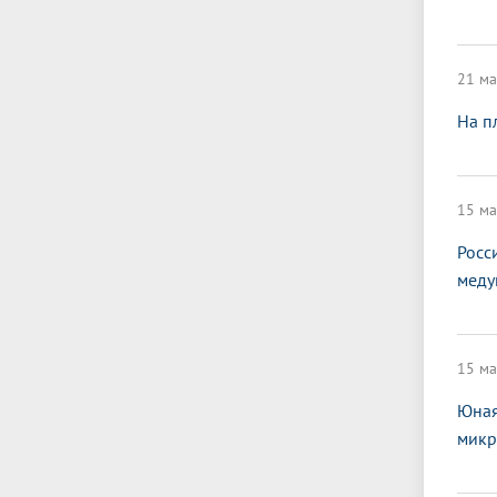
21 ма
На п
15 ма
Росс
меду
15 ма
Юная
микр