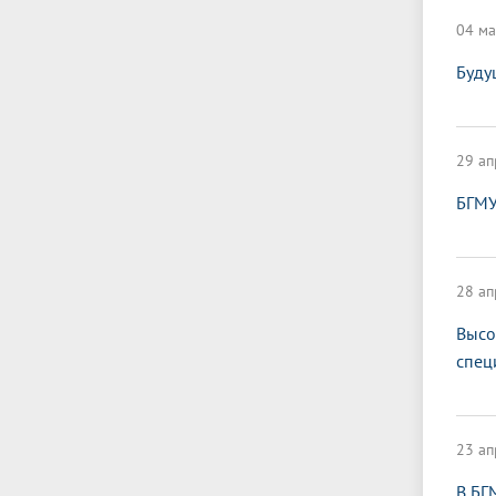
04 ма
Буду
29 ап
БГМУ
28 ап
Высо
спец
23 ап
В БГ