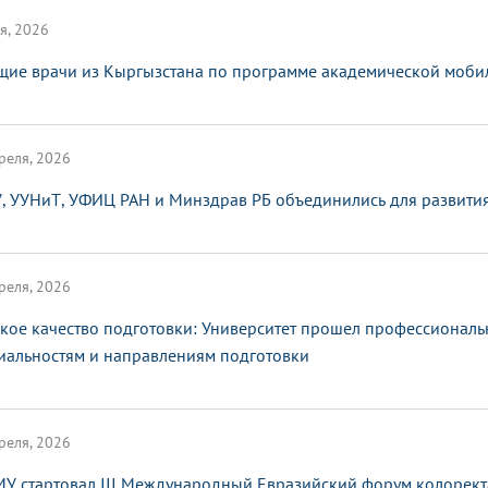
я, 2026
щие врачи из Кыргызстана по программе академической мобил
реля, 2026
, УУНиТ, УФИЦ РАН и Минздрав РБ объединились для развити
реля, 2026
кое качество подготовки: Университет прошел профессионал
иальностям и направлениям подготовки
реля, 2026
МУ стартовал III Международный Евразийский форум колорект