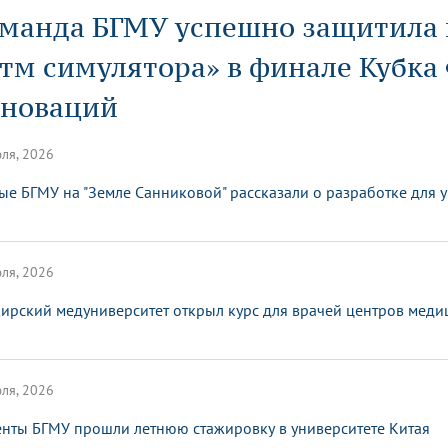
динатуры
з обучающихся БГМУ
Расписание
Профсоюзный комитет
манда БГМУ успешно защитила 
ная программа развития
Антитеррор
кие исследования и
Диссертационные советы
ьный аккредитационный
ия выпускников
Научно-образовательный
Работа музеев на кафедрах
я, ЛЭК
тм симулятора» в финале Кубка
медицинский кластер
Аспирантура
ие граждан
ентр
Фотогалерея
БГМУ - ВУЗ здорового образа 
«Нижневолжский»
новаций
рии мегагранта
Полезные интернет-ссылки
анковской картой
тету 90 лет
Реорганизация вуза
Университету 85 лет
ия для студентов
ейтингах университетов
Я-профессионал
Управление инновационной
ля, 2026
твет
деятельности
ое отделение «Движение
Альманах "Исторический вестни
ые БГМУ на "Земле Санниковой" рассказали о разработке для
 БГМУ
орий БГМУ
Евразийский НОЦ
обучение
Социальная работа в системе
здравоохранения
ля, 2026
иональное обучение
Инновационные образователь
ирский медуниверситет открыл курс для врачей центров меди
проекты
ля, 2026
енты БГМУ прошли летнюю стажировку в университете Китая