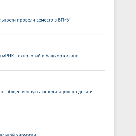
ьности провели семестр в БГМУ
я мРНК-технологий в Башкортостане
ьно-общественную аккредитацию по десяти
альной хирургии