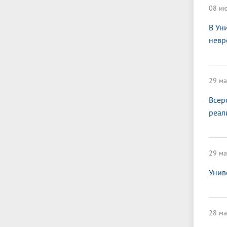
08 ию
В Ун
невр
29 ма
Всер
реал
29 ма
Унив
28 ма