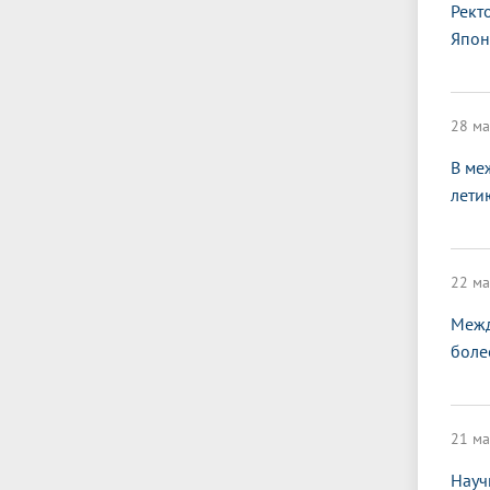
Рект
Япон
28 ма
В ме
лети
22 ма
Межд
боле
21 ма
Науч