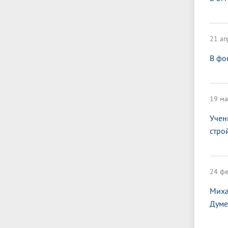
21 ап
В фо
19 ма
Учен
стро
24 фе
Миха
Думе