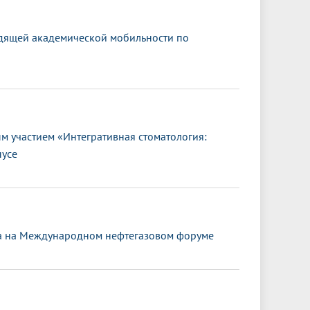
дящей академической мобильности по
 участием «Интегративная стоматология:
пусе
та на Международном нефтегазовом форуме