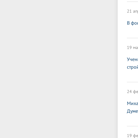
21 ап
В фо
19 ма
Учен
стро
24 фе
Миха
Думе
19 фе