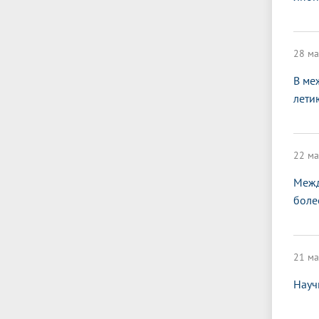
28 ма
В ме
лети
22 ма
Межд
боле
21 ма
Науч