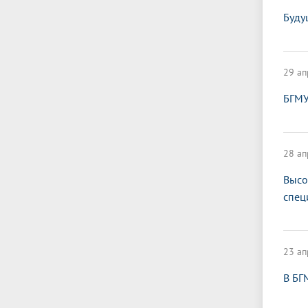
Буду
29 ап
БГМУ
28 ап
Высо
спец
23 ап
В БГ