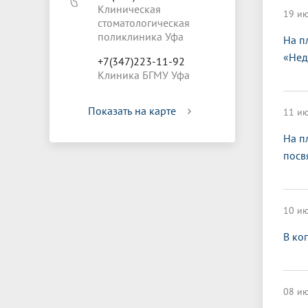
Клиническая
19 ию
стоматологическая
поликлиника Уфа
На п
«Нед
+7(347)223-11-92
Клиника БГМУ Уфа
Показать на карте
11 ию
На п
посв
10 ию
В ко
08 ию