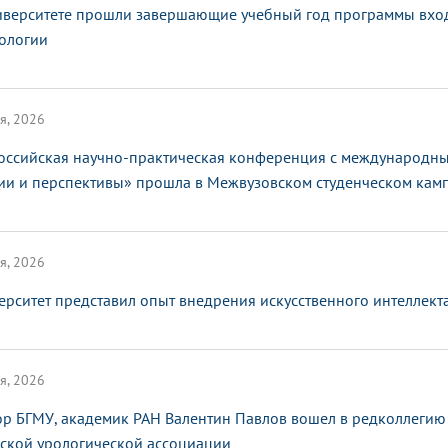
иверситете прошли завершающие учебный год программы вхо
ологии
я, 2026
оссийская научно-практическая конференция с международным
ии и перспективы» прошла в Межвузовском студенческом кам
я, 2026
ерситет представил опыт внедрения искусственного интеллек
я, 2026
ор БГМУ, академик РАН Валентин Павлов вошел в редколлегию
ской урологической ассоциации