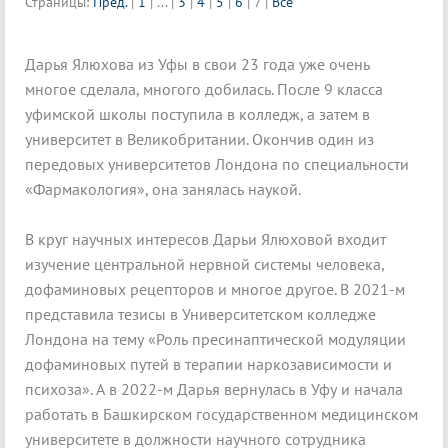
Страницы:
Пред.
|
1
|
...
|
3
|
4
|
5
|
6
|
7
|
Все
Дарья Ялюхова из Уфы в свои 23 года уже очень
многое сделала, многого добилась. После 9 класса
уфимской школы поступила в колледж, а затем в
университет в Великобритании. Окончив один из
передовых университетов Лондона по специальности
«Фармакология», она занялась наукой.
В круг научных интересов Дарьи Ялюховой входит
изучение центральной нервной системы человека,
дофаминовых рецепторов и многое другое. В 2021-м
представила тезисы в Университетском колледже
Лондона на тему «Роль пресинаптической модуляции
дофаминовых путей в терапии наркозависимости и
психоза». А в 2022-м Дарья вернулась в Уфу и начала
работать в Башкирском государственном медицинском
университете в должности научного сотрудника