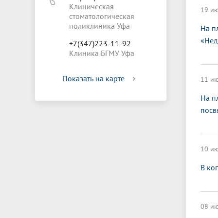
Клиническая
19 ию
стоматологическая
поликлиника Уфа
На п
«Нед
+7(347)223-11-92
Клиника БГМУ Уфа
Показать на карте
11 ию
На п
посв
10 ию
В ко
08 ию