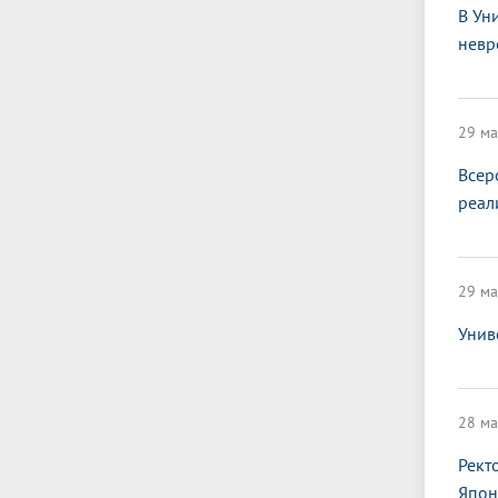
В Ун
невр
29 ма
Всер
реал
29 ма
Унив
28 ма
Рект
Япон