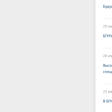
Буду
29 ап
БГМУ
28 ап
Высо
спец
23 ап
В БГ