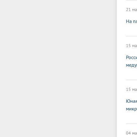
21 ма
На п
15 ма
Росс
меду
15 ма
Юная
микр
04 ма