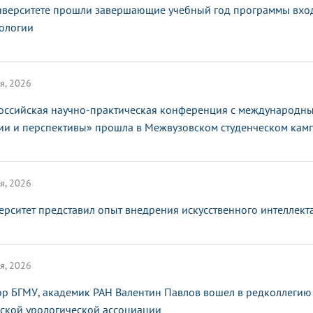
иверситете прошли завершающие учебный год программы вхо
ологии
я, 2026
оссийская научно-практическая конференция с международным
ии и перспективы» прошла в Межвузовском студенческом кам
я, 2026
ерситет представил опыт внедрения искусственного интеллек
я, 2026
ор БГМУ, академик РАН Валентин Павлов вошел в редколлегию
ской урологической ассоциации