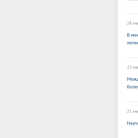
28 ма
В ме
лети
22 ма
Межд
боле
21 ма
Науч