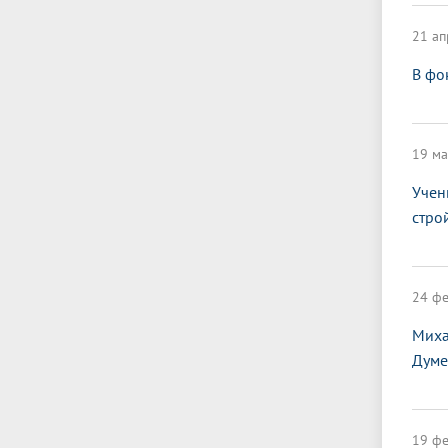
21 ап
В фо
19 ма
Учен
стро
24 фе
Миха
Думе
19 фе