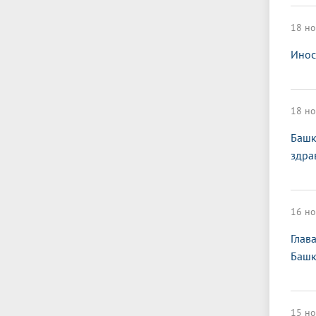
18 но
Инос
18 но
Башк
здра
16 но
Глав
Башк
15 но