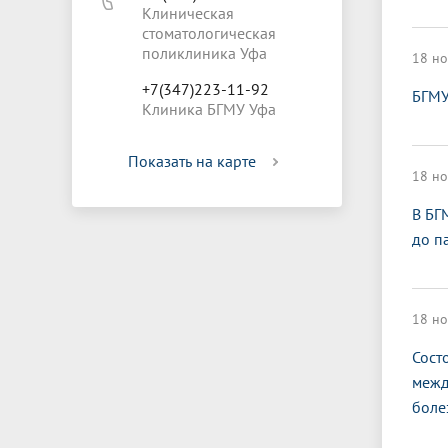
Клиническая
стоматологическая
поликлиника Уфа
18 но
+7(347)223-11-92
БГМУ
Клиника БГМУ Уфа
Показать на карте
18 но
В БГ
до п
18 но
Сост
межд
боле