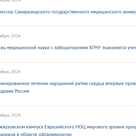
ября, 2024
ессор Самаркандского государственного медицинского универ
ября, 2024
сяц медицинской науки с лабораториями БГМУ знакомятся уче
ября, 2024
инированное лечение нарушений ритма сердца впервые пров
драва России
ября, 2024
жвузовском кампусе Евразийского НОЦ мирового уровня про
ьников в области офтальмологии