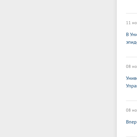
11 но
В Ун
эпид
08 но
Унив
Упра
08 но
Впер