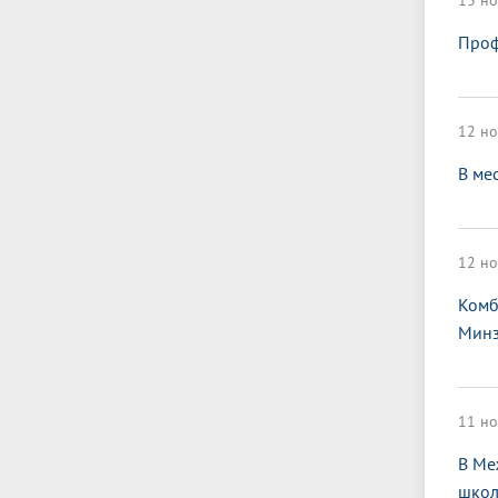
13 но
Проф
12 но
В ме
12 но
Комб
Минз
11 но
В Ме
школ