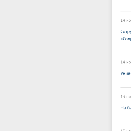
14 но
Сотр
«Сох
14 но
Унив
13 но
На б