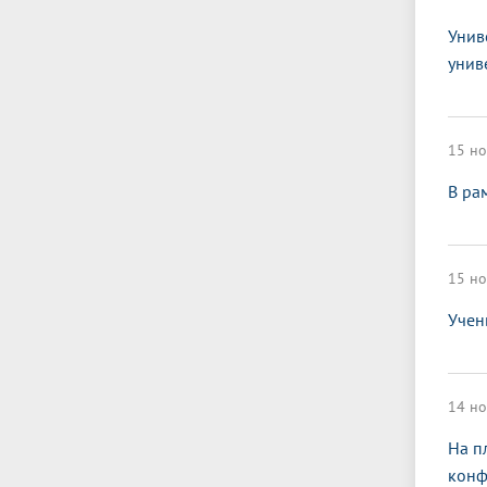
Унив
унив
15 но
В ра
15 но
Учен
14 но
На п
конф