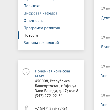
Управление международной
Отдел ор
Профсою
Политики
Электронный ящик доверия
Комплекс
деятельности
Итоги научно-исследовательской
Клиничес
19 но
Санаторий-профилакторий БГМУ
Совет обучающихся
БГМУ
Федерал
Ассоциац
работы
испытани
Цифровая кафедра
центр
Деле
Отчетность
Абитуриенту
Золотой фонд БГМУ
Обращен
Медиа ц
Конференции и форумы
Лаборато
Программа развития
Видеогалерея
Жизнь иностранных студентов БГМУ
Оплата б
Универси
Информация для инвалидов и лиц с
Проблемные научные комиссии
Информац
БГМУ в р
Новости
19 но
Эндаумент
Вопрос-о
ограниченными возможностями
Витрина технологий
Штаб студенческих отрядов БГМУ
Первичн
здоровья
В ун
Первых»
Институт урологии и клинической
Репозит
Медицинский инспектор
Онлайн 
онкологии
19 но
Приёмная комиссия
Независимая оценка качества
Професс
Унив
БГМУ
образования
450008, Республика
Башкортостан, г. Уфа, ул.
Заки Валиди, д. 47; тел: 8
(347) 272-92-31
18 но
Унив
+7 (347) 273-87-54