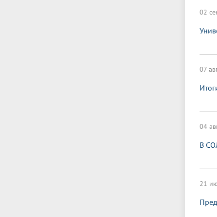
02 се
Унив
07 ав
Итог
04 ав
В СО
21 ию
Пред