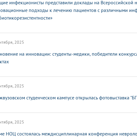
щие инфекционисты представили доклады на Всероссийской 
овационные подходы к лечению пациентов с различными ин
биотикорезистентности»
нтября, 2025
новение на инновации: студенты-медики, победители конкурса
ктах
нтября, 2025
жвузовском студенческом кампусе открылась фотовыставка "БГ
нтября, 2025
ме НОЦ состоялась междисциплинарная конференция невроло