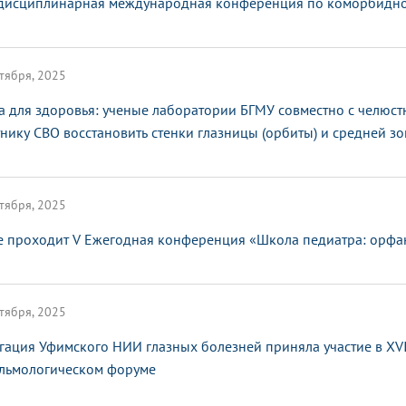
исциплинарная международная конференция по коморбидной
тября, 2025
а для здоровья: ученые лаборатории БГМУ совместно с челюс
тнику СВО восстановить стенки глазницы (орбиты) и средней з
тября, 2025
е проходит V Ежегодная конференция «Школа педиатра: орфа
тября, 2025
гация Уфимского НИИ глазных болезней приняла участие в XV
льмологическом форуме