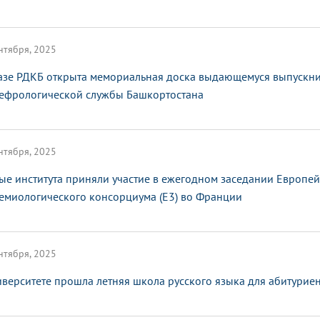
нтября, 2025
азе РДКБ открыта мемориальная доска выдающемуся выпускни
ефрологической службы Башкортостана
нтября, 2025
ые института приняли участие в ежегодном заседании Европе
емиологического консорциума (E3) во Франции
нтября, 2025
иверситете прошла летняя школа русского языка для абитурие