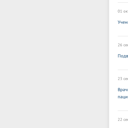
01 ок
Учен
26 се
Подв
23 се
Врач
паци
22 се