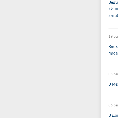
Веду
«Инн
анти
19 се
Вдох
прое
05 се
В Ме
03 се
В До