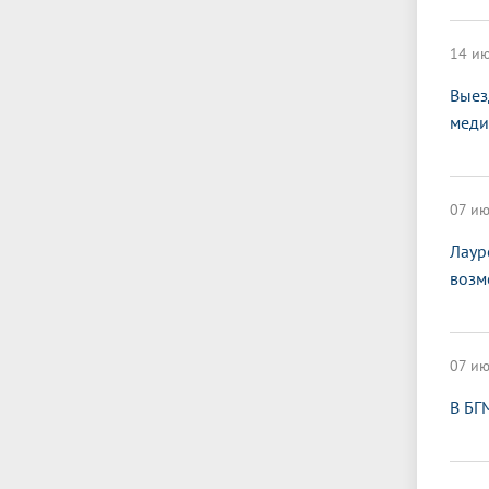
14 ию
Выез
меди
07 ию
Лаур
возм
07 ию
В БГ