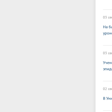
03 се
На б
урон
03 се
Учен
эпид
02 се
В Ун