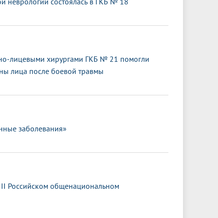
 неврологии состоялась в ГКБ № 18
тно-лицевыми хирургами ГКБ № 21 помогли
оны лица после боевой травмы
нные заболевания»
III Российском общенациональном