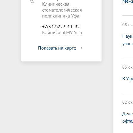
Межд
Клиническая
стоматологическая
поликлиника Уфа
08 ок
+7(347)223-11-92
Клиника БГМУ Уфа
Наук
учас
Показать на карте
03 ок
В Уф
02 ок
Деле
офта