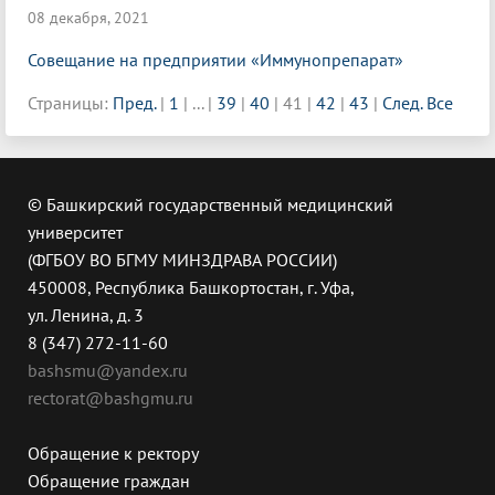
08 декабря, 2021
Совещание на предприятии «Иммунопрепарат»
Страницы:
Пред.
|
1
|
...
|
39
|
40
|
41
|
42
|
43
|
След.
Все
© Башкирский государственный медицинский
университет
(ФГБОУ ВО БГМУ МИНЗДРАВА РОССИИ)
450008, Республика Башкортостан, г. Уфа,
ул. Ленина, д. 3
8 (347) 272-11-60
bashsmu@yandex.ru
rectorat@bashgmu.ru
Обращение к ректору
Обращение граждан