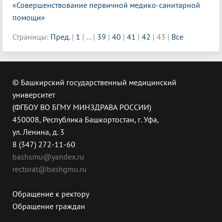
«Совершенствование первичной медико-санитарной
помощи»
Страницы:
Пред.
|
1
|
...
|
39
|
40
|
41
|
42
|
43
|
Все
© Башкирский государственный медицинский
университет
(ФГБОУ ВО БГМУ МИНЗДРАВА РОССИИ)
450008, Республика Башкортостан, г. Уфа,
ул. Ленина, д. 3
8 (347) 272-11-60
bashsmu@yandex.ru
rectorat@bashgmu.ru
Обращение к ректору
Обращение граждан