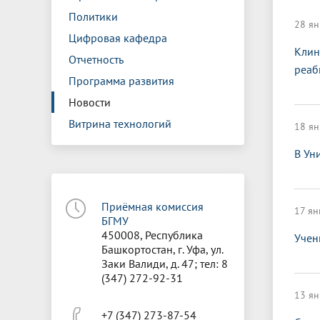
Управление международной
Отдел ор
Профсою
Политики
Электронный ящик доверия
Комплекс
деятельности
Итоги научно-исследовательской
Клиничес
28 ян
Санаторий-профилакторий БГМУ
Совет обучающихся
БГМУ
Федерал
Ассоциац
работы
испытани
Цифровая кафедра
центр
Клин
Отчетность
Абитуриенту
Золотой фонд БГМУ
Обращен
Медиа ц
реаб
Конференции и форумы
Лаборато
Программа развития
Видеогалерея
Жизнь иностранных студентов БГМУ
Оплата б
Универси
Информация для инвалидов и лиц с
Проблемные научные комиссии
Информац
БГМУ в р
Новости
Эндаумент
Вопрос-о
ограниченными возможностями
Витрина технологий
18 ян
Штаб студенческих отрядов БГМУ
Первичн
здоровья
Первых»
В Ун
Институт урологии и клинической
Репозит
Медицинский инспектор
Онлайн 
онкологии
Приёмная комиссия
Независимая оценка качества
Професс
17 ян
БГМУ
образования
450008, Республика
Учен
Башкортостан, г. Уфа, ул.
Заки Валиди, д. 47; тел: 8
(347) 272-92-31
13 ян
+7 (347) 273-87-54