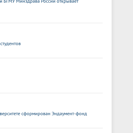
ии БГМУ Минздрава России открывает
 студентов
иверситете сформирован Эндаумент-фонд