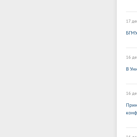
17 де
БГМУ
16 де
В Ун
16 де
Прин
конф