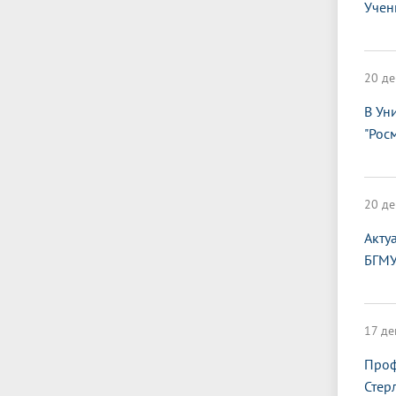
Учен
20 де
В Ун
"Рос
20 де
Акту
БГМ
17 де
Проф
Стер