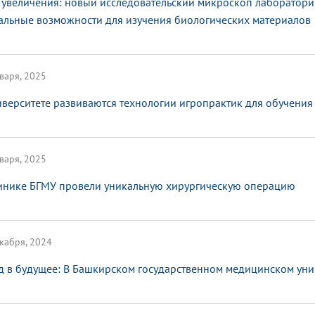
 увеличения: новый исследовательский микроскоп лаборатор
альные возможности для изучения биологических материалов
варя, 2025
иверситете развиваются технологии игропрактик для обучения
варя, 2025
инике БГМУ провели уникальную хирургическую операцию
кабря, 2024
д в будущее: В Башкирском государственном медицинском ун