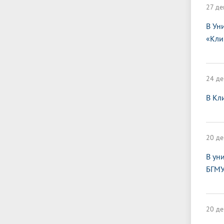
27 де
В Ун
«Кли
24 де
В Кл
20 де
В ун
БГМУ
20 де