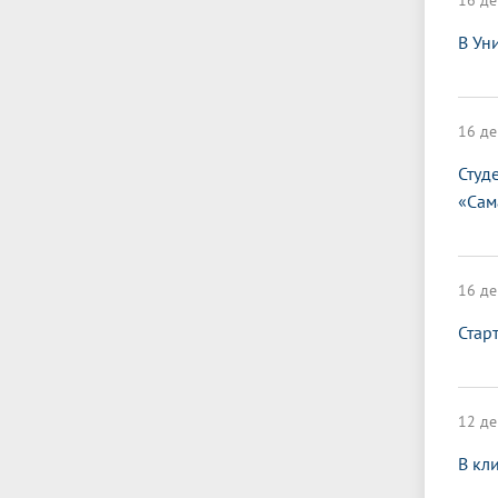
16 де
В Ун
16 де
Студ
«Сам
16 де
Стар
12 де
В кл