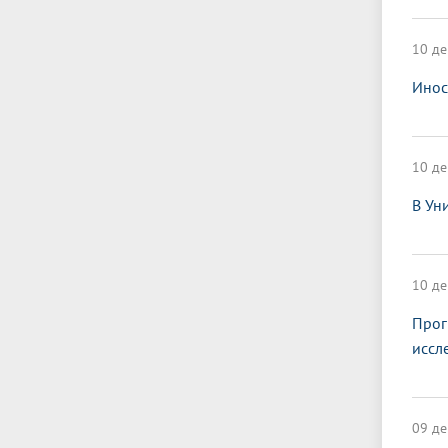
10 де
Инос
10 де
В Ун
10 де
Прог
иссл
09 де