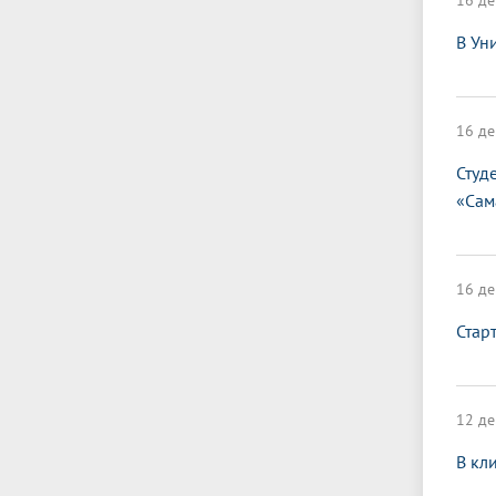
16 де
В Ун
16 де
Студ
«Сам
16 де
Стар
12 де
В кл