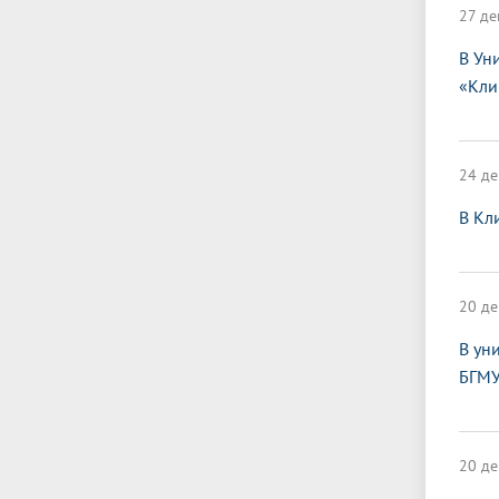
27 де
В Ун
«Кли
24 де
В Кл
20 де
В ун
БГМУ
20 де