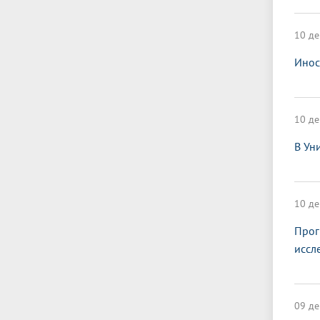
10 де
Инос
10 де
В Ун
10 де
Прог
иссл
09 де