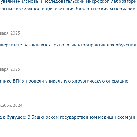
 увеличения: новый исследовательский микроскоп лаборатор
альные возможности для изучения биологических материалов
варя, 2025
иверситете развиваются технологии игропрактик для обучения
варя, 2025
инике БГМУ провели уникальную хирургическую операцию
кабря, 2024
д в будущее: В Башкирском государственном медицинском ун