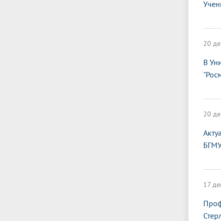
Учен
20 де
В Ун
"Рос
20 де
Акту
БГМ
17 де
Проф
Стер