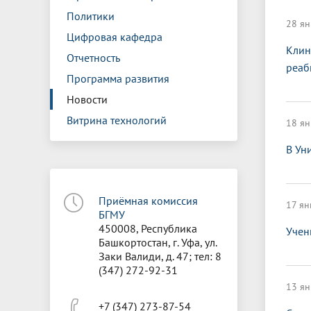
Управление международной
Отдел ор
Профсою
Политики
Электронный ящик доверия
Комплекс
деятельности
Итоги научно-исследовательской
Клиничес
28 ян
Санаторий-профилакторий БГМУ
Совет обучающихся
БГМУ
Федерал
Ассоциац
работы
испытани
Цифровая кафедра
центр
Клин
Отчетность
Абитуриенту
Золотой фонд БГМУ
Обращен
Медиа ц
реаб
Конференции и форумы
Лаборато
Программа развития
Видеогалерея
Жизнь иностранных студентов БГМУ
Оплата б
Универси
Информация для инвалидов и лиц с
Проблемные научные комиссии
Информац
БГМУ в р
Новости
Эндаумент
Вопрос-о
ограниченными возможностями
Витрина технологий
18 ян
Штаб студенческих отрядов БГМУ
Первичн
здоровья
Первых»
В Ун
Институт урологии и клинической
Репозит
Медицинский инспектор
Онлайн 
онкологии
Приёмная комиссия
Независимая оценка качества
Професс
17 ян
БГМУ
образования
450008, Республика
Учен
Башкортостан, г. Уфа, ул.
Заки Валиди, д. 47; тел: 8
(347) 272-92-31
13 ян
+7 (347) 273-87-54