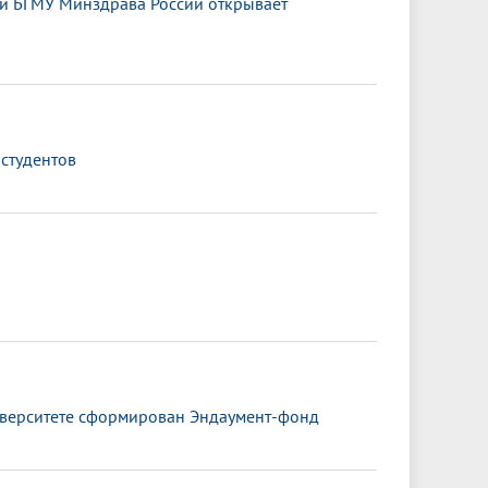
ии БГМУ Минздрава России открывает
 студентов
иверситете сформирован Эндаумент-фонд