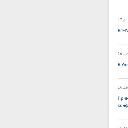
17 де
БГМУ
16 де
В Ун
16 де
Прин
конф