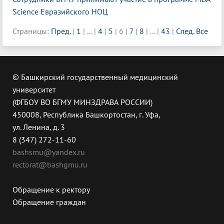
Science Евразийского НОЦ
Страницы:
Пред.
|
1
|
...
|
4
|
5
|
6
|
7
|
8
|
...
|
43
|
След.
Все
© Башкирский государственный медицинский
университет
(ФГБОУ ВО БГМУ МИНЗДРАВА РОССИИ)
450008, Республика Башкортостан, г. Уфа,
ул. Ленина, д. 3
8 (347) 272-11-60
bashsmu@yandex.ru
rectorat@bashgmu.ru
Обращение к ректору
Обращение граждан