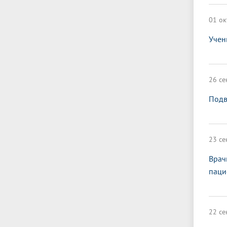
01 ок
Учен
26 се
Подв
23 се
Врач
паци
22 се