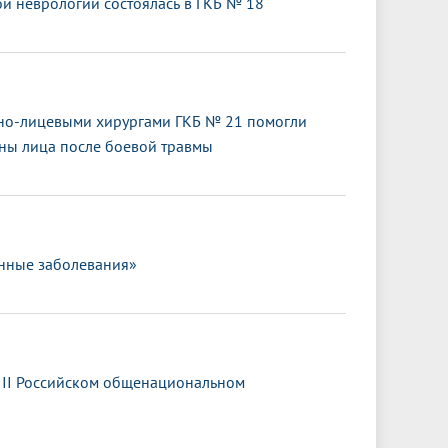
 неврологии состоялась в ГКБ № 18
тно-лицевыми хирургами ГКБ № 21 помогли
оны лица после боевой травмы
нные заболевания»
III Российском общенациональном