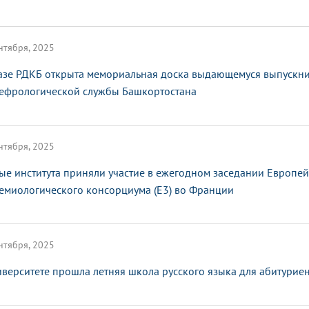
нтября, 2025
азе РДКБ открыта мемориальная доска выдающемуся выпускни
ефрологической службы Башкортостана
нтября, 2025
ые института приняли участие в ежегодном заседании Европе
емиологического консорциума (E3) во Франции
нтября, 2025
иверситете прошла летняя школа русского языка для абитурие