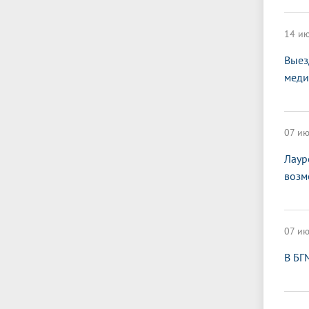
14 ию
Выез
меди
07 ию
Лаур
возм
07 ию
В БГ