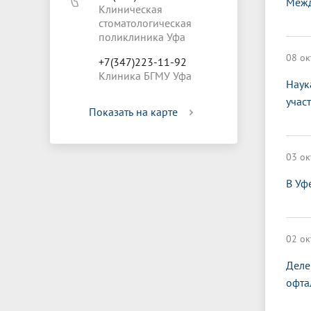
Межд
Клиническая
стоматологическая
поликлиника Уфа
08 ок
+7(347)223-11-92
Клиника БГМУ Уфа
Наук
учас
Показать на карте
03 ок
В Уф
02 ок
Деле
офта