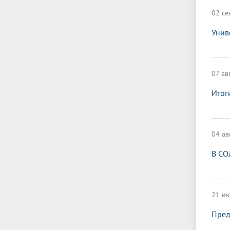
02 се
Унив
07 ав
Итог
04 ав
В СО
21 ию
Пред