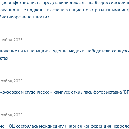
щие инфекционисты представили доклады на Всероссийской 
овационные подходы к лечению пациентов с различными ин
биотикорезистентности»
нтября, 2025
новение на инновации: студенты-медики, победители конкурса
ктах
нтября, 2025
жвузовском студенческом кампусе открылась фотовыставка "БГ
нтября, 2025
ме НОЦ состоялась междисциплинарная конференция невроло