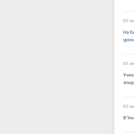
03 се
На б
урон
03 се
Учен
эпид
02 се
В Ун