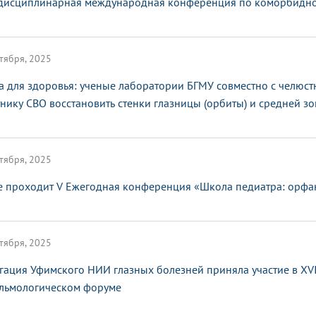
исциплинарная международная конференция по коморбидной
тября, 2025
а для здоровья: ученые лаборатории БГМУ совместно с челюс
тнику СВО восстановить стенки глазницы (орбиты) и средней з
тября, 2025
е проходит V Ежегодная конференция «Школа педиатра: орфа
тября, 2025
гация Уфимского НИИ глазных болезней приняла участие в XV
льмологическом форуме