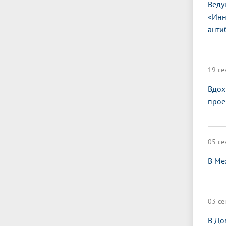
Веду
«Инн
анти
19 се
Вдох
прое
05 се
В Ме
03 се
В До