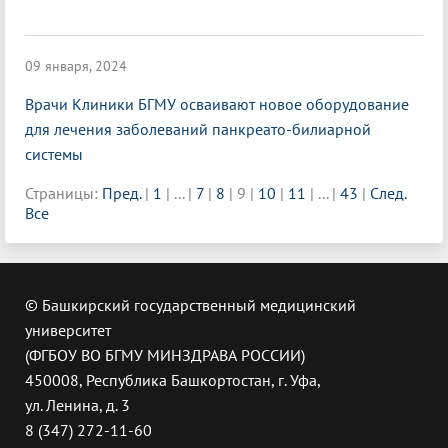
09 января, 2024
Врачи Клиники БГМУ осваивают новое оборудование
для лечения заболеваний панкреато-билиарной
системы
Страницы:
Пред.
|
1
|
...
|
7
|
8
|
9
|
10
|
11
|
...
|
43
|
След.
Все
© Башкирский государственный медицинский
университет
(ФГБОУ ВО БГМУ МИНЗДРАВА РОССИИ)
450008, Республика Башкортостан, г. Уфа,
ул. Ленина, д. 3
8 (347) 272-11-60