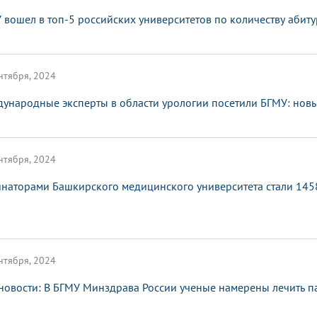
 вошел в топ-5 российских университетов по количеству абит
нтября, 2024
ународные эксперты в области урологии посетили БГМУ: новы
нтября, 2024
наторами Башкирского медицинского университета стали 1458
нтября, 2024
новости: В БГМУ Минздрава России ученые намерены лечить п