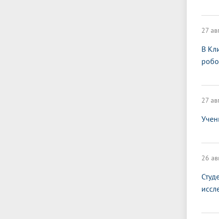
27 ав
В Кл
робо
27 ав
Учен
26 ав
Студ
иссл