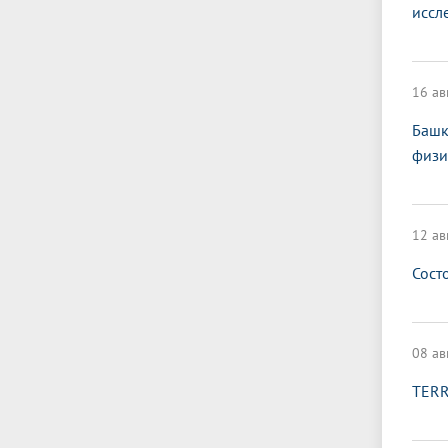
иссл
16 ав
Башк
физи
12 ав
Сост
08 ав
TERR