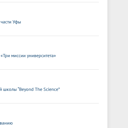
 части Уфы
«Три миссии университета»
й школы “Beyond The Science”
ованию