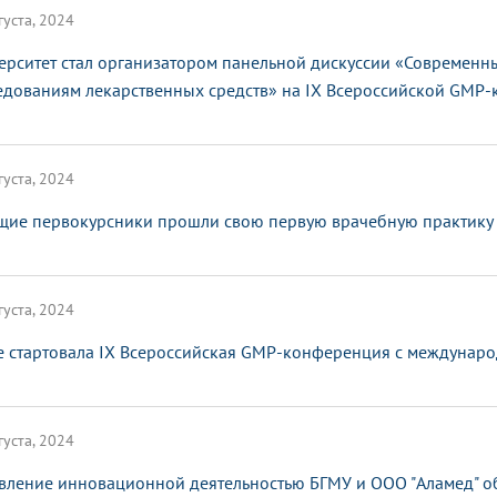
густа, 2024
ерситет стал организатором панельной дискуссии «Современ
едованиям лекарственных средств» на IX Всероссийской GMP
густа, 2024
щие первокурсники прошли свою первую врачебную практику
густа, 2024
е стартовала IX Всероссийская GMP-конференция с междунар
густа, 2024
вление инновационной деятельностью БГМУ и ООО "Аламед" 