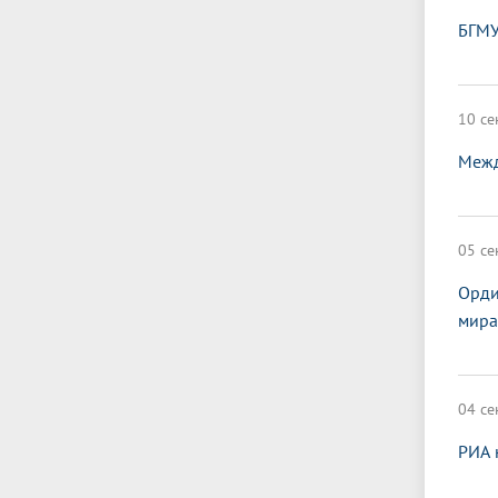
БГМУ
10 се
Межд
05 се
Орди
мира
04 се
РИА 