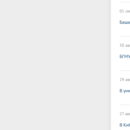
01 се
Башк
30 ав
БГМУ
29 ав
В ун
27 ав
В Ки