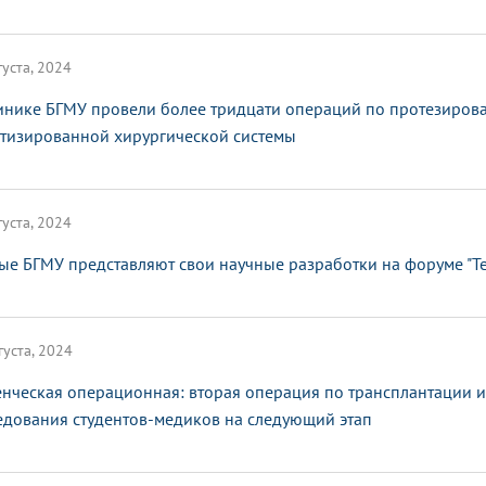
густа, 2024
инике БГМУ провели более тридцати операций по протезиров
тизированной хирургической системы
густа, 2024
ые БГМУ представляют свои научные разработки на форуме "Т
густа, 2024
енческая операционная: вторая операция по трансплантации 
едования студентов-медиков на следующий этап