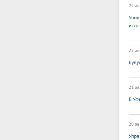
22 ав
Унив
иссл
22 ав
Буду
21 ав
В Уф
20 ав
Упра