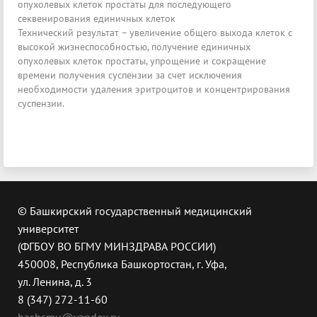
опухолевых клеток простаты для последующего
секвенирования единичных клеток
Технический результат – увеличение общего выхода клеток с
высокой жизнеспособностью, получение единичных
опухолевых клеток простаты, упрощение и сокращение
времени получения суспензии за счет исключения
необходимости удаления эритроцитов и концентрирования
суспензии.
© Башкирский государственный медицинский
университет
(ФГБОУ ВО БГМУ МИНЗДРАВА РОССИИ)
450008, Республика Башкортостан, г. Уфа,
ул. Ленина, д. 3
8 (347) 272-11-60