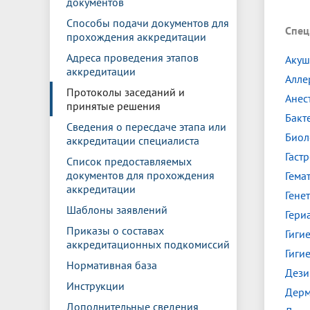
документов
Управление международной
Отдел ор
Профсою
Электронный ящик доверия
Комплекс
деятельности
Итоги научно-исследовательской
Клиничес
Способы подачи документов для
Спец
Санаторий-профилакторий БГМУ
Совет обучающихся
БГМУ
Федерал
Ассоциац
работы
испытани
прохождения аккредитации
центр
Адреса проведения этапов
Абитуриенту
Золотой фонд БГМУ
Обращен
Медиа ц
Акуш
аккредитации
Конференции и форумы
Лаборато
Алле
Видеогалерея
Жизнь иностранных студентов БГМУ
Оплата б
Универси
Протоколы заседаний и
Анес
Информация для инвалидов и лиц с
Проблемные научные комиссии
Информац
БГМУ в р
принятые решения
Эндаумент
Вопрос-о
ограниченными возможностями
Бакт
Штаб студенческих отрядов БГМУ
Первичн
здоровья
Сведения о пересдаче этапа или
Биол
Первых»
аккредитации специалиста
Институт урологии и клинической
Репозит
Медицинский инспектор
Онлайн 
Гаст
Список предоставляемых
онкологии
документов для прохождения
Гема
аккредитации
Гене
Независимая оценка качества
Професс
Шаблоны заявлений
Гери
образования
Приказы о составах
Гиги
аккредитационных подкомиссий
Гиги
Нормативная база
Дези
Инструкции
Дерм
Дополнительные сведения