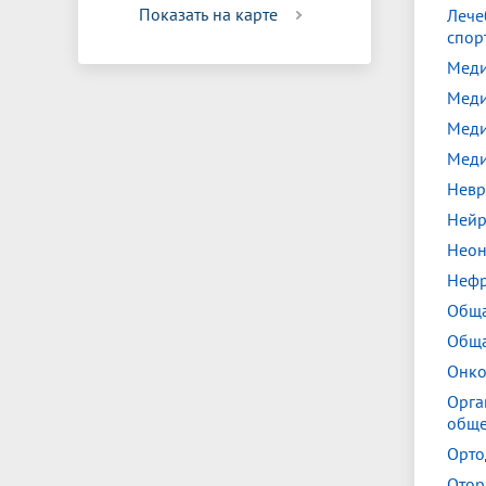
Показать на карте
Лече
спор
Меди
Меди
Меди
Меди
Невр
Нейр
Неон
Нефр
Обща
Обща
Онко
Орга
обще
Орто
Отор