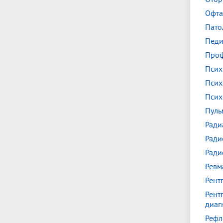
Офта
Пато
Педи
Проф
Псих
Псих
Псих
Пуль
Ради
Ради
Ради
Ревм
Рент
Рент
диаг
Рефл