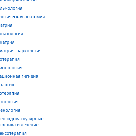
льмология
логическая анатомия
атрия
патология
иатрия
иатрия-наркология
отерапия
монология
ационная гигиена
ология
отерапия
атология
генология
генэндоваскулярные
ностика и лечение
ексотерапия