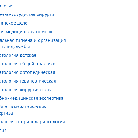
ология
ечно-сосудистая хирургия
ринское дело
ая медицинская помощь
альная гигиена и организация
анэпидслужбы
атология детская
атология общей практики
атология ортопедическая
атология терапевтическая
атология хирургическая
бно-медицинская экспертиза
бно-психиатрическая
ертиза
ология-оториноларингология
пия