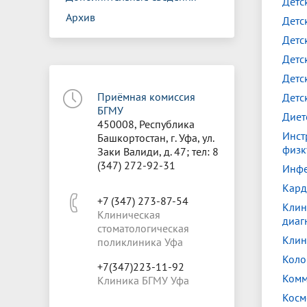
Детс
Архив
Детс
Детс
Детс
Детс
Приёмная комиссия
Детс
БГМУ
Диет
450008, Республика
Инст
Башкортостан, г. Уфа, ул.
физк
Заки Валиди, д. 47; тел: 8
(347) 272-92-31
Инфе
Кард
+7 (347) 273-87-54
Клин
Клиническая
диаг
стоматологическая
Клин
поликлиника Уфа
Коло
+7(347)223-11-92
Комм
Клиника БГМУ Уфа
Косм