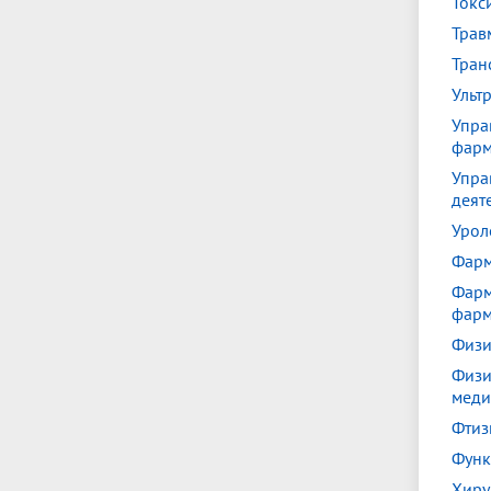
Токс
Трав
Тран
Ульт
Упра
фар
Упра
деят
Урол
Фарм
Фарм
фарм
Физи
Физи
меди
Фтиз
Функ
Хиру