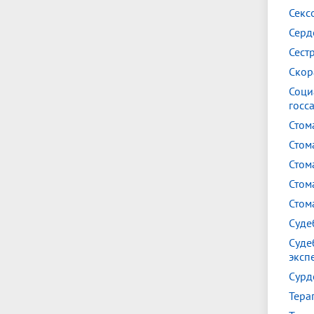
Секс
Серд
Сест
Скор
Соци
госс
Стом
Стом
Стом
Стом
Стом
Суде
Суде
эксп
Сурд
Тера