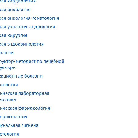
кая кардиология
кая онкология
кая онкология-гематология
кая урология-андрология
кая хирургия
кая эндокринология
ология
руктор-методист по лечебной
ультуре
кционные болезни
иология
ическая лабораторная
ностика
ическая фармакология
проктология
унальная гигиена
етология