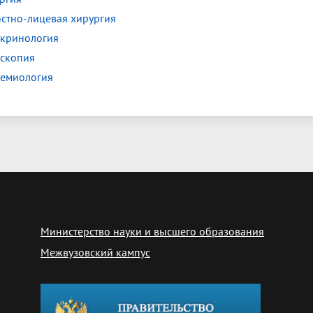
стно-лицевая хирургия
кринология
скопия
емиология
Министерство науки и высшего образования
Межвузовский кампус