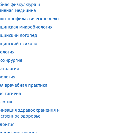
бная физкультура и
тивная медицина
ко-профилактическое дело
цинская микробиология
цинский логопед
цинский психолог
ология
охирургия
атология
ология
я врачебная практика
я гигиена
логия
низация здравоохранения и
ственное здоровье
донтия
иноларингология