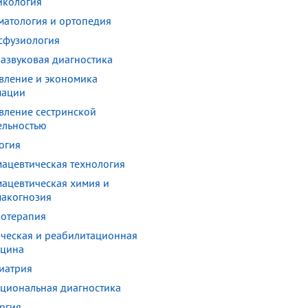
икология
матология и ортопедия
сфузиология
развуковая диагностика
вление и экономика
мации
вление сестринской
ельностью
огия
ацевтическая технология
ацевтическая химия и
акогнозия
отерапия
ческая и реабилитационная
цина
иатрия
циональная диагностика
ргия