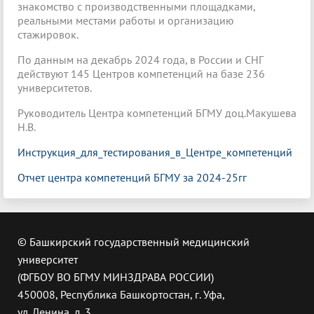
знакомство с производственными площадками,
реальными местами работы и организацию
стажировок.
По данным на декабрь 2024 года, в России и СНГ
действуют 145 Центров компетенций на базе 236
университетов.
Руководитель Центра компетенций БГМУ доц.Макушева
Н.В.
Инструкция_для_тестирования_в_Центре_компетенций
Отчет центра компетенций БГМУ за 2024-25гг
© Башкирский государственный медицинский
университет
(ФГБОУ ВО БГМУ МИНЗДРАВА РОССИИ)
450008, Республика Башкортостан, г. Уфа,
ул. Ленина, д. 3