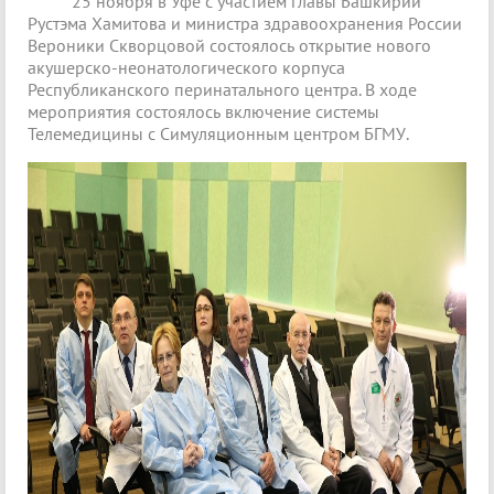
25 ноября в Уфе с участием главы Башкирии
Рустэма Хамитова и министра здравоохранения России
Вероники Скворцовой состоялось открытие нового
акушерско-неонатологического корпуса
Республиканского перинатального центра. В ходе
мероприятия состоялось включение системы
Телемедицины с Симуляционным центром БГМУ.