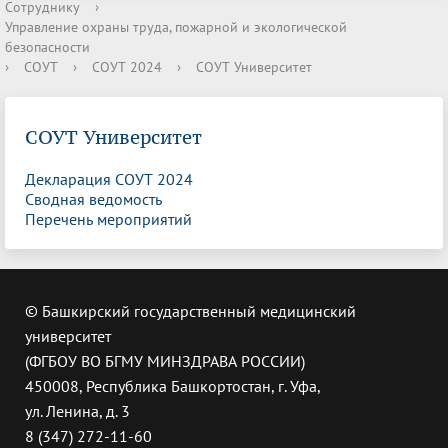
Сотруднику
›
Управление охраны труда, пожарной и экологической
безопасности
›
СОУТ
›
СОУТ 2024
›
СОУТ Университет
СОУТ Университет
Декларация СОУТ 2024
Сводная ведомость
Перечень мероприятий
© Башкирский государственный медицинский
университет
(ФГБОУ ВО БГМУ МИНЗДРАВА РОССИИ)
450008, Республика Башкортостан, г. Уфа,
ул. Ленина, д. 3
8 (347) 272-11-60