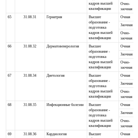
кадров высшей
Очно-
квалификации
заочная
65
31.08.31
Гериатрия
Высшее
Очная
образование -
Заочная
подготовка
кадров высшей
Очно-
квалификации
заочная
66
31.08.32
Дерматовенерология
Высшее
Очная
образование -
Заочная
подготовка
кадров высшей
Очно-
квалификации
заочная
67
31.08.34
Диетология
Высшее
Очная
образование -
Заочная
подготовка
кадров высшей
Очно-
квалификации
заочная
68
31.08.35
Инфекционные болезни
Высшее
Очная
образование -
Заочная
подготовка
кадров высшей
Очно-
квалификации
заочная
69
31.08.36
Кардиология
Высшее
Очная