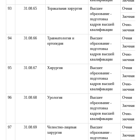
квалификации
заочная
93
31.08.65
Торакальная хирургия
Высшее
Очная
образование -
Заочная
подготовка
кадров высшей
Очно-
квалификации
заочная
94
31.08.66
Травматология и
Высшее
Очная
ортопедия
образование -
Заочная
подготовка
кадров высшей
Очно-
квалификации
заочная
95
31.08.67
Хирургия
Высшее
Очная
образование -
Заочная
подготовка
кадров высшей
Очно-
квалификации
заочная
96
31.08.68
Урология
Высшее
Очная
образование -
Заочная
подготовка
кадров высшей
Очно-
квалификации
заочная
97
31.08.69
Челюстно-лицевая
Высшее
Очная
хирургия
образование -
Заочная
подготовка