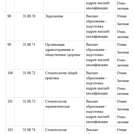
кадров высшей
Очно-
квалификации
заочная
98
31.08.70
Эндоскопия
Высшее
Очная
образование -
Заочная
подготовка
кадров высшей
Очно-
квалификации
заочная
99
31.08.71
Организация
Высшее
Очная
здравоохранения и
образование -
Заочная
общественное здоровье
подготовка
кадров высшей
Очно-
квалификации
заочная
100
31.08.72
Стоматология общей
Высшее
Очная
практики
образование -
Заочная
подготовка
кадров высшей
Очно-
квалификации
заочная
101
31.08.73
Стоматология
Высшее
Очная
терапевтическая
образование -
Заочная
подготовка
кадров высшей
Очно-
квалификации
заочная
102
31.08.74
Стоматология
Высшее
Очная