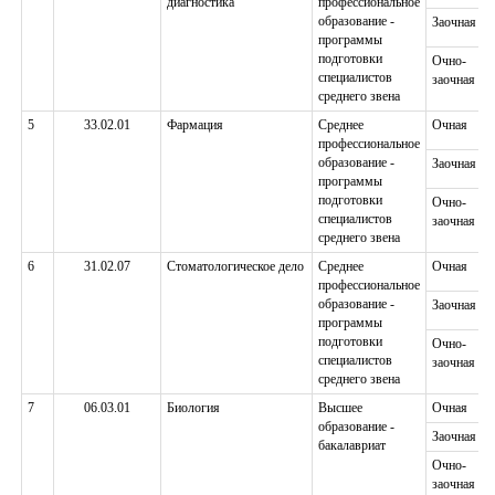
диагностика
профессиональное
образование -
Заочная
программы
подготовки
Очно-
специалистов
заочная
среднего звена
5
33.02.01
Фармация
Среднее
Очная
профессиональное
образование -
Заочная
программы
подготовки
Очно-
специалистов
заочная
среднего звена
6
31.02.07
Стоматологическое дело
Среднее
Очная
профессиональное
образование -
Заочная
программы
подготовки
Очно-
специалистов
заочная
среднего звена
7
06.03.01
Биология
Высшее
Очная
образование -
Заочная
бакалавриат
Очно-
заочная