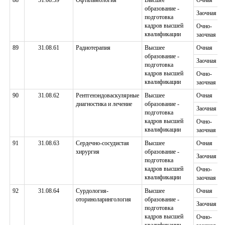
88
31.08.59
Офтальмология
Высшее
Очная
образование -
Заочная
подготовка
кадров высшей
Очно-
квалификации
заочная
89
31.08.61
Радиотерапия
Высшее
Очная
образование -
Заочная
подготовка
кадров высшей
Очно-
квалификации
заочная
90
31.08.62
Рентгенэндоваскулярные
Высшее
Очная
диагностика и лечение
образование -
Заочная
подготовка
кадров высшей
Очно-
квалификации
заочная
91
31.08.63
Сердечно-сосудистая
Высшее
Очная
хирургия
образование -
Заочная
подготовка
кадров высшей
Очно-
квалификации
заочная
92
31.08.64
Сурдология-
Высшее
Очная
оториноларингология
образование -
Заочная
подготовка
кадров высшей
Очно-