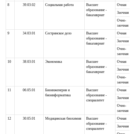
8
39.03.02
Социальная работа
Высшее
Очная
образование -
Заочная
бакалавриат
Очно-
заочная
9
34.03.01
Сестринское дело
Высшее
Очная
образование -
Заочная
бакалавриат
Очно-
заочная
10
38.03.01
Экономика
Высшее
Очная
образование -
Заочная
бакалавриат
Очно-
заочная
11
06.05.01
Биоинженерия и
Высшее
Очная
биоинформатика
образование -
Заочная
специалитет
Очно-
заочная
12
30.05.01
Медицинская биохимия
Высшее
Очная
образование -
Заочная
специалитет