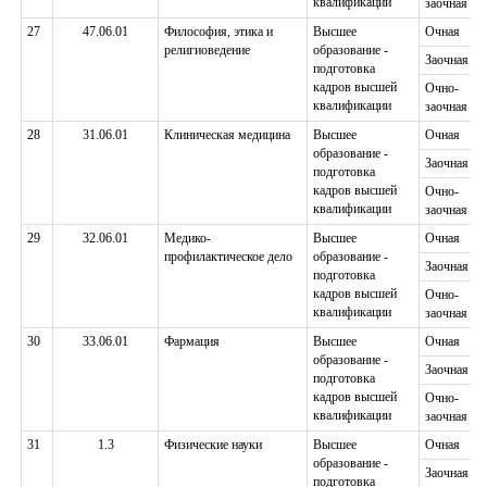
квалификации
заочная
27
47.06.01
Философия, этика и
Высшее
Очная
религиоведение
образование -
Заочная
подготовка
кадров высшей
Очно-
квалификации
заочная
28
31.06.01
Клиническая медицина
Высшее
Очная
образование -
Заочная
подготовка
кадров высшей
Очно-
квалификации
заочная
29
32.06.01
Медико-
Высшее
Очная
профилактическое дело
образование -
Заочная
подготовка
кадров высшей
Очно-
квалификации
заочная
30
33.06.01
Фармация
Высшее
Очная
образование -
Заочная
подготовка
кадров высшей
Очно-
квалификации
заочная
31
1.3
Физические науки
Высшее
Очная
образование -
Заочная
подготовка