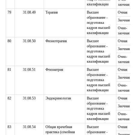
квалификации
заочная
79
31.08.49
Терапия
Высшее
Очная
образование -
Заочная
подготовка
кадров высшей
Очно-
квалификации
заочная
80
31.08.50
Физиотерапия
Высшее
Очная
образование -
Заочная
подготовка
кадров высшей
Очно-
квалификации
заочная
81
31.08.51
Фтизиатрия
Высшее
Очная
образование -
Заочная
подготовка
кадров высшей
Очно-
квалификации
заочная
82
31.08.53
Эндокринология
Высшее
Очная
образование -
Заочная
подготовка
кадров высшей
Очно-
квалификации
заочная
83
31.08.54
Общая врачебная
Высшее
Очная
практика (семейная
образование -
Заочная