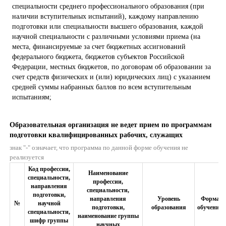
специальности среднего профессионального образования (при
наличии вступительных испытаний), каждому направлению
подготовки или специальности высшего образования, каждой
научной специальности с различными условиями приема (на
места, финансируемые за счет бюджетных ассигнований
федерального бюджета, бюджетов субъектов Российской
Федерации, местных бюджетов, по договорам об образовании за
счет средств физических и (или) юридических лиц) с указанием
средней суммы набранных баллов по всем вступительным
испытаниям;
Образовательная организация не ведет прием по программам
подготовки квалифицированных рабочих, служащих
знак "-" означает, что программа по данной форме обучения не
реализуется
Код профессии,
Наименование
специальности,
профессии,
направления
специальности,
подготовки,
направления
Уровень
Форма
№
научной
подготовки,
образования
обучения
специальности,
наименование группы
шифр группы
научных