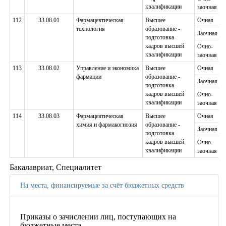
квалификации
заочная
112
33.08.01
Фармацевтическая
Высшее
Очная
технология
образование -
Заочная
подготовка
кадров высшей
Очно-
квалификации
заочная
113
33.08.02
Управление и экономика
Высшее
Очная
фармации
образование -
Заочная
подготовка
кадров высшей
Очно-
квалификации
заочная
114
33.08.03
Фармацевтическая
Высшее
Очная
химия и фармакогнозия
образование -
Заочная
подготовка
кадров высшей
Очно-
квалификации
заочная
Бакалавриат, Специалитет
На места, финансируемые за счёт бюджетных средств
Приказы о зачислении лиц, поступающих на
бюджетные места