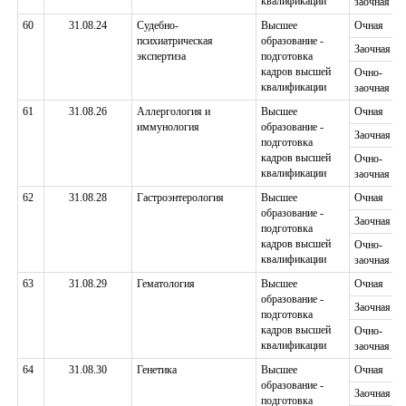
квалификации
заочная
60
31.08.24
Судебно-
Высшее
Очная
психиатрическая
образование -
Заочная
экспертиза
подготовка
кадров высшей
Очно-
квалификации
заочная
61
31.08.26
Аллергология и
Высшее
Очная
иммунология
образование -
Заочная
подготовка
кадров высшей
Очно-
квалификации
заочная
62
31.08.28
Гастроэнтерология
Высшее
Очная
образование -
Заочная
подготовка
кадров высшей
Очно-
квалификации
заочная
63
31.08.29
Гематология
Высшее
Очная
образование -
Заочная
подготовка
кадров высшей
Очно-
квалификации
заочная
64
31.08.30
Генетика
Высшее
Очная
образование -
Заочная
подготовка