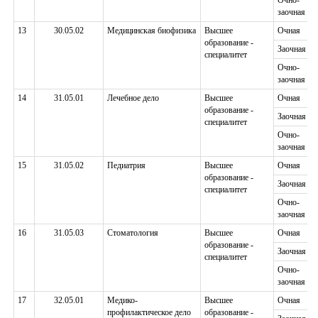
Очно-
заочная
13
30.05.02
Медицинская биофизика
Высшее
Очная
образование -
Заочная
специалитет
Очно-
заочная
14
31.05.01
Лечебное дело
Высшее
Очная
образование -
Заочная
специалитет
Очно-
заочная
15
31.05.02
Педиатрия
Высшее
Очная
образование -
Заочная
специалитет
Очно-
заочная
16
31.05.03
Стоматология
Высшее
Очная
образование -
Заочная
специалитет
Очно-
заочная
17
32.05.01
Медико-
Высшее
Очная
профилактическое дело
образование -