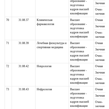
образование -
Заочная
подготовка
кадров высшей
Очно-
квалификации
заочная
70
31.08.37
Клиническая
Высшее
Очная
фармакология
образование -
Заочная
подготовка
кадров высшей
Очно-
квалификации
заочная
71
31.08.39
Лечебная физкультура и
Высшее
Очная
спортивная медицина
образование -
Заочная
подготовка
кадров высшей
Очно-
квалификации
заочная
72
31.08.42
Неврология
Высшее
Очная
образование -
Заочная
подготовка
кадров высшей
Очно-
квалификации
заочная
73
31.08.43
Нефрология
Высшее
Очная
образование -
Заочная
подготовка
кадров высшей
Очно-
квалификации
заочная