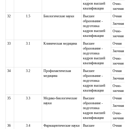
кадров высшей
Очно-
квалификации
заочная
32
1.5
Биологические науки
Высшее
Очная
образование -
Заочная
подготовка
кадров высшей
Очно-
квалификации
заочная
33
3.1
Клиническая медицина
Высшее
Очная
образование -
Заочная
подготовка
кадров высшей
Очно-
квалификации
заочная
34
3.2
Профилактическая
Высшее
Очная
медицина
образование -
Заочная
подготовка
кадров высшей
Очно-
квалификации
заочная
35
3.3
Медико-биологические
Высшее
Очная
науки
образование -
Заочная
подготовка
кадров высшей
Очно-
квалификации
заочная
36
3.4
Фармацевтические науки
Высшее
Очная