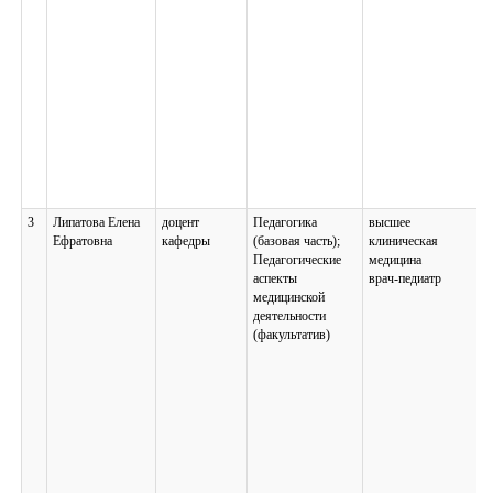
3
Липатова Елена
доцент
Педагогика
высшее
Ефратовна
кафедры
(базовая часть);
клиническая
Педагогические
медицина
аспекты
врач-педиатр
медицинской
деятельности
(факультатив)