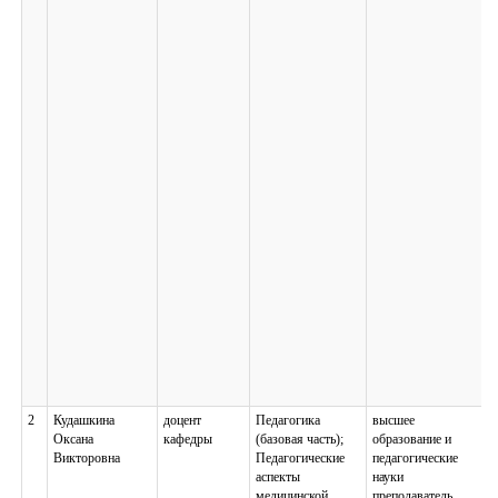
2
Кудашкина
доцент
Педагогика
высшее
Оксана
кафедры
(базовая часть);
образование и
Викторовна
Педагогические
педагогические
аспекты
науки
медицинской
преподаватель