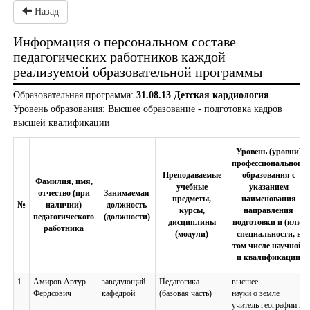
Назад
Информация о персональном составе
педагогических работников каждой
реализуемой образовательной программы
Образовательная программа:
31.08.13 Детская кардиология
Уровень образования: Высшее образование - подготовка кадров
высшей квалификации
Уровень (уровни)
профессионального
Преподаваемые
образования с
Фамилия, имя,
учебные
указанием
отчество (при
Занимаемая
предметы,
наименования
№
наличии)
должность
курсы,
направления
педагогического
(должности)
дисциплины
подготовки и (или)
работника
(модули)
специальности, в
том числе научной,
и квалификации
1
Амиров Артур
заведующий
Педагогика
высшее
Фердсович
кафедрой
(базовая часть)
науки о земле
учитель географии и