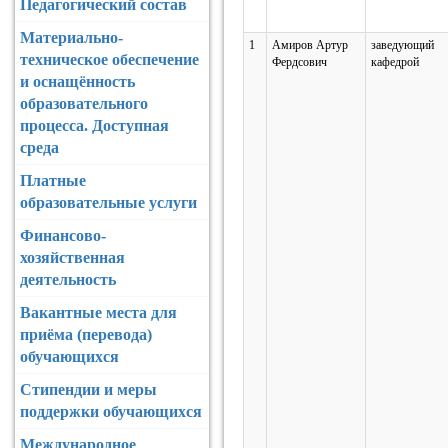
Педагогический состав
Материально-
1
Амиров Артур
заведующий
техническое обеспечение
Фердсович
кафедрой
и оснащённость
образовательного
процесса. Доступная
среда
Платные
образовательные услуги
Финансово-
хозяйственная
деятельность
Вакантные места для
приёма (перевода)
обучающихся
Стипендии и меры
поддержки обучающихся
Международное