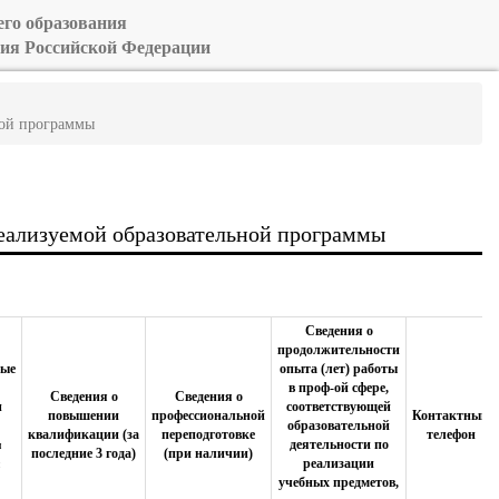
его образования
ия Российской Федерации
ной программы
реализуемой образовательной программы
Сведения о
продолжительности
ные
опыта (лет) работы
в проф-ой сфере,
Сведения о
Сведения о
и
соответствующей
повышении
профессиональной
Контактный
образовательной
квалификации (за
переподготовке
телефон
деятельности по
я
последние 3 года)
(при наличии)
реализации
учебных предметов,