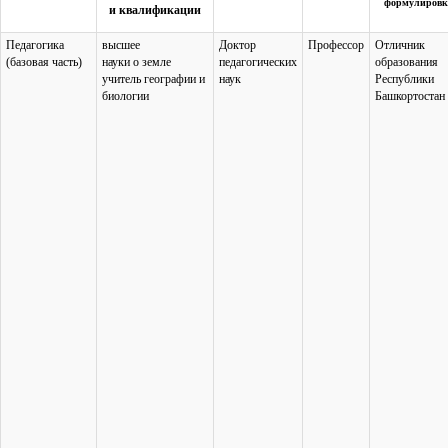
формулировк
и квалификации
Педагогика
высшее
Доктор
Профессор
Отличник
(базовая часть)
науки о земле
педагогических
образования
учитель географии и
наук
Республики
биологии
Башкортостан