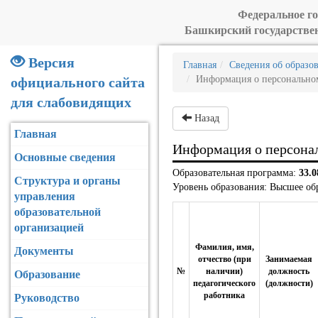
Федеральное го
Башкирский государстве
Версия
Главная
Сведения об образо
Информация о персональном
официального сайта
для слабовидящих
Назад
Главная
Информация о персонал
Основные сведения
Образовательная программа:
33.
Структура и органы
Уровень образования: Высшее об
управления
образовательной
организацией
Фамилия, имя,
Документы
отчество (при
Занимаемая
№
наличии)
должность
Образование
педагогического
(должности)
работника
Руководство