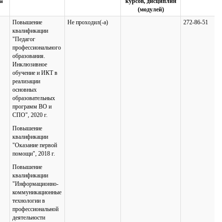
курсов, дисциплин
и
(модулей)
Повышение
Не проходил(-а)
272-86-51
квалификации
"Педагог
профессионального
образования.
Инклюзивное
обучение и ИКТ в
реализации
основных
образовательных
программ ВО и
СПО", 2020 г.
Повышение
квалификации
"Оказание первой
помощи", 2018 г.
Повышение
квалификации
"Информационно-
коммуникационные
технологии в
профессиональной
деятельности