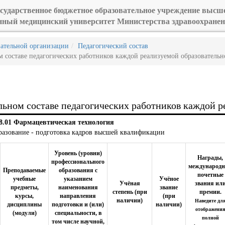
сударственное бюджетное образовательное учреждение высш
нный медицинский университет Министерства здравоохранен
вательной организации
Педагогический состав
 составе педагогических работников каждой реализуемой образователь
ьном составе педагогических работников каждой 
08.01 Фармацевтическая технология
разование - подготовка кадров высшей квалификации
Уровень (уровни)
Награды,
профессионального
международ
Преподаваемые
образования с
почетные
учебные
указанием
Учёное
Учёная
звания ил
предметы,
наименования
звание
степень (при
премии.
курсы,
направления
(при
наличии)
Наведите дл
дисциплины
подготовки и (или)
наличии)
отображения
(модули)
специальности, в
полной
том числе научной,