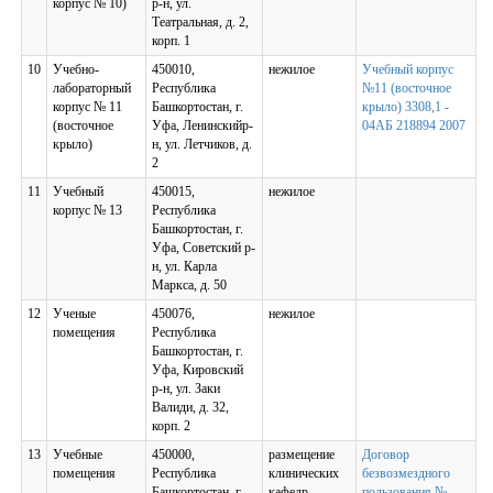
корпус № 10)
р-н, ул.
Театральная, д. 2,
корп. 1
10
Учебно-
450010,
нежилое
Учебный корпус
лабораторный
Республика
№11 (восточное
корпус № 11
Башкортостан, г.
крыло) 3308,1 -
(восточное
Уфа, Ленинскийр-
04АБ 218894 2007
крыло)
н, ул. Летчиков, д.
2
11
Учебный
450015,
нежилое
корпус № 13
Республика
Башкортостан, г.
Уфа, Советский р-
н, ул. Карла
Маркса, д. 50
12
Ученые
450076,
нежилое
помещения
Республика
Башкортостан, г.
Уфа, Кировский
р-н, ул. Заки
Валиди, д. 32,
корп. 2
13
Учебные
450000,
размещение
Договор
помещения
Республика
клинических
безвозмездного
Башкортостан, г.
кафедр
пользования №