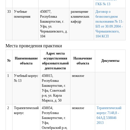
ГКБ № 13
33
Учебные
450077,
размещение
Договор о
помещения
Республика
клинических
безвозмездном
Башкортостан, г.
кафедр
пользовании № 11-
Уфа, ул.
БП от 30.09.2004 -
Чернышевского, д.
Чернышевского,
104
104 КСП
Места проведения практики
Адрес места
Наименование
осуществления
Назначение
№
Документы
объекта
образовательной
объекта
деятельности
1
Учебный корпус
450015,
нежилое
№ 13
Республика
Башкортостан, г.
Уфа, Советский
р-н, ул. Карла
Маркса, д. 50
2
Терапевтический
450054,
нежилое
Терапевтический
корпус
Республика
корпус 7148,8 -
Башкортостан, г.
04АД 538846
Уфа,
2013
Октябрьский р-н,