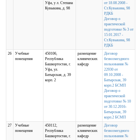
Уфа, у л. Степана
от 18.08.2008 -
Кувыкина, д. 98
Ст.Кувыкина, 98
РДКБ
Договор о
практической
подготовке № 3 от
15.01.2017 -
Ст.Кувыкина, 98
РДКБ
26
Учебные
450106,
размещение
Договор
помещения
Республика
клинических
безвозмездного
Башкортостан, г.
кафедр
пользования №
Уфа, ул.
22930 от
Батырская, д. 39
09.10.2008 -
корп. 2
Батырская, 39
корп.2 БСМП
Договор о
практической
подготовке № 10
от 30.12.2016-
Батырская, 39
корп.2 БСМП
27
Учебные
450112,
размещение
Договор
помещения
Республика
клинических
безвозмездного
Башкортостан, г.
кафедр
пользования №