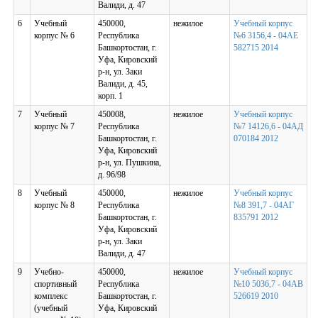
Валиди, д. 47
6
Учебный
450000,
нежилое
Учебный корпус
корпус № 6
Республика
№6 3156,4 - 04АЕ
Башкортостан, г.
582715 2014
Уфа, Кировский
р-н, ул. Заки
Валиди, д. 45,
корп. 1
7
Учебный
450008,
нежилое
Учебный корпус
корпус № 7
Республика
№7 14126,6 - 04АД
Башкортостан, г.
070184 2012
Уфа, Кировский
р-н, ул. Пушкина,
д. 96/98
8
Учебный
450000,
нежилое
Учебный корпус
корпус № 8
Республика
№8 391,7 - 04АГ
Башкортостан, г.
835791 2012
Уфа, Кировский
р-н, ул. Заки
Валиди, д. 47
9
Учебно-
450000,
нежилое
Учебный корпус
спортивный
Республика
№10 5036,7 - 04АВ
комплекс
Башкортостан, г.
526619 2010
(учебный
Уфа, Кировский