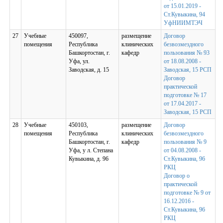
от 15.01.2019 -
Ст.Кувыкина, 94
УфНИИМТЭЧ
27
Учебные
450097,
размещение
Договор
помещения
Республика
клинических
безвозмездного
Башкортостан, г.
кафедр
пользования № 93
Уфа, ул.
от 18.08.2008 -
Заводская, д. 15
Заводская, 15 РСП
Договор
практической
подготовке № 17
от 17.04.2017 -
Заводская, 15 РСП
28
Учебные
450103,
размещение
Договор
помещения
Республика
клинических
безвозмездного
Башкортостан, г.
кафедр
пользования № 9
Уфа, у л. Степана
от 04.08.2008 -
Кувыкина, д. 96
Ст.Кувыкина, 96
РКЦ
Договор о
практической
подготовке № 9 от
16.12.2016 -
Ст.Кувыкина, 96
РКЦ