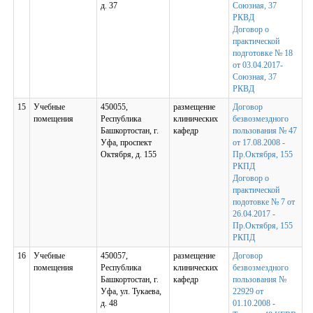
д. 37
Союзная, 37
РКВД
Договор о
практической
подготовке № 18
от 03.04.2017-
Союзная, 37
РКВД
15
Учебные
450055,
размещение
Договор
помещения
Республика
клинических
безвозмездного
Башкортостан, г.
кафедр
пользования № 47
Уфа, проспект
от 17.08.2008 -
Октября, д. 155
Пр.Октября, 155
РКПД
Договор о
практической
подотовке № 7 от
26.04.2017 -
Пр.Октября, 155
РКПД
16
Учебные
450057,
размещение
Договор
помещения
Республика
клинических
безвозмездного
Башкортостан, г.
кафедр
пользования №
Уфа, ул. Тукаева,
22929 от
д. 48
01.10.2008 -