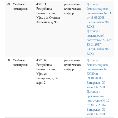
29
Учебные
450103,
размещение
Договор
помещения
Республика
клинических
безвозмездного
Башкортостан, г.
кафедр
пользования № 33
Уфа, у л. Степана
от 18.08.2008 -
Кувыкина, д. 98
Ст.Кувыкина, 98
РДКБ
Договор о
практической
подготовке № 3 от
15.01.2017 -
Ст.Кувыкина, 98
РДКБ
30
Учебные
450106,
размещение
Договор
помещения
Республика
клинических
безвозмездного
Башкортостан, г.
кафедр
пользования №
Уфа, ул.
22930 от
Батырская, д. 39
09.10.2008 -
корп. 2
Батырская, 39
корп.2 БСМП
Договор о
практической
подготовке № 10
от 30.12.2016-
Батырская, 39
корп.2 БСМП