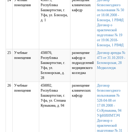
24
Учебные
450075,
размещение
Договор
помещения
Республика
клинических
безвозмездного
Башкортостан, г.
кафедр
пользования № 50
Уфа, ул. Блюхера,
от 18.08.2008 -
д. 1
Блюхера, 1 РВФД
Договор о
практической
подготовке № 19
от 19.06.2018-
Блюхера, 1 РВФД
25
Учебные
450076,
размещение
Договор аренды №
помещения
Республика
кафедр и
473 от 31.10.2019 -
Башкортостан, г.
подразделений
Беломорская, 28
Уфа, ул.
медицинского
Медколледж
Беломорская, д.
колледжа
28
26
Учебные
450092,
размещение
Договор
помещения
Республика
клинических
безвозмездного
Башкортостан, г.
кафедр
пользования №
Уфа, ул. Степана
528-04-08 от
Кувыкина, д. 94
17.09.2008 -
Ст.Кувыкина, 94
УфНИИМТЭЧ
Договор о
практической
подготовке № 31