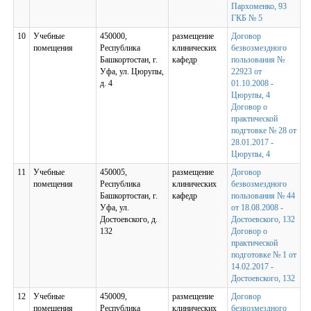
Пархоменко, 93
ГКБ № 5
10
Учебные
450000,
размещение
Договор
помещения
Республика
клинических
безвозмездного
Башкортостан, г.
кафедр
пользования №
Уфа, ул. Цюрупы,
22923 от
д. 4
01.10.2008 -
Цюрупы, 4
Договор о
практической
подгтовке № 28 от
28.01.2017 -
Цюрупы, 4
11
Учебные
450005,
размещение
Договор
помещения
Республика
клинических
безвозмездного
Башкортостан, г.
кафедр
пользования № 44
Уфа, ул.
от 18.08.2008 -
Достоевского, д.
Достоевского, 132
132
Договор о
практической
подготовке № 1 от
14.02.2017 -
Достоевского, 132
12
Учебные
450009,
размещение
Договор
помещения
Республика
клинических
безвозмездного