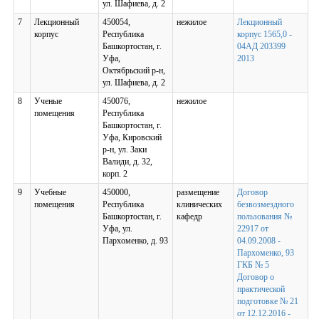
ул. Шафиева, д. 2
7
Лекционный
450054,
нежилое
Лекционный
корпус
Республика
корпус 1565,0 -
Башкортостан, г.
04АД 203399
Уфа,
2013
Октябрьский р-н,
ул. Шафиева, д. 2
8
Ученые
450076,
нежилое
помещения
Республика
Башкортостан, г.
Уфа, Кировский
р-н, ул. Заки
Валиди, д. 32,
корп. 2
9
Учебные
450000,
размещение
Договор
помещения
Республика
клинических
безвозмездного
Башкортостан, г.
кафедр
пользования №
Уфа, ул.
22917 от
Пархоменко, д. 93
04.09.2008 -
Пархоменко, 93
ГКБ № 5
Договор о
практической
подготовке № 21
от 12.12.2016 -