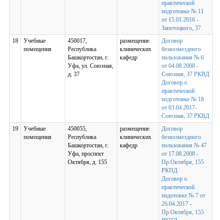
практической
подготовке № 11
от 15.01.2016 -
Запотоцкого, 37.
18
Учебные
450017,
размещение
Договор
помещения
Республика
клинических
безвозмездного
Башкортостан, г.
кафедр
пользования № 6
Уфа, ул. Союзная,
от 04.08.2008 -
д. 37
Союзная, 37 РКВД
Договор о
практической
подготовке № 18
от 03.04.2017-
Союзная, 37 РКВД
19
Учебные
450055,
размещение
Договор
помещения
Республика
клинических
безвозмездного
Башкортостан, г.
кафедр
пользования № 47
Уфа, проспект
от 17.08.2008 -
Октября, д. 155
Пр.Октября, 155
РКПД
Договор о
практической
подотовке № 7 от
26.04.2017 -
Пр.Октября, 155