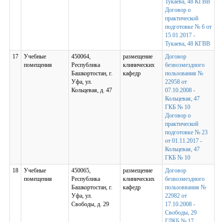
Тукаева, 48 КГВВ
Договор о
практической
подготовке № 6 от
15.01.2017 -
Тукаева, 48 КГВВ
17
Учебные
450064,
размещение
Договор
помещения
Республика
клинических
безвозмездного
Башкортостан, г.
кафедр
пользования №
Уфа, ул.
22958 от
Кольцевая, д. 47
07.10.2008 -
Кольцевая, 47
ГКБ № 10
Договор о
практической
подготовке № 23
от 01.11.2017 -
Кольцевая, 47
ГКБ № 10
18
Учебные
450065,
размещение
Договор
помещения
Республика
клинических
безвозмездного
Башкортостан, г.
кафедр
пользоввания №
Уфа, ул.
22982 от
Свободы, д. 29
17.10.2008 -
Свободы, 29
ГДКБ № 17