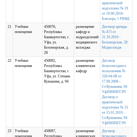
практической
подготовке № 19
от 19.06.2018-
Блюхера, 1 РВФД
21
Учебные
450076,
размещение
Договор аренды
помещения
Республика
кафедр и
№ 473 от
Башкортостан, г.
подразделений
31.10.2019 -
Уфа, ул.
медицинского
Беломорская, 28
Беломорская, д.
колледжа
Медколледж
28
22
Учебные
450092,
размещение
Договор
помещения
Республика
клинических
безвозмездного
Башкортостан, г.
кафедр
пользования №
Уфа, ул. Степана
528-04-08 от
Кувыкина, д. 94
17.09.2008 -
Ст.Кувыкина, 94
УфНИИМТЭЧ
Договор о
практической
подготовке № 31
от 15.01.2019 -
Ст.Кувыкина, 94
УфНИИМТЭЧ
23
Учебные
450097,
размещение
Договор
помещения
Республика
клинических
безвозмездного