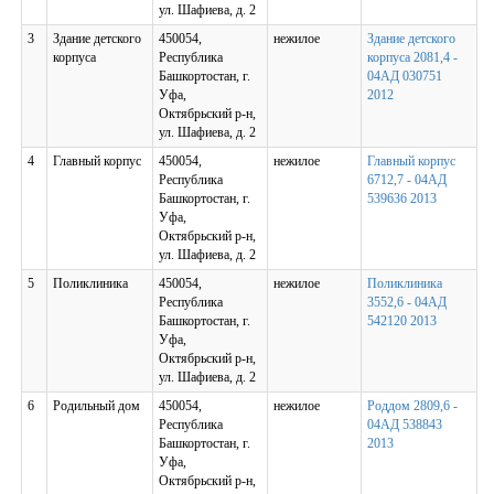
ул. Шафиева, д. 2
3
Здание детского
450054,
нежилое
Здание детского
корпуса
Республика
корпуса 2081,4 -
Башкортостан, г.
04АД 030751
Уфа,
2012
Октябрьский р-н,
ул. Шафиева, д. 2
4
Главный корпус
450054,
нежилое
Главный корпус
Республика
6712,7 - 04АД
Башкортостан, г.
539636 2013
Уфа,
Октябрьский р-н,
ул. Шафиева, д. 2
5
Поликлиника
450054,
нежилое
Поликлиника
Республика
3552,6 - 04АД
Башкортостан, г.
542120 2013
Уфа,
Октябрьский р-н,
ул. Шафиева, д. 2
6
Родильный дом
450054,
нежилое
Роддом 2809,6 -
Республика
04АД 538843
Башкортостан, г.
2013
Уфа,
Октябрьский р-н,