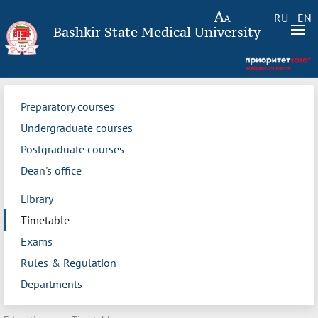
RU
EN
Bashkir State Medical University
Preparatory courses
Undergraduate courses
Postgraduate courses
Dean's office
Library
Timetable
Exams
Rules & Regulation
Departments