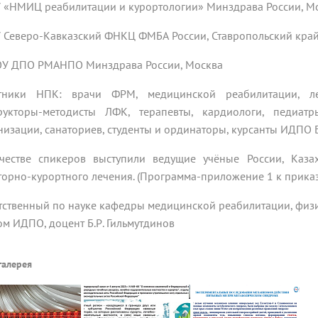
 «НМИЦ реабилитации и курортологии» Минздрава России, М
 Северо-Кавказский ФНКЦ ФМБА России, Ставропольский кра
У ДПО РМАНПО Минздрава России, Москва
тники НПК: врачи ФРМ, медицинской реабилитации, леч
рукторы-методисты ЛФК, терапевты, кардиологи, педиа
низации, санаториев, студенты и ординаторы, курсанты ИДПО 
честве спикеров выступили ведущие учёные России, Каза
торно-курортного лечения. (Программа-приложение 1 к приказ
тственный по науке кафедры медицинской реабилитации, физ
ом ИДПО, доцент Б.Р. Гильмутдинов
галерея