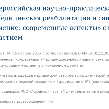
динатуры
з обучающихся БГМУ
Расписание
Профсоюзный комитет
ная программа развития
ероссийская научно-практичес
Антитеррор
кие исследования и
Диссертационные советы
ьный аккредитационный
ия выпускников
Научно-образовательный
Работа музеев на кафедрах
я, ЛЭК
едицинская реабилитация и са
медицинский кластер
Аспирантура
ие граждан
ентр
Фотогалерея
БГМУ - ВУЗ здорового образа 
«Нижневолжский»
рии мегагранта
Полезные интернет-ссылки
чение: современные аспекты» 
анковской картой
тету 90 лет
Реорганизация вуза
Университету 85 лет
ия для студентов
ейтингах университетов
Я-профессионал
Управление инновационной
астием
твет
деятельности
ое отделение «Движение
Альманах "Исторический вестни
 БГМУ
орий БГМУ
Евразийский НОЦ
с НПК. 16 ноября 2023 г. согласно Приказа БГМУ от 01.11.
обучение
Социальная работа в системе
здравоохранения
тическая конференция «Медицинская реабилитация и санатор
ународным участием (в очно-заочном формате).
иональное обучение
Инновационные образователь
низаторы: кафедра медицинской реабилитации, физической т
проекты
восстановительной медицины и курортологии БГМУ (зав. кафед
поддержке: РОО «Ассоциация врачей физиотерапевтов и курор
стерство здравоохранения РБ