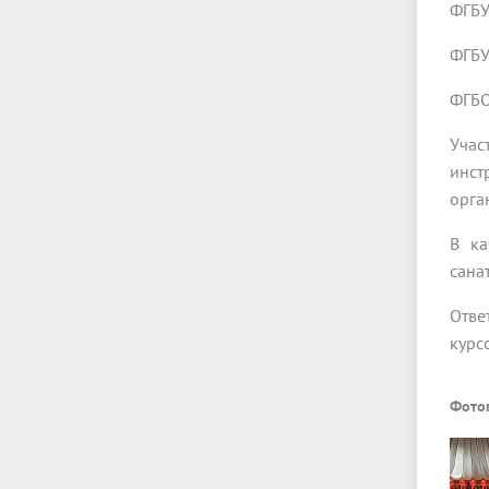
ФГБУ
ФГБУ
ФГБО
Учас
инст
орга
В ка
сана
Отве
курс
Фото