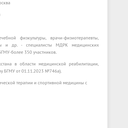
осква
й
ебной физкультуры, врачи-физиотерапевты,
тры и др. - специалисты МДРК медицинских
БГМУ-более 350 участников.
хстана в области медицинской реабилитации,
у БГМУ от 01.11.2023 №746а).
ической терапии и спортивной медицины с