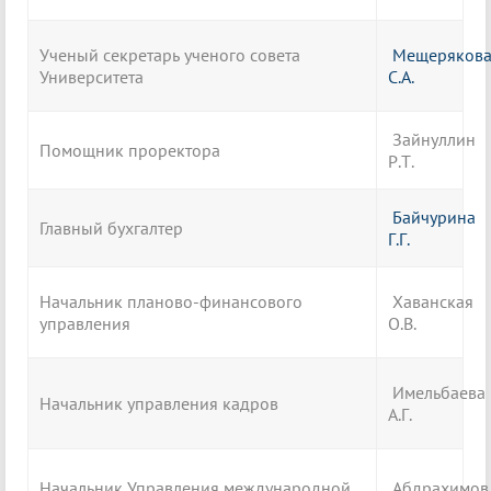
Ученый секретарь ученого совета
Мещеряков
Университета
С.А.
Зайнуллин
Помощник проректора
Р.Т.
Байчурина
Главный бухгалтер
Г.Г.
Начальник планово-финансового
Хаванская
управления
О.В.
Имельбаева
Начальник управления кадров
А.Г.
Начальник Управления международной
Абдрахимов