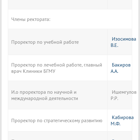
Члены ректората:
И
зосимова
Проректор по учебной работе
В.Е.
Проректор по лечебной работе, главный
Бакиров
врач Клиники БГМУ
А.А.
И.о проректора по научной и
Ишемгулов
международной деятельности
Р.Р.
Кабирова
Проректор по стратегическому развитию
М.Ф.