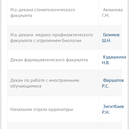
И.о. декана стоматологического
Акмалова
факультета
Г.М.
И.о. декана медико-профилактического
Галимов
факультета с отделением биологии
Ш.Н.
Кудашкина
Декан фармацевтического факультета
Н.В.
Декан по работе с иностранными
Фаршатов
обучающимися
Р.С.
Зигитбаев
Начальник отдела ординатуры
Р.Н.