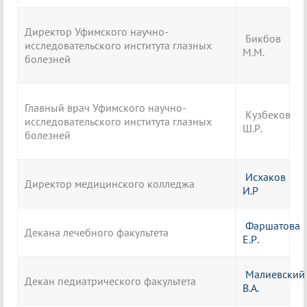
Директор Уфимского научно-
Бикбов
исследовательского института глазных
М.М.
болезней
Главный врач Уфимского научно-
Кузбеков
исследовательского института глазных
Ш.Р.
болезней
Исхаков
Директор медицинского колледжа
И.Р
Фаршатова
Декана лечебного факультета
Е.Р.
Малиевский
Декан педиатрического факультета
В.А.