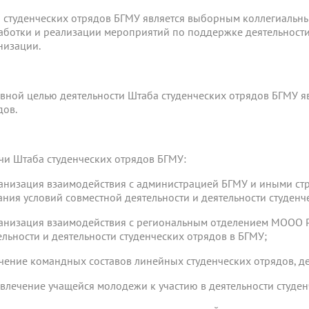
 студенческих отрядов БГМУ является выборным коллегиальны
аботки и реализации мероприятий по поддержке деятельности
низации.
вной целью деятельности Штаба студенческих отрядов БГМУ я
дов.
чи Штаба студенческих отрядов БГМУ:
ганизация взаимодействия с администрацией БГМУ и иными с
ания условий совместной деятельности и деятельности студенч
ганизация взаимодействия с региональным отделением МООО 
ельности и деятельности студенческих отрядов в БГМУ;
учение командных составов линейных студенческих отрядов, д
ивлечение учащейся молодежи к участию в деятельности студен