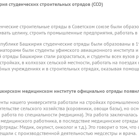
рия студенческих строительных отрядов (ССО)
енческие строительные отряды в Советском союзе были образо
ивать целину, строить промышленные предприятия, работать в 
спублике Башкирия студенческие отряды были образованы в 1
иаторами были студенты уфимского авиационного института и 
й отряды Башкирии стали разрастаться, и студенты всех вузов 
стройках, в колхозах сельской местности, работать на поездах 
бных учреждениях и в строительных отрядах, оказывая помощь
шкирском медицинском институте официально отряды появили
енты нашего университета работали на стройках промышленного
ительстве сельского хозяйства (коровники, овощи базы), но о
а работа по специальности (медицина). Эта работа заключалась 
 медицинского работника, в последствие медицинские отряды
(отряды: Медик, окулист, онколог и т.д.). Это говорит о том, чт
ещали с производственной деятельностью медсестры и врача.