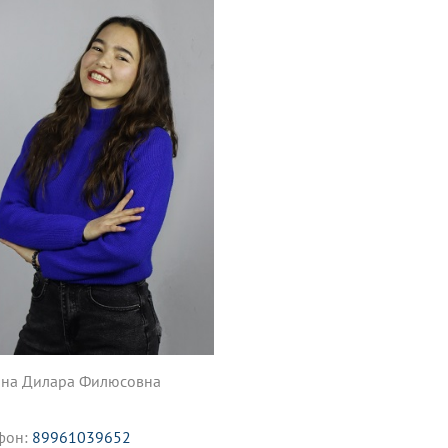
на Дилара Филюсовна
фон:
89961039652