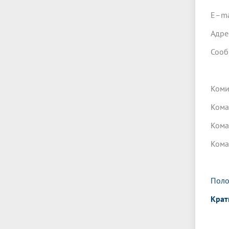
E–ma
Адре
Сооб
Коми
Кома
Кома
Кома
Пол
Крат