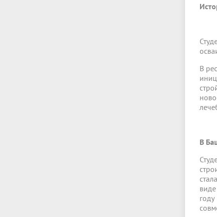
Исто
Студ
осва
В ре
иниц
стро
ново
лече
В Ба
Студ
стро
стал
виде
году 
совм