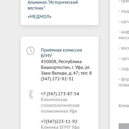
- гр
Альманах "Исторический
вестник"
- по
«МЕДМОЛ»
- ор
- ин
масс
- во
Приёмная комиссия
БГМУ
- ор
450008, Республика
Башкортостан, г. Уфа, ул.
- со
Заки Валиди, д. 47; тел: 8
(347) 272-92-31
- фо
повы
+7 (347) 273-87-54
Клиническая
стоматологическая
Кома
поликлиника Уфа
+7(347)223-11-92
Клиника БГМУ Уфа