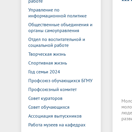
работе
Управление международной
Отдел ор
Профсою
Электронный ящик доверия
Комплекс
деятельности
Итоги научно-исследовательской
Клиничес
Управление по
Санаторий-профилакторий БГМУ
Совет обучающихся
БГМУ
Федерал
Ассоциац
работы
испытани
информационной политике
центр
Общественные объединения и
Абитуриенту
Золотой фонд БГМУ
Обращен
Медиа ц
органы самоуправления
Конференции и форумы
Лаборато
Видеогалерея
Жизнь иностранных студентов БГМУ
Оплата б
Универси
Отдел по воспитательной и
Информация для инвалидов и лиц с
Проблемные научные комиссии
Информац
БГМУ в р
социальной работе
Эндаумент
Вопрос-о
ограниченными возможностями
Штаб студенческих отрядов БГМУ
Первичн
здоровья
Творческая жизнь
Первых»
Спортивная жизнь
Институт урологии и клинической
Репозит
Медицинский инспектор
Онлайн 
онкологии
Год семьи 2024
Профсоюз обучающихся БГМУ
Независимая оценка качества
Професс
Профсоюзный комитет
образования
Совет кураторов
Моло
моло
Совет обучающихся
люде
Ассоциация выпускников
разв
Работа музеев на кафедрах