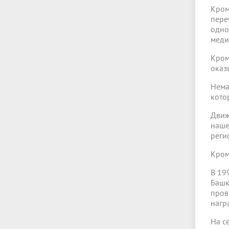
Кром
пере
одно
меди
Кром
оказ
Нема
кото
Движ
наше
реги
Кром
В 19
Башк
пров
нагр
На с