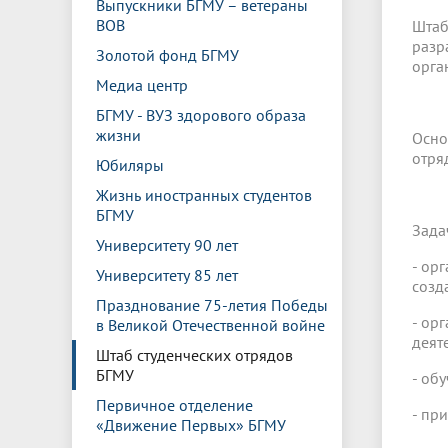
Выпускники БГМУ – ветераны
ВОВ
Штаб
разр
Золотой фонд БГМУ
орга
Медиа центр
БГМУ - ВУЗ здорового образа
жизни
Осно
отря
Юбиляры
Жизнь иностранных студентов
БГМУ
Зада
Университету 90 лет
- ор
Университету 85 лет
созд
Празднование 75-летия Победы
- ор
в Великой Отечественной войне
деят
Штаб студенческих отрядов
БГМУ
- об
Первичное отделение
- пр
«Движение Первых» БГМУ