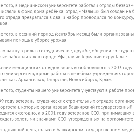
е того, в медицинском университете работали отряды безвозме
числяли в фонд дома ребёнка, отряд «Малыш» был создан на б
го отряда превратился в два, и набор проводился по конкурсу,
ков.
е того, в осенний период (сентябрь месяц) были организован
ывали помощь в уборке урожая.
ло важную роль в сотрудничестве, дружбе, общении со студен
рые работали как в городе Уфа, так ив Германии округ Галле.
ение медицинских отрядов вновь возобновилось в 2003 году 
го университета, кроме работы в лечебных учреждениях горо
оны как: Архангельск, Татарстан, Новосибирск, Крым.
е того, студенты нашего университета учувствуют в работе пр
99 году ветераны студенческих строительных отрядов организ
ортостан, которые организовал Башкирский государственный 
одится ежегодно, а в 2001 году ветеранов ССО, принимавших а
аждать золотыми значками ССО, утвержденных на оргкомитете 
егодняшний день, только в Башкирском государственном меди