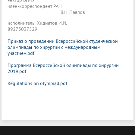
Ректор БГМУ
член-корреспондент РАН
В.Н. Павлов
исполнитель: Хидиятов И.И.
89273037529
Приказ о проведении Всероссийской студенческой
олимпиады по хирургии с международным
участием.pdf
Программа Всероссийской олимпиады по хирургии
2019.pdf
Regulations on olympiad.pdf