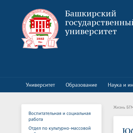
Башкирский
государственны
университет
Университет
Образование
Наука и и
Руководство
Учебно-методическое управление
Национальные проекты России
Клиника БГМУ
Воспитательная и социальная работа
О программе
Ректорат
Центр пр
Структур
Всеросси
Отдел по
Проектн
Жизнь БГ
пластиче
Воспитательная и социальная
Выборы ректора
Институт развития образования
Цифровая кафедра
80 лет В
Приемна
Отчетнос
работа
Клинические базы
Отдел по воспитательной и
Отчеты п
Творческ
Отдел по культурно-массовой
Ю
Документы
Витрина технологий
Структур
социальной работе