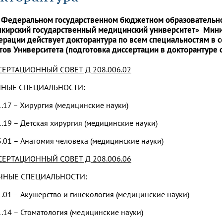
динатуры
з обучающихся БГМУ
Расписание
Профсоюзный комитет
ная программа развития
Антитеррор
кие исследования и
Диссертационные советы
 Федеральном государственном бюджетном образователь
ьный аккредитационный
ия выпускников
Научно-образовательный
Работа музеев на кафедрах
я, ЛЭК
кирский государственный медицинский университет» Мини
медицинский кластер
Аспирантура
рации действует докторантура по всем специальностям в 
ие граждан
ентр
Фотогалерея
БГМУ - ВУЗ здорового образа 
«Нижневолжский»
тов Университета (подготовка диссертации в докторантуре о
рии мегагранта
Полезные интернет-ссылки
анковской картой
тету 90 лет
Реорганизация вуза
Университету 85 лет
ЕРТАЦИОННЫЙ СОВЕТ Д 208.006.02
ия для студентов
ейтингах университетов
Я-профессионал
Управление инновационной
твет
деятельности
ЧНЫЕ СПЕЦИАЛЬНОСТИ:
ое отделение «Движение
Альманах "Исторический вестни
 БГМУ
1.17 – Хирургия (медицинские науки)
орий БГМУ
Евразийский НОЦ
обучение
Социальная работа в системе
здравоохранения
1.19 – Детская хирургия (медицинские науки)
3.01 – Анатомия человека (медицинские науки)
иональное обучение
Инновационные образователь
проекты
ЕРТАЦИОННЫЙ СОВЕТ Д 208.006.06
ЧНЫЕ СПЕЦИАЛЬНОСТИ:
1.01 – Акушерство и гинекология (медицинские науки)
1.14 – Стоматология (медицинские науки)