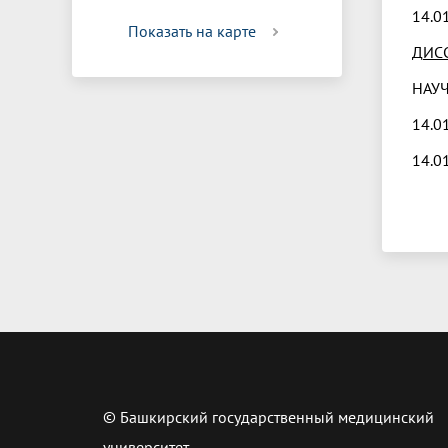
14.0
Показать на карте
Д
ИС
НАУ
14.0
14.0
© Башкирский государственный медицинский
университет