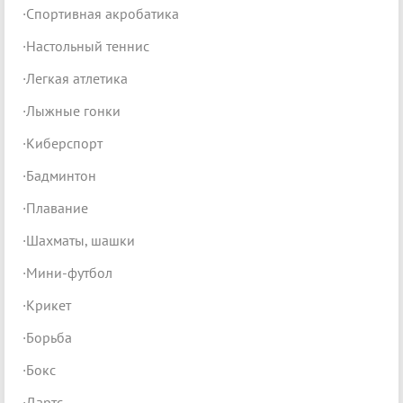
·Спортивная акробатика
·Настольный теннис
·Легкая атлетика
·Лыжные гонки
·Киберспорт
·Бадминтон
·Плавание
·Шахматы, шашки
·Мини-футбол
·Крикет
·Борьба
·Бокс
·Дартс