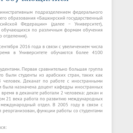
Менеджмент качества
Лицензии
Совет кураторов
Сведения об образовательной
Докторантура
министративным подразделением федерального
организации
Государственная итоговая аттестация
Выпускники БГМУ – ветераны ВОВ
его образования «Башкирский государственный
Грантовые фонды
сийской Федерации» (далее − Университет),
жизни
Карта сайта
Внутренняя оценка качества
Юбиляры
, обучающихся по различным формам обучения
образования
Научные издания
о отделения).
Трансформация университета
Празднование 75-летия Победы в
Всероссийская студенческая
Публикационная активность
Великой Отечественной войне
ентября 2016 года в связи с увеличением числа
олимпиада по хирургии с
ремя в Университете обучаются более 4100
к"
НИИ кардиологии
«МЕДМОЛ»
международным участием
Научная ординатура
Новые образовательные программы
удентами. Первая сравнительно большая группа
о были студенты из арабских стран, таких как
Электронная учебная библиотека
8 человек. Деканат по работе с иностранными
м была назначена доцент кафедры иностранных
ные
Аккредитация специалиста
о время в деканате работали 2 человека: декан и
лом 21 века работа по развитию международных
Наставничество в сфере
 международный отдел. В 2005 году в связи с
здравоохранения
 реорганизован, функции работы со студентами
ся: