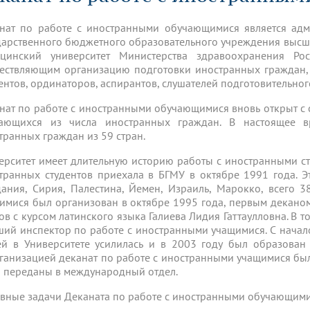
динатуры
з обучающихся БГМУ
Расписание
Профсоюзный комитет
ная программа развития
Антитеррор
кие исследования и
Диссертационные советы
нат по работе с иностранными обучающимися является ад
ьный аккредитационный
ия выпускников
Научно-образовательный
Работа музеев на кафедрах
я, ЛЭК
дарственного бюджетного образовательного учреждения высш
медицинский кластер
Аспирантура
цинский университет Министерства здравоохранения Рос
ие граждан
ентр
Фотогалерея
БГМУ - ВУЗ здорового образа 
«Нижневолжский»
ествляющим организацию подготовки иностранных граждан
рии мегагранта
Полезные интернет-ссылки
дентов, ординаторов, аспирантов, слушателей подготовительног
анковской картой
тету 90 лет
Реорганизация вуза
Университету 85 лет
ия для студентов
ейтингах университетов
Я-профессионал
Управление инновационной
нат по работе с иностранными обучающимися вновь открыт с с
твет
деятельности
ающихся из числа иностранных граждан. В настоящее в
ое отделение «Движение
Альманах "Исторический вестни
транных граждан из 59 стран.
 БГМУ
орий БГМУ
Евразийский НОЦ
обучение
Социальная работа в системе
ерситет имеет длительную историю работы с иностранными ст
здравоохранения
транных студентов приехала в БГМУ в октябре 1991 года. Эт
ания, Сирия, Палестина, Йемен, Израиль, Марокко, всего 3
имися был организован в октябре 1995 года, первым декано
иональное обучение
Инновационные образователь
ов с курсом латинского языка Галиева Лидия Гаттаулловна. В т
проекты
ший инспектор по работе с иностранными учащимися. С нача
ей в Университете усилилась и в 2003 году был образован
ганизацией деканат по работе с иностранными учащимися был
 переданы в международный отдел.
вные задачи Деканата по работе с иностранными обучающими