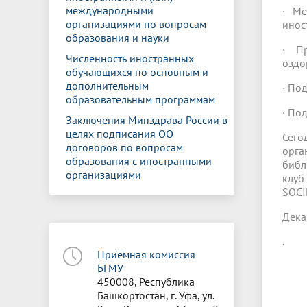
международными
· Ме
организациями по вопросам
инос
образования и науки
· Пр
Численность иностранных
оздо
обучающихся по основным и
дополнительным
· По
образовательным программам
· По
Заключения Минздрава России в
целях подписания ОО
Сего
договоров по вопросам
орга
образования с иностранными
библ
организациями
клуб
SOCI
Дека
.
Приёмная комиссия
БГМУ
450008, Республика
Башкортостан, г. Уфа, ул.