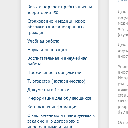
Управление международной
Отдел ор
Профсою
Визы и порядок пребывания на
Электронный ящик доверия
Комплекс
деятельности
Итоги научно-исследовательской
Клиничес
Дека
территории РФ
Санаторий-профилакторий БГМУ
Совет обучающихся
БГМУ
Федерал
Ассоциац
работы
испытани
госу
центр
Страхование и медицинское
меди
Абитуриенту
Золотой фонд БГМУ
Обращен
Медиа ц
обслуживание иностранных
осущ
Конференции и форумы
Лаборато
граждан
(сту
Видеогалерея
Жизнь иностранных студентов БГМУ
Оплата б
Универси
Информация для инвалидов и лиц с
Проблемные научные комиссии
Информац
БГМУ в р
Учебная работа
Дека
Эндаумент
Вопрос-о
ограниченными возможностями
Наука и инновации
обуч
Штаб студенческих отрядов БГМУ
Первичн
здоровья
инос
Первых»
Воспитательная и внеучебная
Институт урологии и клинической
Репозит
Медицинский инспектор
Онлайн 
работа
Унив
онкологии
инос
Проживание в общежитии
Иорд
Тьюторство (наставничество)
учащ
Независимая оценка качества
Професс
язык
Документы и бланки
образования
стар
Информация для обучающихся
связ
реор
Контактная информация
были
О заключенных и планируемых к
заключению договорах с
Осно
иностранными и (или)