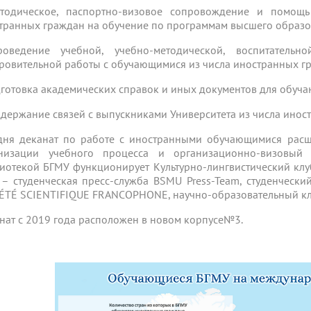
тодическое, паспортно-визовое сопровождение и помощ
транных граждан на обучение по программам высшего образо
оведение учебной, учебно-методической, воспитательной
ровительной работы с обучающимися из числа иностранных г
дготовка академических справок и иных документов для обуч
ддержание связей с выпускниками Университета из числа инос
дня деканат по работе с иностранными обучающимися расши
низации учебного процесса и организационно-визовый
иотекой БГМУ функционирует Культурно-лингвистический клуб 
 – студенческая пресс-служба BSMU Press-Team, студенческ
ÉTÉ SCIENTIFIQUE FRANCOPHONE, научно-образовательный клуб 
нат с 2019 года расположен в новом корпусе№3.