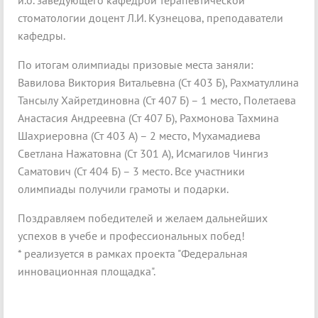
и.о. заведующего кафедрой терапевтической
стоматологии доцент Л.И. Кузнецова, преподаватели
кафедры.
По итогам олимпиады призовые места заняли:
Вавилова Виктория Витальевна (Ст 403 Б), Рахматуллина
Тансылу Хайретдиновна (Ст 407 Б) – 1 место, Полетаева
Анастасия Андреевна (Ст 407 Б), Рахмонова Тахмина
Шахриеровна (Ст 403 А) – 2 место, Мухамадиева
Светлана Нажатовна (Ст 301 А), Исмагилов Чингиз
Саматович (Ст 404 Б) – 3 место. Все участники
олимпиады получили грамоты и подарки.
Поздравляем победителей и желаем дальнейших
успехов в учебе и профессиональных побед!
* реализуется в рамках проекта "Федеральная
инновационная площадка".