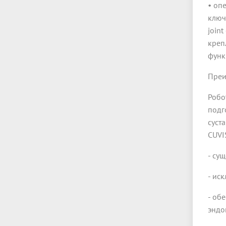
• оп
ключ
join
креп
функ
Преи
Робо
подг
суст
CUVI
- су
- ис
- об
эндо