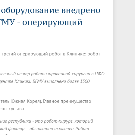
Менеджмент качества
Лицензии
Совет кураторов
 оборудование внедрено
Сведения об образовательной
Докторантура
организации
Государственная итоговая аттестация
Выпускники БГМУ – ветераны ВОВ
БГМУ - оперирующий
Грантовые фонды
жизни
Карта сайта
Внутренняя оценка качества
Юбиляры
образования
Научные издания
Трансформация университета
Празднование 75-летия Победы в
Всероссийская студенческая
Публикационная активность
Великой Отечественной войне
олимпиада по хирургии с
о третий оперирующий робот в Клинике: робот-
к"
НИИ кардиологии
«МЕДМОЛ»
международным участием
Научная ординатура
Новые образовательные программы
твенный центр роботизированной хирургии в ПФО
Электронная учебная библиотека
 центре Клиники БГМУ выполнено более 3500
ные
Аккредитация специалиста
Наставничество в сфере
тель Южная Корея). Главное преимущество
здравоохранения
ны сустава.
ие республики - это робот-хирург, который
кий фактор – абсолютно исключен. Робот