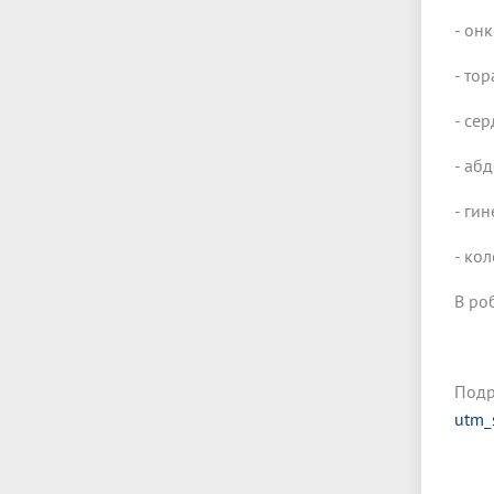
- он
- то
- се
- аб
- ги
- ко
В ро
Подр
utm_