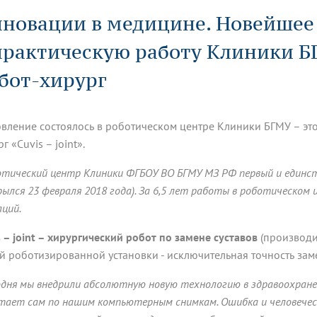
динатуры
з обучающихся БГМУ
Расписание
Профсоюзный комитет
ная программа развития
новации в медицине. Новейшее
Антитеррор
кие исследования и
Диссертационные советы
ьный аккредитационный
ия выпускников
Научно-образовательный
Работа музеев на кафедрах
я, ЛЭК
практическую работу Клиники 
медицинский кластер
Аспирантура
ие граждан
ентр
Фотогалерея
БГМУ - ВУЗ здорового образа 
«Нижневолжский»
рии мегагранта
Полезные интернет-ссылки
бот-хирург
анковской картой
тету 90 лет
Реорганизация вуза
Университету 85 лет
ия для студентов
ейтингах университетов
Я-профессионал
Управление инновационной
твет
деятельности
вление состоялось в роботическом центре Клиники БГМУ – эт
ое отделение «Движение
Альманах "Исторический вестни
 БГМУ
г «Cuvis – joint».
орий БГМУ
Евразийский НОЦ
обучение
Социальная работа в системе
здравоохранения
отический центр Клиники ФГБОУ ВО БГМУ МЗ РФ первый и единс
рылся 23 февраля 2018 года). За 6,5 лет работы в роботическом
аций.
иональное обучение
Инновационные образователь
проекты
s – joint – хирургический робот по замене суставов
(производи
й роботизированной установки - исключительная точность заме
одня мы внедрили абсолютную новую технологию в здравоохранен
тает сам по нашим компьютерным снимкам. Ошибка и человечес