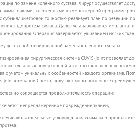
ерация по замене коленного сустава. Хирург осуществляет дост
евыми точками, заложенными в компьютерной программе робо
t с субмиллиметровой точностью реализует план по резекции п
ления эндопротеза сустава. Далее устанавливается имплантат 
ционирования. Операция завершается ушиванием мягких ткан
мущества роботизированной замены коленного сустава:
тизированная хирургическая система CUVIS-joint позволяет до
отовке суставных поверхностей и костных каналов для оптим
ава с учетом уникальных особенностей каждого организма. По
S-joint компании Curexo, получают многочисленные преимущес
щественно сокращается продолжительность операции;
ключается непреднамеренное повреждение тканей;
еспечиваются идеальные условия для максимально продолжите
протеза;