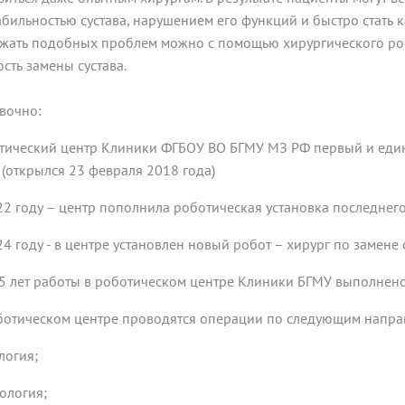
абильностью сустава, нарушением его функций и быстро стать 
жать подобных проблем можно с помощью хирургического ро
ость замены сустава.
вочно:
тический центр Клиники ФГБОУ ВО БГМУ МЗ РФ первый и еди
(открылся 23 февраля 2018 года)
22 году – центр пополнила роботическая установка последнего п
4 году - в центре установлен новый робот – хирург по замене су
,5 лет работы в роботическом центре Клиники БГМУ выполнен
ботическом центре проводятся операции по следующим напра
логия;
кология;