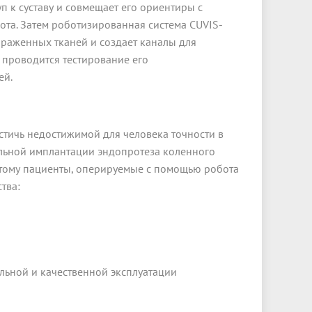
уп к суставу и совмещает его ориентиры с
та. Затем роботизированная система CUVIS-
ораженных тканей и создает каналы для
и проводится тестирование его
ей.
стичь недостижимой для человека точности в
альной имплантации эндопротеза коленного
этому пациенты, оперируемые с помощью робота
тва:
льной и качественной эксплуатации