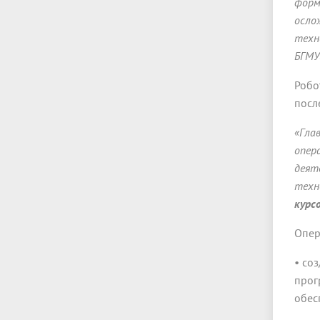
форм
осло
техн
БГМУ
Робо
посл
«Гла
опер
деят
техн
курс
Опер
• со
прог
обес