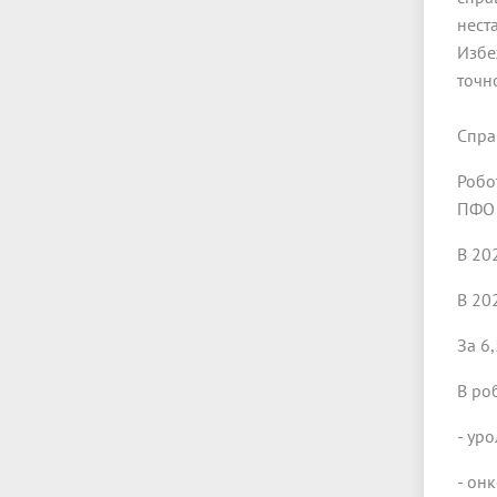
нест
Избе
точн
Спра
Робо
ПФО 
В 20
В 202
За 6
В ро
- уро
- он