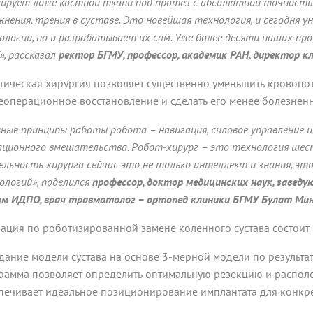
ирует ложе костной ткани под протез с абсолютной точностью
жнения, трения в суставе. Это новейшая технология, и сегодня 
ологии, но и разрабатывает их сам. Уже более десяти наших пр
», рассказал
ректор БГМУ, профессор, академик РАН, директор 
тическая хирургия позволяет существенно уменьшить кровопот
еоперационное восстановление и сделать его менее болезнен
вные принципы работы робота – навигация, силовое управление 
ационного вмешательства. Робот-хирург – это технология шест
ельность хирурга сейчас это не только интеллект и знания, эт
ологий», поделился
профессор, доктор медицинских наук, завед
ом ИДПО, врач травматолог – ортопед клиники БГМУ Булат Мин
ация по роботизированной замене коленного сустава состоит 
здание модели сустава на основе 3-мерной модели по резуль
рамма позволяет определить оптимальную резекцию и располо
печивает идеальное позиционирование имплантата для конкре