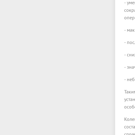
- ум
сокр
опер
- ма
- по
- сн
- зн
- не
Таки
уста
особ
Коле
сост
спра