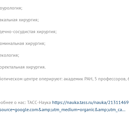
коурология;
ракальная хирургия;
рдечно-сосудистая хирургия;
доминальная хирургия;
некология;
лоректальная хирургия.
ботическом центре оперируют: академик РАН, 5 профессоров, 
обнее о нас: ТАСС-Наука
https://nauka.tass.ru/nauka/21311469
source=google.com&amp;utm_medium=organic&amp;utm_ca...