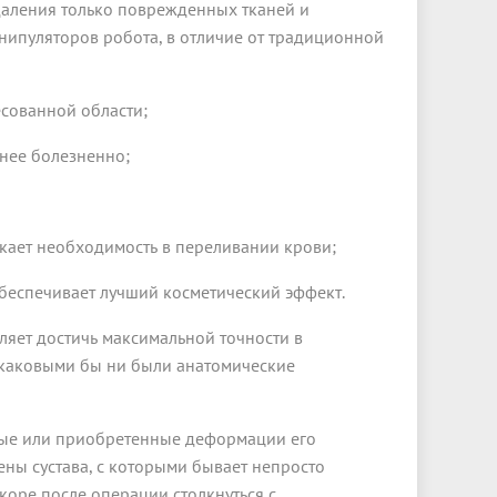
даления только поврежденных тканей и
нипуляторов робота, в отличие от традиционной
есованной области;
нее болезненно;
икает необходимость в переливании крови;
обеспечивает лучший косметический эффект.
ляет достичь максимальной точности в
 каковыми бы ни были анатомические
ные или приобретенные деформации его
ны сустава, с которыми бывает непросто
коре после операции столкнуться с