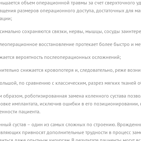
еньшается объем операционной травмы за счет сверхточного у
ащения размеров операционного доступа, достаточных для ма
ации;
ксимально сохраняются связки, нервы, мышцы, сосуды заинтер
слеоперационное восстановление протекает более быстро и ме
ижается вероятность послеоперационных осложнений;
ачительно снижается кровопотеря и, следовательно, реже возн
большой, по сравнению с классическим, разрез мягких тканей 
м образом, роботизированная замена коленного сустава позво
новке имплантата, исключив ошибки в его позиционировании,
енности пациента.
нный сустав – один из самых сложных по строению. Врожден
авляющих привносят дополнительные трудности в процесс заме
виться даже опытным хирургам. В результате пациенты могут вс