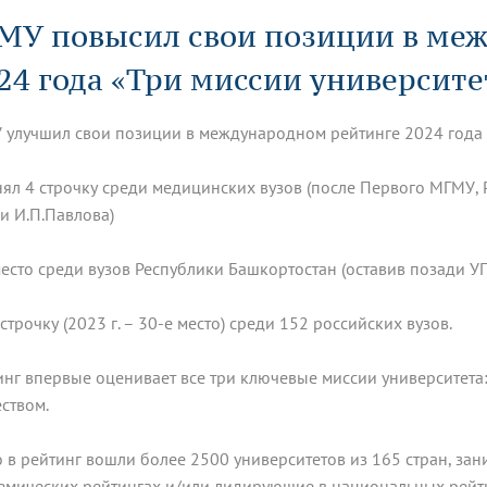
динатуры
з обучающихся БГМУ
Расписание
Профсоюзный комитет
ная программа развития
МУ повысил свои позиции в ме
Антитеррор
кие исследования и
Диссертационные советы
ьный аккредитационный
ия выпускников
Научно-образовательный
Работа музеев на кафедрах
я, ЛЭК
24 года «Три миссии университе
медицинский кластер
Аспирантура
ие граждан
ентр
Фотогалерея
БГМУ - ВУЗ здорового образа 
«Нижневолжский»
рии мегагранта
Полезные интернет-ссылки
анковской картой
тету 90 лет
Реорганизация вуза
Университету 85 лет
 улучшил свои позиции в международном рейтинге 2024 года 
ия для студентов
ейтингах университетов
Я-профессионал
Управление инновационной
твет
деятельности
нял 4 строчку среди медицинских вузов (после Первого МГМУ
ое отделение «Движение
Альманах "Исторический вестни
и И.П.Павлова)
 БГМУ
орий БГМУ
Евразийский НОЦ
обучение
Социальная работа в системе
здравоохранения
место среди вузов Республики Башкортостан (оставив позади У
иональное обучение
Инновационные образователь
 строчку (2023 г. – 30-е место) среди 152 российских вузов.
проекты
инг впервые оценивает все три ключевые миссии университета:
ством.
о в рейтинг вошли более 2500 университетов из 165 стран, з
емических рейтингах и/или лидирующие в национальных рейт