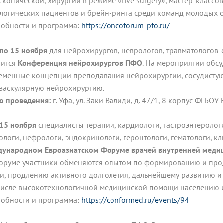
скопической, хирургии в режиме «live surgery», мастер-класс
логических пациентов и брейн-ринга среди команд молодых 
обности и программа:
https://oncoforum-pfo.ru/
 по 15 ноября
для нейрохирургов, неврологов, травматологов-
оится
Конференция нейрохирургов ПФО
. На мероприятии обс
еменные концепции преподавания нейрохирургии, сосудисту
васкулярную нейрохирургию.
о проведения:
г. Уфа, ул. Заки Валиди, д. 47/1, 8 корпус ФГБ
 15 ноября
специалисты терапии, кардиологи, гастроэнтерологи
ологи, нефрологи, эндокринологи, геронтологи, гематологи, 
ународном Евроазиатском Форуме врачей внутренней меди
оруме участники обменяются опытом по формированию и про
и, продлению активного долголетия, дальнейшему развитию и
числе высокотехнологичной медицинской помощи населению и
обности и программа:
https://conformed.ru/events/94