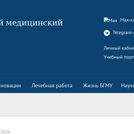
Max-к
й медицинский
Telegram-
Личный кабин
Учебный порт
нновации
Лечебная работа
Жизнь БГМУ
Науч
актических навыков
а и документы
йский центр глазной и
 культурно-массовой работе
ый офис
Обращение к ректору
Факультеты
Указ Президента Российской
Уф НИИ ГБ
Управление по информационн
Стратегические проекты
ской хирургии
Федерации «О стратегии научн
политике
еликой Победы
я комиссия
ть
Университету 90 лет
Медицинский колледж
Программа развития
технологического развития
о лечебной работе
ая жизнь
Договорная работа с клиничес
Спортивная жизнь
Российской Федерации»
а
СМИ о вузе
базами
.2024