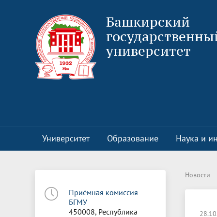
Башкирский
государственны
университет
Университет
Образование
Наука и и
Руководство
Учебно-методическое управление
Национальные проекты России
Клиника БГМУ
Воспитательная и социальная работа
О программе
Ректорат
Центр пр
Структур
Всеросси
Отдел по
Проектн
Новости
пластиче
Приёмная комиссия
Выборы ректора
Институт развития образования
Цифровая кафедра
80 лет В
Приемна
Отчетнос
БГМУ
Клинические базы
Отдел по воспитательной и
Отчеты п
Творческ
Документы
Витрина технологий
Структур
450008, Республика
социальной работе
28.10