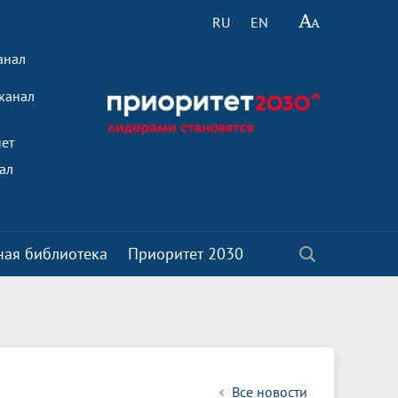
RU
EN
анал
канал
ет
ал
ная библиотека
Приоритет 2030
ой
Ученый совет
Кафедры
Стратегия развития медицинской
Клиническая стоматологическая
Общественные объединения и органы
Политики
о-
науки до 2025 года
поликлиника
самоуправления
Телефонный справочник
Деканат по работе с иностранными
Новости
кими
обучающимися
Научно-исследовательские
Отделения клиники БГМУ
Год семьи 2024
Символика БГМУ
подразделения
Все новости