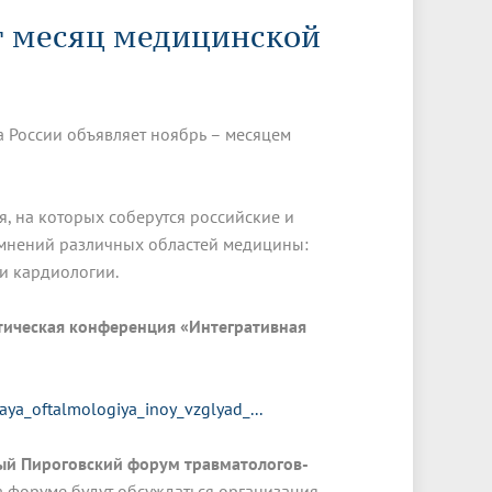
Менеджмент качества
Лицензии
Совет кураторов
т месяц медицинской
Сведения об образовательной
Докторантура
организации
Государственная итоговая аттестация
Выпускники БГМУ – ветераны ВОВ
Грантовые фонды
жизни
Карта сайта
Внутренняя оценка качества
Юбиляры
образования
Научные издания
Трансформация университета
Празднование 75-летия Победы в
 России объявляет ноябрь – месяцем
Всероссийская студенческая
Публикационная активность
Великой Отечественной войне
олимпиада по хирургии с
к"
НИИ кардиологии
«МЕДМОЛ»
международным участием
, на которых соберутся российские и
Научная ординатура
Новые образовательные программы
ры мнений различных областей медицины:
 и кардиологии.
Электронная учебная библиотека
ные
Аккредитация специалиста
тическая конференция
«Интегративная
Наставничество в сфере
здравоохранения
naya_oftalmologiya_inoy_vzglyad_...
й Пироговский форум травматологов-
На форуме будут обсуждаться организация