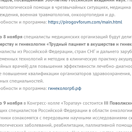
матологической помощи в чрезвычайных ситуациях, медицина 
еждения, военная травматология, онкоортопедия и др.
обности и программа:
https://pirogovforum.com/main.html
по 8 ноября
специалисты медицинских организаций будут дели
ерству и гинекологии «Трудный пациент в акушерстве и гине
иалисты из Российской Федерации, стран СНГ и дальнего заруб
еменных технологий и методик в клиническую практику акуше
ейных врачей) для повышения эффективности лечебно-диагнос
е повышение квалификации организаторов здравоохранения, в
ных специальностей.
обности и программа:
гинекологрб.рф
по 9 ноября
в Конгресс-холле «Торатау» состоится
III Поволжс
щих специалистов Российской Федерации в области онкологии
тники ознакомятся с передовыми научными исследованиями ск
логических заболеваний, реабилитации, паллиативной помощи