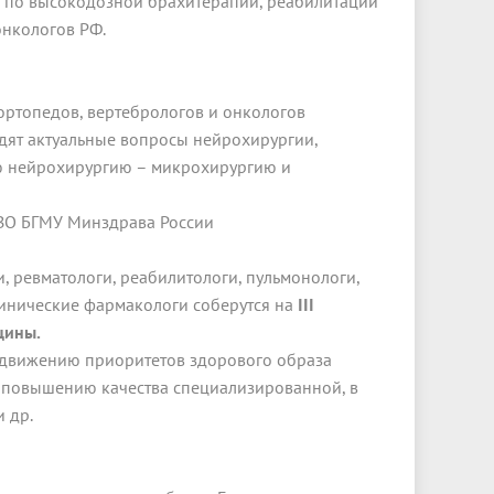
ов по высокодозной брахитерапии, реабилитации
онкологов РФ.
ортопедов, вертебрологов и онкологов
удят актуальные вопросы нейрохирургии,
ю нейрохирургию – микрохирургию и
ОУ ВО БГМУ Минздрава России
, ревматологи, реабилитологи, пульмонологи,
клинические фармакологи соберутся на
III
цины.
движению приоритетов здорового образа
 повышению качества специализированной, в
 др.