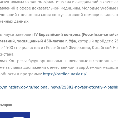
аментальных основ морфологических исследований в свете со
авлений в сфере доказательной медицины. Молодые учебные
едований с целью оказания консультативной помощи в виде а
ченных данных.
ц науки завершит I
V Евразийский конгресс (Российско-китайс
леваний, посвященный 450-летию г. Уфа
, который пройдет
с 2
е 1500 специалистов из Российской Федерации, Китайской Нар
кистана.
мках Конгресса будут организованы пленарные и секционные 
кже выставка достижений отечественной и зарубежной медиц
обности и программа:
https://cardioeurasia.ru/
s://minzdrav.gov.ru/regional_news/21882-noyabr-otkrytiy-v-bash
галерея