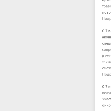
трав
повр
Подр
С 7 
акуш
спец
совр
(сем
такж
смеж
Подр
С 7 
веду
Учас
онко