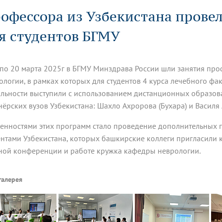
динатуры
з обучающихся БГМУ
Расписание
Профсоюзный комитет
ная программа развития
офессора из Узбекистана прове
Антитеррор
кие исследования и
Диссертационные советы
ьный аккредитационный
ия выпускников
Научно-образовательный
Работа музеев на кафедрах
я, ЛЭК
я студентов БГМУ
медицинский кластер
Аспирантура
ие граждан
ентр
Фотогалерея
БГМУ - ВУЗ здорового образа 
«Нижневолжский»
рии мегагранта
Полезные интернет-ссылки
анковской картой
тету 90 лет
Реорганизация вуза
Университету 85 лет
 по 20 марта 2025г в БГМУ Минздрава России шли занятия пр
ия для студентов
ейтингах университетов
Я-профессионал
Управление инновационной
твет
деятельности
ологии, в рамках которых для студентов 4 курса лечебного фа
ое отделение «Движение
Альманах "Исторический вестни
льности выступили с использованием дистанционных образов
 БГМУ
нёрских вузов Узбекистана: Шахло Ахророва (Бухара) и Василя 
орий БГМУ
Евразийский НОЦ
обучение
Социальная работа в системе
здравоохранения
енностями этих программ стало проведение дополнительных 
ентами Узбекистана, которых башкирские коллеги пригласили 
иональное обучение
Инновационные образователь
ной конференции и работе кружка кафедры неврологии.
проекты
галерея