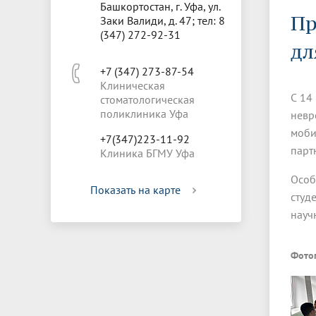
Управление международной
Отдел ор
Профсою
Башкортостан, г. Уфа, ул.
Электронный ящик доверия
Комплекс
Пр
деятельности
Итоги научно-исследовательской
Клиничес
Заки Валиди, д. 47; тел: 8
Санаторий-профилакторий БГМУ
Совет обучающихся
БГМУ
Федерал
Ассоциац
работы
испытани
(347) 272-92-31
центр
дл
Абитуриенту
Золотой фонд БГМУ
Обращен
Медиа ц
+7 (347) 273-87-54
Конференции и форумы
Лаборато
Клиническая
Видеогалерея
Жизнь иностранных студентов БГМУ
Оплата б
Универси
С 14
стоматологическая
Информация для инвалидов и лиц с
Проблемные научные комиссии
Информац
БГМУ в р
Эндаумент
Вопрос-о
поликлиника Уфа
ограниченными возможностями
невр
Штаб студенческих отрядов БГМУ
Первичн
здоровья
моби
+7(347)223-11-92
Первых»
парт
Клиника БГМУ Уфа
Институт урологии и клинической
Репозит
Медицинский инспектор
Онлайн 
онкологии
Особ
Показать на карте
студ
Независимая оценка качества
Професс
науч
образования
Фото