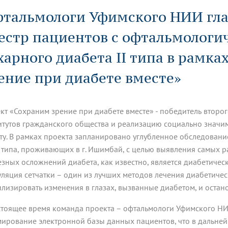
динатуры
з обучающихся БГМУ
Расписание
Профсоюзный комитет
ная программа развития
тальмологи Уфимского НИИ гла
Антитеррор
кие исследования и
Диссертационные советы
ьный аккредитационный
ия выпускников
Научно-образовательный
Работа музеев на кафедрах
я, ЛЭК
естр пациентов с офтальмолог
медицинский кластер
Аспирантура
ие граждан
ентр
Фотогалерея
БГМУ - ВУЗ здорового образа 
«Нижневолжский»
рии мегагранта
Полезные интернет-ссылки
харного диабета II типа в рамк
анковской картой
тету 90 лет
Реорганизация вуза
Университету 85 лет
ия для студентов
ейтингах университетов
Я-профессионал
Управление инновационной
ение при диабете вместе»
твет
деятельности
ое отделение «Движение
Альманах "Исторический вестни
 БГМУ
орий БГМУ
Евразийский НОЦ
кт «Сохраним зрение при диабете вместе» - победитель второг
обучение
Социальная работа в системе
здравоохранения
итутов гражданского общества и реализацию социально значи
ту. В рамках проекта запланировано углубленное обследование
I типа, проживающих в г. Ишимбай, с целью выявления самых р
иональное обучение
Инновационные образователь
проекты
езных осложнений диабета, как известно, является диабетичес
уляция сетчатки – один из лучших методов лечения диабетиче
илизировать изменения в глазах, вызванные диабетом, и остан
стоящее время команда проекта – офтальмологи Уфимского Н
ирование электронной базы данных пациентов, что в дальне