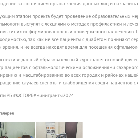
юдение за состоянием органа зрения данных лиц и назначить
ующим этапом проекта будет проведение образовательных мер
льмологи выступят с лекциями о методах профилактики и леч
повысит их информированность и приверженность к лечению. П
ходимостью, так как не все пациенты с диабетом понимают се
н зрения, и не всегда находят время для посещения офтальмол
рспективе данный образовательный курс станет основой для е
тр пациентов с офтальмологическими осложнениями сахарного 
ирению и масштабированию во всех городах и районах нашей 
кращению случаев слепоты и слабовидения среди пациентов с
нтыРБ #ФСГОРБ#минигранты2024
галерея