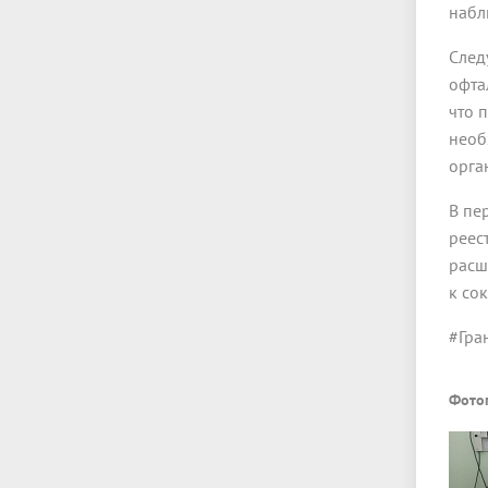
набл
След
офта
что 
необ
орга
В пе
реес
расш
к со
#Гра
Фото