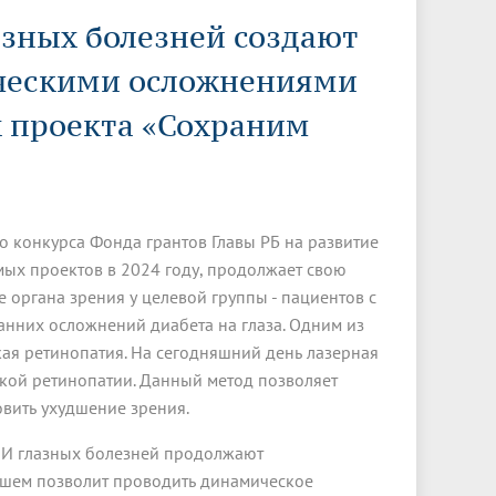
Менеджмент качества
Лицензии
Совет кураторов
зных болезней создают
Сведения об образовательной
Докторантура
организации
Государственная итоговая аттестация
Выпускники БГМУ – ветераны ВОВ
ическими осложнениями
Грантовые фонды
жизни
Карта сайта
Внутренняя оценка качества
Юбиляры
образования
Научные издания
ах проекта «Сохраним
Трансформация университета
Празднование 75-летия Победы в
Всероссийская студенческая
Публикационная активность
Великой Отечественной войне
олимпиада по хирургии с
к"
НИИ кардиологии
«МЕДМОЛ»
международным участием
Научная ординатура
о конкурса Фонда грантов Главы РБ на развитие
Новые образовательные программы
мых проектов в 2024 году, продолжает свою
Электронная учебная библиотека
 органа зрения у целевой группы - пациентов с
анних осложнений диабета на глаза. Одним из
ные
Аккредитация специалиста
кая ретинопатия. На сегодняшний день лазерная
Наставничество в сфере
ской ретинопатии. Данный метод позволяет
здравоохранения
овить ухудшение зрения.
ИИ глазных болезней продолжают
йшем позволит проводить динамическое