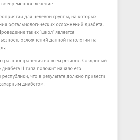
 своевременное лечение.
оприятий для целевой группы, на которых
ения офтальмологических осложнений диабета,
роведение таких “школ” является
рьезность осложнений данной патологии на
ога.
го распространения во всем регионе. Созданный
диабета II типа положит начало его
республики, что в результате должно привести
 сахарным диабетом.