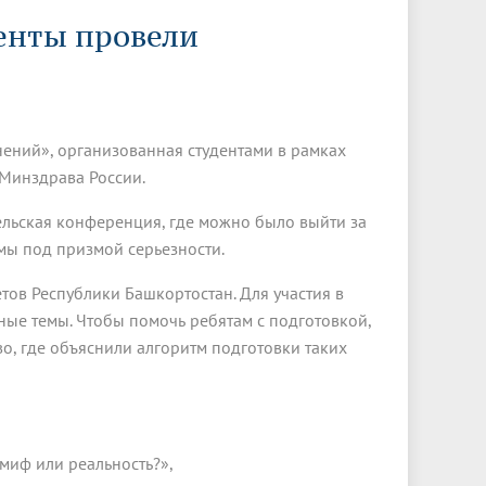
Менеджмент качества
Лицензии
Совет кураторов
енты провели
Сведения об образовательной
Докторантура
организации
Государственная итоговая аттестация
Выпускники БГМУ – ветераны ВОВ
Грантовые фонды
жизни
Карта сайта
Внутренняя оценка качества
Юбиляры
образования
Научные издания
Трансформация университета
Празднование 75-летия Победы в
ений», организованная студентами в рамках
Всероссийская студенческая
Публикационная активность
Великой Отечественной войне
олимпиада по хирургии с
 Минздрава России.
к"
НИИ кардиологии
«МЕДМОЛ»
международным участием
ельская конференция, где можно было выйти за
Научная ординатура
Новые образовательные программы
мы под призмой серьезности.
Электронная учебная библиотека
тов Республики Башкортостан. Для участия в
ые темы. Чтобы помочь ребятам с подготовкой,
ные
Аккредитация специалиста
, где объяснили алгоритм подготовки таких
Наставничество в сфере
здравоохранения
 миф или реальность?»,