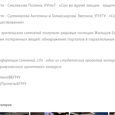
сто - Смолякова Полина, УУНиТ - «Сон во время лекции - защит
сто - Салмиярова Ангелина и Галиаскарова Эвелина, УГНТУ - «
ществования»
 зрительских симпатий получили рядовые полиции Жильцов Е
ия потерянных вещей: обнаружение порталов в параллельные
нференция сомнений 2.0» - один из студенческих проектов, кото
ривузовского грантового конкурса.
ланоВБГМУ
дПроектыБГМУ
галерея