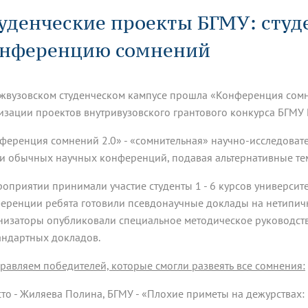
динатуры
з обучающихся БГМУ
Расписание
Профсоюзный комитет
ная программа развития
уденческие проекты БГМУ: студ
Антитеррор
кие исследования и
Диссертационные советы
ьный аккредитационный
ия выпускников
Научно-образовательный
Работа музеев на кафедрах
я, ЛЭК
нференцию сомнений
медицинский кластер
Аспирантура
ие граждан
ентр
Фотогалерея
БГМУ - ВУЗ здорового образа 
«Нижневолжский»
рии мегагранта
Полезные интернет-ссылки
анковской картой
тету 90 лет
Реорганизация вуза
Университету 85 лет
жвузовском студенческом кампусе прошла «Конференция сомн
ия для студентов
ейтингах университетов
Я-профессионал
Управление инновационной
твет
деятельности
изации проектов внутривузовского грантового конкурса БГМУ
ое отделение «Движение
Альманах "Исторический вестни
 БГМУ
ференция сомнений 2.0» - «сомнительная» научно-исследоват
орий БГМУ
Евразийский НОЦ
обучение
Социальная работа в системе
и обычных научных конференций, подавая альтернативные те
здравоохранения
роприятии принимали участие студенты 1 - 6 курсов университе
еренции ребята готовили псевдонаучные доклады на нетипичн
иональное обучение
Инновационные образователь
проекты
низаторы опубликовали специальное методическое руководство
андартных докладов.
равляем победителей, которые смогли развеять все сомнения:
сто - Жиляева Полина, БГМУ - «Плохие приметы на дежурствах: