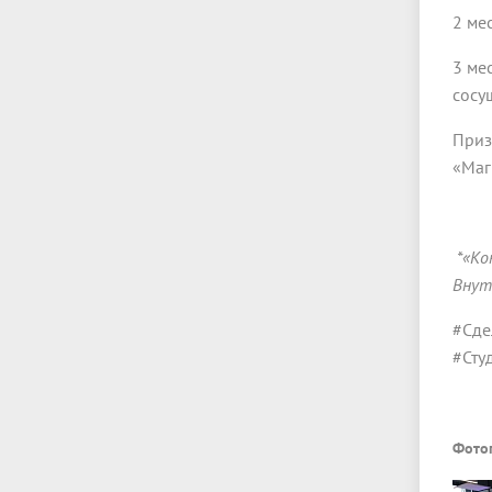
2 ме
3 ме
сосу
Приз
«Маг
*«Ко
Внут
#Сде
#Сту
Фото