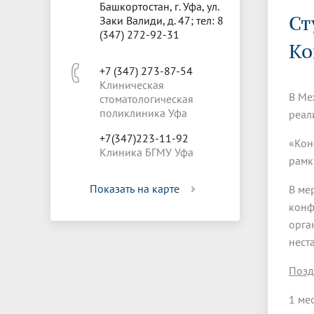
Управление международной
Отдел ор
Профсою
Башкортостан, г. Уфа, ул.
Электронный ящик доверия
Комплекс
Ст
деятельности
Итоги научно-исследовательской
Клиничес
Заки Валиди, д. 47; тел: 8
Санаторий-профилакторий БГМУ
Совет обучающихся
БГМУ
Федерал
Ассоциац
работы
испытани
(347) 272-92-31
центр
Ко
Абитуриенту
Золотой фонд БГМУ
Обращен
Медиа ц
+7 (347) 273-87-54
Конференции и форумы
Лаборато
Клиническая
Видеогалерея
Жизнь иностранных студентов БГМУ
Оплата б
Универси
В Ме
стоматологическая
Информация для инвалидов и лиц с
Проблемные научные комиссии
Информац
БГМУ в р
Эндаумент
Вопрос-о
поликлиника Уфа
ограниченными возможностями
реал
Штаб студенческих отрядов БГМУ
Первичн
здоровья
+7(347)223-11-92
Первых»
«Кон
Клиника БГМУ Уфа
Институт урологии и клинической
Репозит
Медицинский инспектор
Онлайн 
рамк
онкологии
Показать на карте
В ме
конф
Независимая оценка качества
Професс
образования
орга
нест
Позд
1 ме